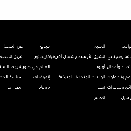
اسة
الخليج
فيديو
عن المجلة
افة ومجتمع
الشرق الأوسط وشمال أفريقيا
كاريكاتور
فريق المجلة
تصاد وأعمال
أوروبا
العالم في صور
شروط الاست
وم وتكنولوجيا
الولايات المتحدة الأميركية
إنفوغراف
سياسة الخ
ائق ومذكرات
آسيا
بروفايل
اتصل بنا
وفايل
العالم