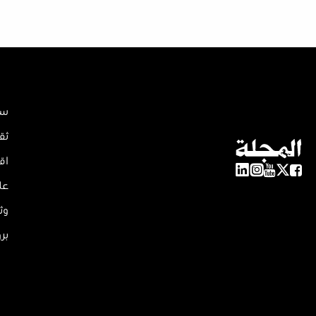
سي
ثق
اق
عل
وث
بر