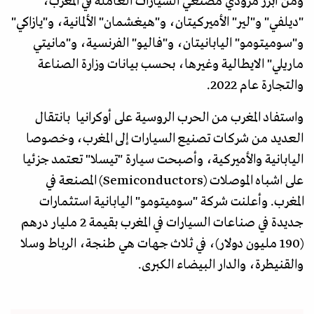
ومن أبرز مزودي مصنعي السيارات العاملة في المغرب،
"ديلفي" و"لير" الأميركيتان، و"هيغشمان" الألمانية، و"يازاكي"
و"سوميتومو" اليابانيتان، و"فاليو" الفرنسية، و"مانيتي
ماريلي" الايطالية وغيرها، بحسب بيانات وزارة الصناعة
والتجارة عام 2022.
واستفاد المغرب من الحرب الروسية على أوكرانيا بانتقال
العديد من شركات تصنيع السيارات إلى المغرب، وخصوصا
اليابانية والأميركية، وأصبحت سيارة "تيسلا" تعتمد جزئيا
على اشباه الموصلات (Semiconductors) المصنعة في
المغرب. وأعلنت شركة "سوميتومو" اليابانية استثمارات
جديدة في صناعات السيارات في المغرب بقيمة 2 مليار درهم
(190 مليون دولار)، في ثلاث جهات هي طنجة، الرباط وسلا
والقنيطرة، والدار البيضاء الكبرى.