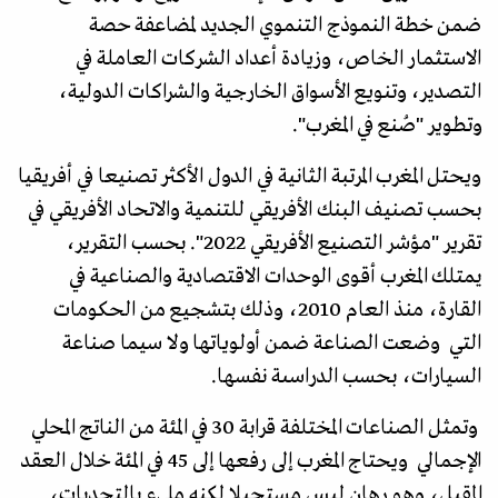
ضمن خطة النموذج التنموي الجديد لمضاعفة حصة
الاستثمار الخاص، وزيادة أعداد الشركات العاملة في
التصدير، وتنويع الأسواق الخارجية والشراكات الدولية،
وتطوير "صُنع في المغرب".
ويحتل المغرب المرتبة الثانية في الدول الأكثر تصنيعا في أفريقيا
بحسب تصنيف البنك الأفريقي للتنمية والاتحاد الأفريقي في
تقرير "مؤشر التصنيع الأفريقي 2022". بحسب التقرير،
يمتلك المغرب أقوى الوحدات الاقتصادية والصناعية في
القارة، منذ العام 2010، وذلك بتشجيع من الحكومات
التي وضعت الصناعة ضمن أولوياتها ولا سيما صناعة
السيارات، بحسب الدراسىة نفسها.
وتمثل الصناعات المختلفة قرابة 30 في المئة من الناتج المحلي
الإجمالي ويحتاج المغرب إلى رفعها إلى 45 في المئة خلال العقد
المقبل، وهو رهان ليس مستحيلا لكنه مليء بالتحديات،