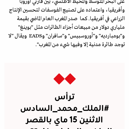
على البحر المتوسط والمحيط الاطلسي، بين قارتي أوروبا
وأفريقيا، واعتماده على تصنيع الفوسفات لتحسين الإنتاج
الزراعي في أفريقيا. كما صدر المغرب العام الماضي بقيمة
ملياري دولار من مبيعات أجزاء الطائرات مثل "بوينغ"
و"بومبارديه" و"أوروسبيس" و"سافران" وEADS ويقال "لا
توجد طائرة مدنية إلا وفيها شيء من المغرب".
ترأس
#الملك_محمد_السادس
الاثنين 15 ماي بالقصر