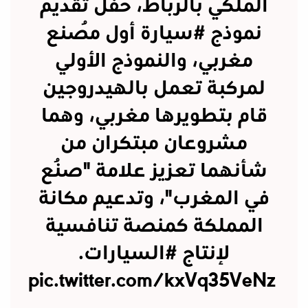
الملكي بالرباط، حفل تقديم
نموذج
#سيارة
أول مُصنع
مغربي، والنموذج الأولي
لمركبة تعمل بالهيدروجين
قام بتطويرها مغربي، وهما
مشروعان مبتكران من
شأنهما تعزيز علامة "صُنع
في المغرب"، وتدعيم مكانة
المملكة كمنصة تنافسية
لإنتاج
#السيارات
.
pic.twitter.com/kxVq35VeNz