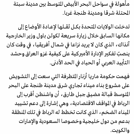
مأهولة في سواحل البحر الأبيض المتوسط بين مدينة سبتة
المحتلة شرقا ومدينة طنجة غربا.
تدخلت الولايات المتحدة بكـــل ثقــــلها لإعـــادة الأوضاع إلى
مكانها السابق خلال زيارة سريعة لكولن باول وزير الخارجية
آنذاك، الذي كان لا يريد نزاعا في شمال أفريقيا، في وقت كان
ينصبّ تفكير الإدارة الأميركية على كيفية غزو العراق وحشد
التأييد العربي أو الحياد في الحد الأدنى.
فهمت حكومة ماريا أزنار المتطرفة التي سعت إلى التشويش
على مشروع بناء ميناء تجاري شرق مدينة طنجة على البحر
المتوسط قبالة مضيق جبل طارق، أن واشنطن أقرب إلى
الرباط في المواقف الاقتصادية، وهي إشارة إلى دعم تشييد
الميناء الضخم، الذي كانت تخطط له الرباط في تلك المنطقة
بدعم من دول خليجية وخصوصا السعودية والإمارات
والكويت.