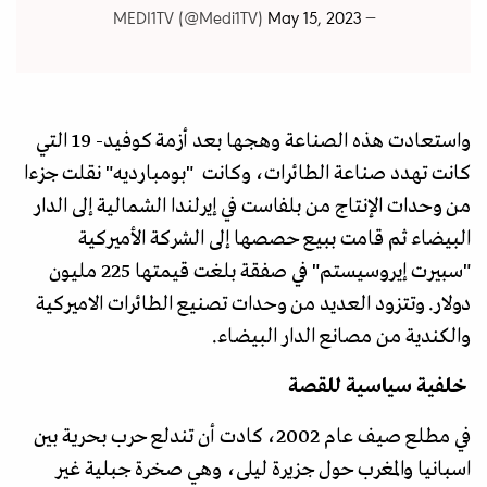
May 15, 2023
— MEDI1TV (@Medi1TV)
واستعادت هذه الصناعة وهجها بعد أزمة كوفيد- 19 التي
كانت تهدد صناعة الطائرات، وكانت "بومبارديه" نقلت جزءا
من وحدات الإنتاج من بلفاست في إيرلندا الشمالية إلى الدار
البيضاء ثم قامت ببيع حصصها إلى الشركة الأميركية
"سبيرت إيروسيستم" في صفقة بلغت قيمتها 225 مليون
دولار. وتتزود العديد من وحدات تصنيع الطائرات الاميركية
والكندية من مصانع الدار البيضاء.
خلفية سياسية للقصة
في مطلع صيف عام 2002، كادت أن تندلع حرب بحرية بين
اسبانيا والمغرب حول جزيرة ليلى، وهي صخرة جبلية غير