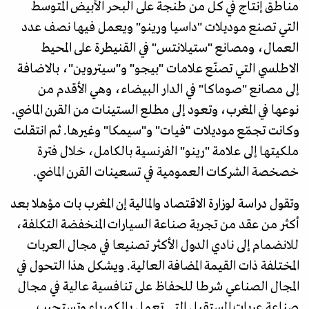
مناطق إنتاج في كل من طنجة على البحر الأبيض المتوسط
التي تصنع موديلات "داسيا ورينو" ويعمل فيها نصف عدد
العمال، ومصانع "ستيلانتس" في القنيطرة على المحيط
الاطلسي التي تصنّع علامات "بيجو" و"سيتروين"، بالاضافة
إلى مصانع "صوماكا" في الدار البيضاء، وهي الأقدم من
نوعها في المغرب، وتعود إلى مطلع الستينات من القرن الماضي.
وكانت تجمّع موديلات "فيات" و"سيمكا" وغيرها. ثم انتقلت
ملكيتها إلى علامة "رينو" الفرنسية بالكامل، خلال فترة
خصخصة الشركات العمومية في تسعينات القرن الماضي.
وتقول دراسة لوزارة الاقتصاد والمالية إن المغرب بات مؤهلا بعد
أكثر من عقد من تجربة صناعة السيارات المنخفضة التكلفة،
للانضمام إلى نادي الدول الأكثر تصنيعا في مجال العربات
المختلفة ذات القيمة المضافة العالية. ويشكل هذا التحول في
المجال الصناعي شرطا للحفاظ على تنافسية عالية في مجال
صناعة عربات المستقبل التي تعمل بالكهرباء وتستجيب