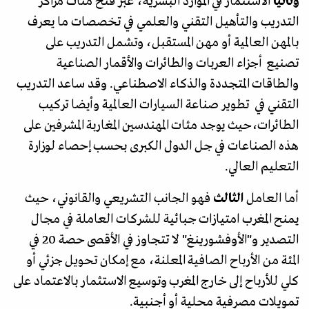
وثانيا
الاستثمار في الموارد البشرية، عبر فتح مئات مراكز
التدريب والتأهيل التقني والعلمي في تخصصات ما يعرف
بالمهن العالمية أو مهن المستقبل، وتشمل التدريب على
تصنيع أجزاء العربات والطائرات والأقمار الصناعية
والطاقات المتجددة والذكاء الاصطناعي. وقد ساعد التدريب
التقني في تطوير صناعة السيارات العالمية وأيضا تركيب
الطائرات،حيث يوجد مئات المهندسين المغاربة المشرفين على
هذه الصناعات في جل الدول الكبرى بحسب إحصاء لوزارة
التعليم العالي.
أما العامل
الثالث
فهو الجانب التشريعي والقانوني، حيث
يمنح المغرب امتيازات جبائية للشركات العاملة في مجال
التصدير و"الأوفشورينغ" لا تتجاوز في الأقصى حصة 20 في
المئة من الأرباح الصافية المعلنة، مع إمكان تحويل جزئي أو
كلي للأرباح إلى خارج المغرب وتوسيع الاستثمار بالاعتماد على
تمويلات مصرفية محلية أو أجنبية.