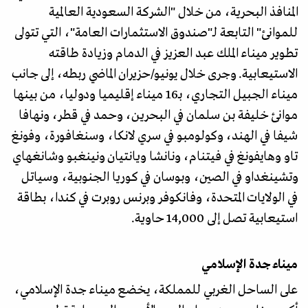
المنافذ البحرية، من خلال "الشركة السعودية العالمية
للموانئ" التابعة لـ"صندوق الاستثمارات العامة"، التي تتولى
تطوير ميناء الملك عبد العزيز في الدمام وزيادة طاقته
الاستيعابية. وجرى خلال يونيو/حزيران الماضي ربطه، إلى جانب
ميناء الجبيل التجاري، بـ16 ميناء إقليميا ودوليا، من بينها
موانئ خليفة بن سلمان في البحرين، وحمد في قطر، ونهافا
شيفا في الهند، وكولومبو في سري لانكا، وسنغافورة، وفونغ
تاو وهايفونغ في فيتنام، ونانشا ويانتيان ونينغبو وشانغهاي
وتشينغداو في الصين، وبوسان في كوريا الجنوبية، وسياتل
في الولايات المتحدة، وفانكوفر وبرنس روبرت في كندا، بطاقة
استيعابية تصل إلى 14,000 حاوية.
ميناء جدة الإسلامي
على الساحل الغربي للمملكة، يخضع ميناء جدة الإسلامي،