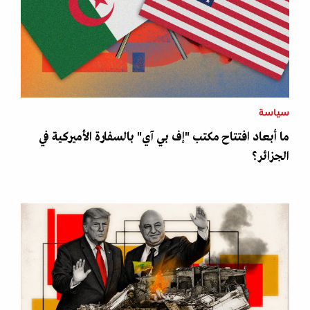
سياسة
ما أبعاد افتتاح مكتب "إف بي آي" بالسفارة الأميركية في
الجزائر؟