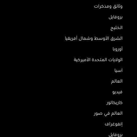
وثائق ومذكرات
بروفايل
الخليج
الشرق الأوسط وشمال أفريقيا
أوروبا
الولايات المتحدة الأميركية
آسيا
العالم
فيديو
كاريكاتور
العالم في صور
إنفوغراف
بروفايل