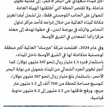
أكبر ميناء سعودي على البحر الأحمر، إلى عملية تطوير
شاملة. ولا تقتصر الخطة التي أطلقتها الهيئة العامة
للموانئ على الجانب اللوجستي فقط، بل تشمل أيضا تعزيز
مكانة الميناء العالمية من خلال إدراجه كأحد مراكز تداول
النحاس والزنك في بورصة لندن، في خطوة تهدف إلى جعله
مركزا رائدا للمعادن في الشرق الأوسط.
وفي عام 2024، افتتحت شركة "ميرسك" العالمية أكبر منطقة
لوجستية متكاملة لها في الشرق الأوسط داخل الميناء،
باستثمار قدره 1.3 مليار ريال (نحو 347 مليون دولار). كما
أُنجِز تطوير الجزء الشمالي من الميناء بتمويل من بوابة البحر
الأحمر، باستثمار بلغ مليار ريال (نحو 267 مليون دولار)،
لتوسيع مساحة المحطة من 700 ألف إلى 1.5 مليون متر
مربع، ورفع طاقتها من 2.5 مليون إلى 6.2 مليون حاوية
قياسية.