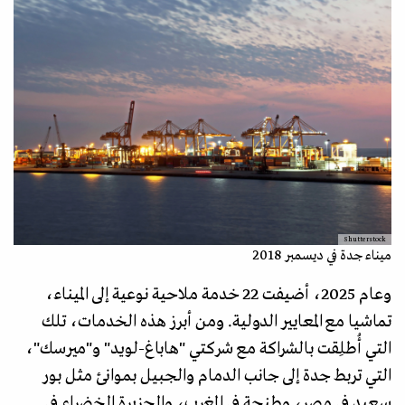
Shutterstock
ميناء جدة في ديسمبر 2018
وعام 2025، أضيفت 22 خدمة ملاحية نوعية إلى الميناء،
تماشيا مع المعايير الدولية. ومن أبرز هذه الخدمات، تلك
التي أُطلِقت بالشراكة مع شركتي "هاباغ-لويد" و"ميرسك"،
التي تربط جدة إلى جانب الدمام والجبيل بموانئ مثل بور
سعيد في مصر، وطنجة في المغرب، والجزيرة الخضراء في