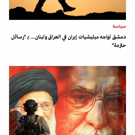
سياسة
دمشق تواجه ميليشيات إيران في العراق ولبنان... بـ "رسائل
حازمة"