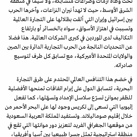
تحت وطأة أزمات وصراعات متشابكة، ولا سيما في منطقة
الشرق الأوسط، حيث لا تهدأ نيران النزاعات، وآخرها الحرب
بين إسرائيل وإيران التي ألقت بظلالها على التجارة العالمية
وتسببت في اهتزاز الأسواق، سواء بالخسائر أو بارتفاع
التكاليف لدى الموردين في كبرى الشركات العالمية. هذا فضلا
عن التحديات الناتجة من الحرب التجارية الدائرة بين الصين
والولايات المتحدة الأميركية، مع تسابق كل طرف لتوسيع
صادراته.
في خضم هذا التنافس العالمي المحتدم على طرق التجارة
البحرية، تتسابق الدول على إبرام اتفاقات تمنحها الأفضلية
للظفر بموانئ تسرّع سلاسل الإمداد وتسهّلها، كما تفعل
إثيوبيا التي تسعى إلى تكريس وجود لها على البحر الأحمر من
خلال إقليم صوماليلاند. وتستفيد المملكة العربية السعودية
من موقعها الجغرافي الفريد لتعزيز دور موانئها التي تقع في
منطقة استراتيجية تمثل جسرا طبيعيا بين آسيا وأفريقيا،