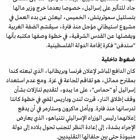
جاد للتأثير على إسرائيل، خصوصا بعدما خرج وزير مالها
بتسلئيل سموتريتش، الخميس، ليعلن عن بدء العمل في
مشروع استيطاني مؤجل منذ فترة، سيقسّم الضفة الغربية
ويفصلها عن القدس الشرقية، في خطوة وصفها مكتبه بأنها
"ستدفن" فكرة إقامة الدولة الفلسطينية.
ضغوط داخلية
كان الدافع المباشر لإعلان فرنسا وبريطانيا، الذي تبعته كندا
بمقترح مماثل، هو تفاقم المجاعة في غزة. ومع عدم استعداد
إسرائيل أو "حماس"، على ما يبدو، لتقديم تنازلات بشأن
وقف إطلاق النار، قررت لندن وباريس المضي في خطوة كانتا
تدرسانها منذ فترة. ويأمل ماكرون وستارمر في أن يدفع
إعلانهما رئيس الوزراء الإسرائيلي نتنياهو، الذي يعارض
الإجراء بشدة، إلى إعادة النظر لتجنب تحول بلاده إلى دولة
منبوذة حتى بين حلفائها التقليديين.