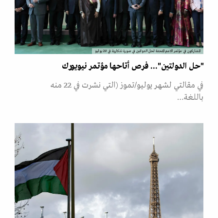
المشاركون في مؤتمر الامم المتحدة لحل الدولتين في صورة تذكارية في 28 يوليو
"حل الدولتين"... فرص أتاحها مؤتمر نيويورك
في مقالتي لشهر يوليو/تموز (التي نشرت في 22 منه
باللغة…