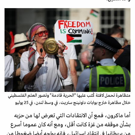
متظاهرة تحمل لافتة كُتب عليها "الحرية قادمة" وتصور العلم الفلسطيني
خلال مظاهرة خارج بوابات داونينج ستريت، في وسط لندن، في 25 يوليو
أما ماكرون، فمع أن الانتقادات التي تعرض لها من حزبه
بشأن موقفه من غزة كانت أقل، ومع أنه كان عموما أسرع
من بريطانيا في انتقاد إسرائيل، فإنه يواجه أيضا ضغوطا من