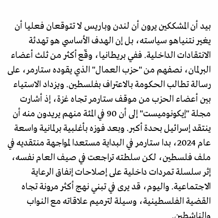
بيد أن المشككين يرون أن لندن وباريس لا تتوقعان فعليا أن
يغير نتنياهو سياسته، بل إن الهدف الأساسي هو تهدئة
الانتقادات الداخلية. ففي بريطانيا، وقّع أكثر من ثلث أعضاء
البرلمان، نصفهم من "حزب العمال" الذي يقوده ستارمر، على
رسالة تطالب الحكومة بالاعتراف بفلسطين. ويزداد الاستياء
بين أعضاء الحزب من موقف ستارمر تجاه غزة، إذ أشارت
مجلة "إيكونوميست" إلى أن 90 في المئة منهم يريدون منه أن
ينتقد إسرائيل بحدة أكبر. وبعد فوزه بأغلبية برلمانية واسعة
عام 2024، بدا ستارمر في البداية مستعدا لمواجهة منتقديه في
ملف فلسطين، لكن سلطته تراجعت في صيف العام نفسه،
إثر سلسلة تمردات داخلية على إصلاحات إنفاق الرعاية
الاجتماعية. واليوم، قد يرى في تبني نهج أكثر مرونة تجاه
القضية الفلسطينية، وسيلة لترميم علاقاته مع النواب
والناشطين.