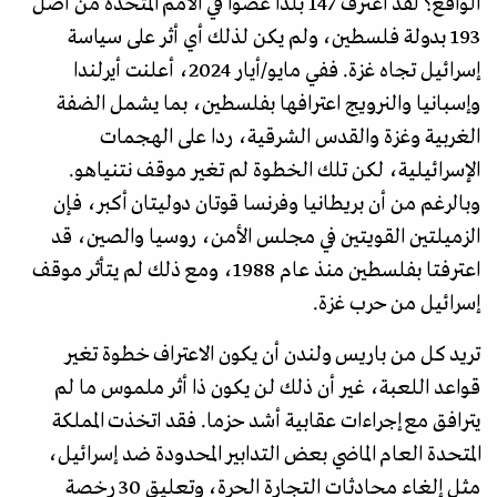
الواقع؟ لقد اعترف 147 بلدا عضوا في الأمم المتحدة من أصل
193 بدولة فلسطين، ولم يكن لذلك أي أثر على سياسة
إسرائيل تجاه غزة. ففي مايو/أيار 2024، أعلنت أيرلندا
وإسبانيا والنرويج اعترافها بفلسطين، بما يشمل الضفة
الغربية وغزة والقدس الشرقية، ردا على الهجمات
الإسرائيلية، لكن تلك الخطوة لم تغير موقف نتنياهو.
وبالرغم من أن بريطانيا وفرنسا قوتان دوليتان أكبر، فإن
الزميلتين القويتين في مجلس الأمن، روسيا والصين، قد
اعترفتا بفلسطين منذ عام 1988، ومع ذلك لم يتأثر موقف
إسرائيل من حرب غزة.
تريد كل من باريس ولندن أن يكون الاعتراف خطوة تغير
قواعد اللعبة، غير أن ذلك لن يكون ذا أثر ملموس ما لم
يترافق مع إجراءات عقابية أشد حزما. فقد اتخذت المملكة
المتحدة العام الماضي بعض التدابير المحدودة ضد إسرائيل،
مثل إلغاء محادثات التجارة الحرة، وتعليق 30 رخصة