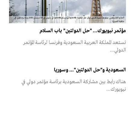
العلم الفلسطيني مرفوعا للمرة الاولى امام مقر منظمة &quot;اليونيسكو&quot; في باريس في 13 ديسمبر 2013 وبدا برج ايفيل في
خلفية الصورة
مؤتمر نيويورك... "حل الدولتين" باب السلام
تستعد المملكة العربية السعودية وفرنسا لرئاسة المؤتمر
الدولي…
السعودية و"حل الدولتين"... وسوريا
هناك رابط بين مشاركة السعودية برئاسة مؤتمر دولي في
نيويورك…