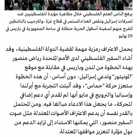
أ ف ب
يرفع الناس العلم الفلسطيني خلال مظاهرة مؤيدة للفلسطينيين ضد
تصرفات إسرائيل ونقص الغذاء المستمر في قطاع غزة، وللترحيب بالناشطين
المفرج عنهم لسفينة أسطول الحرية حنظلة في ساحة الجمهورية في باريس في
29 يوليو
يحمل الاعتراف رمزية مهمة لقضية الدولة الفلسطينية، وقد
أشاد السفير الفلسطيني لدى الأمم المتحدة رياض منصور
بهذه الخطوة من لندن وباريس في مقابلة مع موقع
"المونيتور" وتدعي إسرائيل– دون أساس– أن هذه الخطوة
ستعزز حركة "حماس"، وقد أثبتت التجربة مع أيرلندا
وإسبانيا والنرويج في مايو أنها لم تقدم أي دعم إضافي
للحركة، ما يجعل هذا الادعاء مبالغا فيه. ومن المحتمل
بالقدر نفسه أن يدعم الاعتراف الأصوات المعتدلة مثل صوت
السفير منصور، التي يمكنها الاستناد إلى تزايد الدعم من
دول مؤثرة لتعزيز مواقفها المعتدلة.