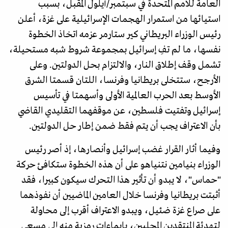
العامة للأمم المتحدة في سبتمبر/أيلول المقبل، بسبب
استيائها من استمرار الهجمات الإسرائيلية على غزة، أعلن
رئيس الوزراء البريطاني كير ستارمر عزمه اتخاذ الخطوة
نفسها، ما لم تفِ إسرائيل بمجموعة شروط شبه مستحيلة،
تشمل وقف إطلاق النار، والالتزام بحل الدولتين. وعلى
الأرجح، ستتخلى بريطانيا وفرنسا، اللتان قسمتا الشرق
الأوسط بعد الحرب العالمية الأولى وأسهمتا في تأسيس
إسرائيل وتفتيت فلسطين، عن موقفهما التقليدي القاضي
بأن الاعتراف يجب أن يتم فقط ضمن إطار حل الدولتين.
وفيما أثار القرار غضب إسرائيل وأنصارها، إذ أصر رئيس
الوزراء بنيامين نتنياهو على أن هذه الخطوة ستكافئ حركة
"حماس"، لا يبدو أن تأثير هذا التحرك سيكون كبيرا، فقد
أثبتت بريطانيا وفرنسا خلال العامين الماضيين أن نفوذهما
على صراع غزة ضئيل، ويبدو الاعتراف أقرب إلى محاولة
لتهدئة المنتقدين المحليين، بإيماءات رمزية منه إلى مسعى