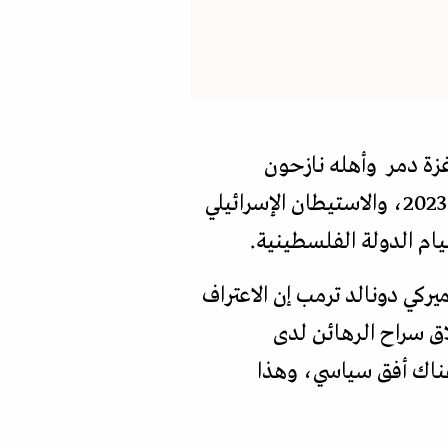
غزة دمر وأهله نازحون
ومحرومون من المساعدات في حرب مجنونة مستمرة منذ هجمات 7 أكتوبر/تشرين الأول 2023، والاستيطان الإسرائيلي
ام الدولة الفلسطينية.
يركي دونالد ترمب إن الاعتراف
اق سراح الرهائن لدى
هناك أفق سياسي، وهذا