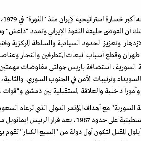
لا شك
شك أن الفوضى حليفة النفوذ الإيراني وتمدد "داعش" و
لازدهار وتعزيز الحدود السيادية والسلطة المركزية وفت
طهران وقطع أسباب انبعاث المتطرفين والتجار وعناصر 
ة السورية، استضافة باريس جولتي مفاوضات مهمتين: ا
لسويداء وترتيبات الأمن في الجنوب السوري. والثانية،
وأمورا داخلية والعلاقة المستقبلية بين دمشق و"قوات س
لة السورية" مع أهداف المؤتمر الدولي الذي ترعاه السع
الدولتين" والاعتراف بالدولة الفلسطينية على حدود 1967، بعد
يلول المقبل لتكون أول دولة من "السبع الكبار" تقوم ب