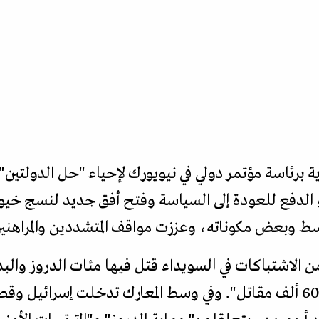
برئاسة مؤتمر دولي في نيويورك لإحياء "حل الدولتين"،
هو الدفع للعودة إلى السياسة وفتح أفق جديد لنسج خيوط
 وبعض مكوناته، وعززت مواقف المتشددين والمراهنين 
الاشتباكات في السويداء قتل فيها مئات الدروز والبد
السلطات "فقدت السيطرة على 60 ألف مقاتل". وفي وسط المعارك تدخلت إس