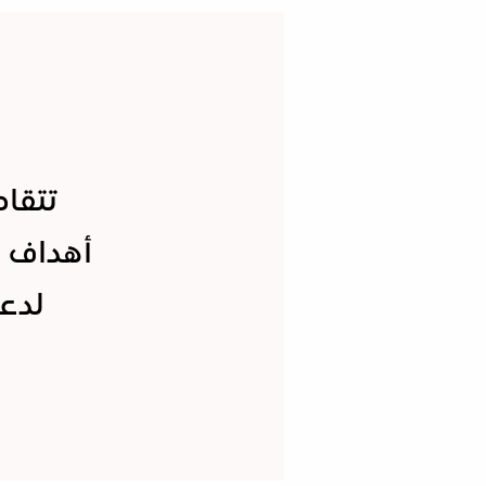
تتقاط
أهداف ا
لدعم