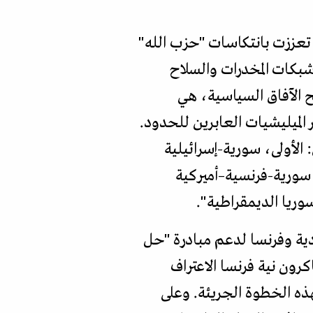
 أن سقوط نظام الأسد وجّه أكبر خسارة استراتيجية لإيران منذ "الثورة" في 1979، تعززت بانتكاسات "حزب الله"
شبكات المخدرات والسلاح
ح الآفاق السياسية، هي
الميليشيات العابرين للحدود.
لأولى، سورية-إسرائيلية
 سورية-فرنسية–أميركية
وريا الديمقراطية".
ودية وفرنسا لدعم مبادرة "حل
 قرار الرئيس إيمانويل ماكرون نية فرنسا الاعتراف
هذه الخطوة الجريئة. وعلى