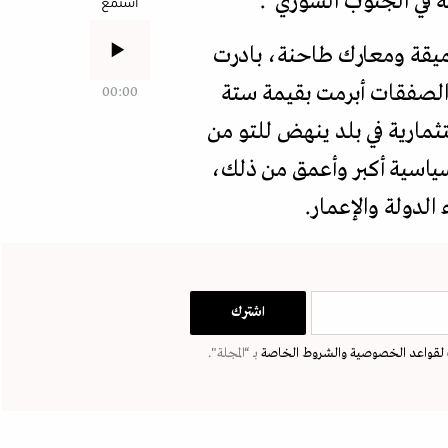
ة في الجنوب السوري".
استمع
ميقة ومعارك طاحنة، بادرت
 الصفقات أبرمت بقيمة ستة
00:00
تثمارية في بلد ينهض للتو من
لسياسية أكبر وأعمق من ذلك،
الدولة والإعمار.
لقواعد الخصوصية
والشروط الخاصة
بـ “المجلة".