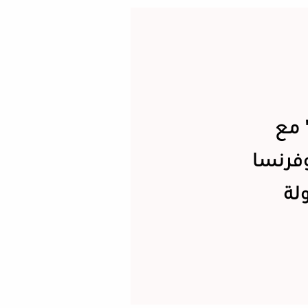
 مع
وفرنسا
لة