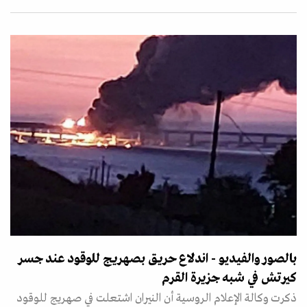
بالصور والفيديو - اندلاع حريق بصهريج للوقود عند جسر
كيرتش في شبه جزيرة القرم
ذكرت وكالة الإعلام الروسية أن النيران اشتعلت في صهريج للوقود