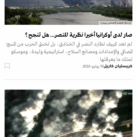
(وسائل التواصل الاجتماعي/رويترز)
صار لدى أوكرانيا أخيرا نظرية للنصر... هل تنجح؟
لم تعد كييف تطارد النصر في الخنادق، بل تخنق الحرب من المنبع:
المصافي والإمدادات ومصانع السلاح، استراتيجية وليدة، وموسكو
تملك ما يعرقلها
كريستيان كاريل
10 يوليو 2026