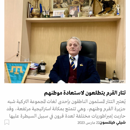
شيلي كيتلسون
تتار القرم يتطلعون لاستعادة موطنهم
يُعتبِر التتار المسلمون الناطقون بإحدى لغات المجموعة التركية شبه
جزيرة القرم وطنهم، وهي تتمتع بمكانة استراتيجية مرتفعة، وقد
حاربت إمبراطوريات مختلفة لعدة قرون في سبيل السيطرة عليها
شيلي كيتلسون
22 مارس 2023