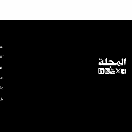
سي
ثق
اق
عل
وث
بر