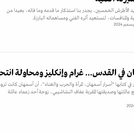
 الأطرش الخمسين، يجدر بنا استذكار ما قدمه وما فاته، بعيدا من
والمنافسات، لنستعيد أثره الفني ومساهماته البارزة.
ن في القدس... غرام وإنكليز ومحاولة انتحا
ي كتابها "أسرار أسمهان، المرأة والحرب والغناء"، أن أسمهان كانت تزور
ائلتها وصديقتها المقربة عفاف النشاشيبي، زوجة أحد زعماء عائلة