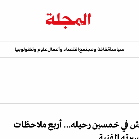
سياسة
ثقافة ومجتمع
اقتصاد وأعمال
علوم وتكنولوجيا
ش في خمسين رحيله... أربع ملاحظات
رته الفنية