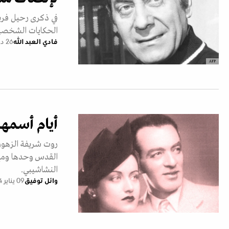
في ذكرى رحيل فريد
الحكايات الشخصية 
فادي العبد الله
26 ديسمبر 2024
AFP
أيام أسمها
روت شريفة الزهور ف
القدس وحدها ومع ع
النشاشيبي.
وائل توفيق
09 يناير 2024