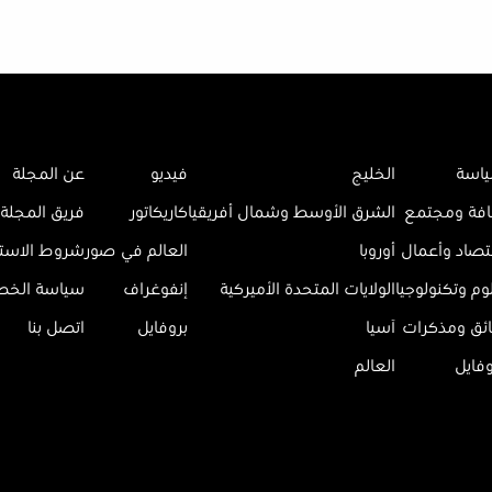
اسة
الخليج
فيديو
عن المجلة
افة ومجتمع
الشرق الأوسط وشمال أفريقيا
كاريكاتور
فريق المجلة
تصاد وأعمال
أوروبا
العالم في صور
شروط الاست
وم وتكنولوجيا
الولايات المتحدة الأميركية
إنفوغراف
سياسة الخ
ائق ومذكرات
آسيا
بروفايل
اتصل بنا
وفايل
العالم