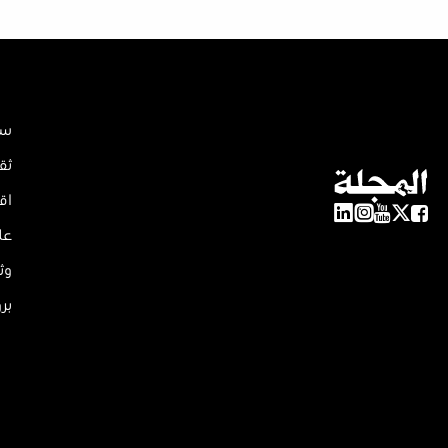
سي
ثق
اق
عل
وث
بر