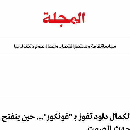
سياسة
ثقافة ومجتمع
اقتصاد وأعمال
علوم وتكنولوجيا
كمال داود تفوز بـ "غونكور"... حين ينفتح
تحدث الصمت