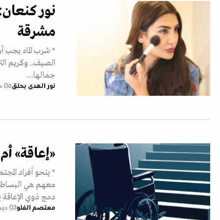
نور كنعان:
مشرقة
* شرب الماء يجب أ
الصيف.. وكريم الترط
جمالها…
نور الهدى بحلق
06 ديسمبر 2018
«إعاقة» أم
* ينحو أفراد المج
معهم هي البساطة 
دمج ذوي الإعاقة
معتصم الفلو
03 ديسمبر 2018