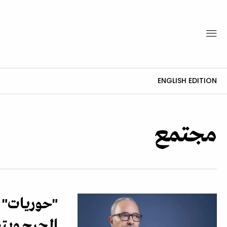
ENGLISH EDITION
مجتمع
"حوريات" ل
الجرح وي