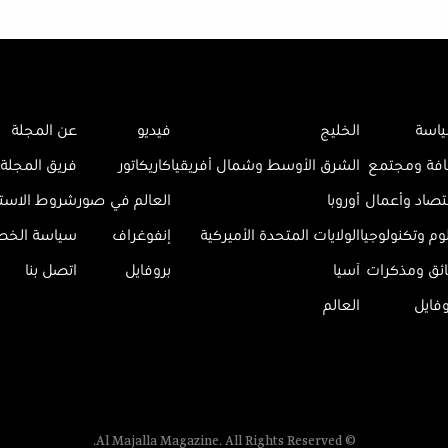
اسة
الخليج
فيديو
عن المجلة
افة ومجتمع
الشرق الأوسط وشمال أفريقيا
كاريكاتور
فريق المجلة
تصاد وأعمال
أوروبا
العالم في صور
شروط الاست
وم وتكنولوجيا
الولايات المتحدة الأميركية
إنفوغراف
سياسة الخ
ائق ومذكرات
آسيا
بروفايل
اتصل بنا
وفايل
العالم
© Al Majalla Magazine. All Rights Reserved.