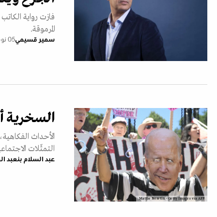
فازت رواية الكاتب
المرموقة.
سمير قسيمي
05 نوفمبر 2024
السخرية أد
الأحداث الفكاهية،
التمثّلات الاجتما
عبد السلام بنعبد ال
Mattie Neretin - Getty Images via AFP