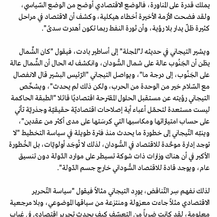
يملك قدرة على المناورة، فالوضع الاقتصادي أوضح من الوضع السّياسي،
ولقد فضحت الأزمة الأخيرة أخطاء هيكلية، وكشف أن الاقتصاد في مراحل
كثيرة ظلّ يدار بلا رؤية، وأن ثورة النفط ربما تكون أهدرت سدىً".
ويشير التيجاني في حديثه لـ"المجلة" إلى أساطير بادت، فيقول "كان الشِّمال
يظن أن الجَنُوب عالة على شمال السُّودان، وانكشف له الحال أن الشِّمال عالة
على الجَنُوب، إلى درجة ما"، ويواصل التيجاني "الرّئيس البشير قال الانفصال
مع السّلام خير من الوحدة من الحرب، ولكن ذلك لم يحدث"، ويشخّص
التيجاني رؤيته عن مستقبل الحلول المقترحة اقتصاديًا قائلا "الطبقة الحاكمة
ليست مستعدة لتحمّل أعباء أية إصلاحات اقتصاديّة حقيقيّة وجذريّة تأتي
على حساب امتيازاتها ومكاسبها التي كرسَتها على مدى أكثر من عقدين"،
وينبّه التّيجاني إلى خطورة ما يحدث منذ فترة طويلة في سياسة التخطيط "لا
توجد إدارة موحَّدة للاقتصاد في السُّودان، لذلك لا تُوجَد أولويّات، بل الخُطورة
الأكبر في أن هناك وزارات ذات شوكة تسيطر على موارد الدّولة دون تنسيق
عام، ويوجد قادة للاقتصاد السُّوداني خارج جسم الدّولة".
لذلك نفهم سِر التّناقض، يورِد التيجاني مثالاً فيقول "سياسة التّحرير
الاقتصادي مثلاً جاءت معزولة ومنتزعة من سياقها الموضوعي، وبلا مرجعية
معلومة، لقد كانت ضرباً من التعسّف كيف يحدث تحرير اقتصادي في غياب