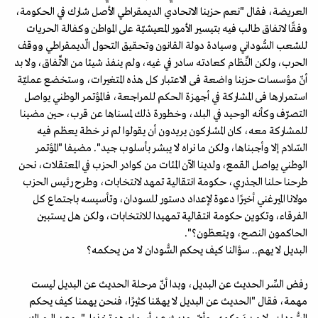
العريضة، فقال "نعم حزبنا الاتحادي الديمقراطي الأصل شارك في الحكومة،
وفقًا لاتفاق طالب فيه بتيسير الأمور المعيشيّة على المواطن وكفالة الحريات
للشعب السُّوداني وسيادة دولة القانون وتحقيق التحول الّديمقراطي ووقف
الحرب، ولكن النِّظام كعادته سادر في غيه، ولم ينفذ شيئا من الاتِّفاق، ولا بد
أنّ مؤسسات حزبنا واضعة فى الاعتبار كل هذه المتغيرات، وستخضع عمليّة
استمرارها فى المشاركة في أجهزة الحكم للمراجعة، فالمؤتمر الوطني يواصل
التصرّف وكأنه الوحيد في البلد، وخطورة ذلك لمسناها عن قرب، حين مضينا
للمشاركة معه، كان المشاركون يريدون أن يقولوا لم نر خطة يعظم فيه
السّلام إلا وأجبناها، ولكن ما نراه لا يبشر بأسلوب جيد". مضيفا "المؤتمر
الوطني يواصل القمع، ولدينا الآن المئات من كوادر الحزب في المعتقلات، نحن
طرحنا حلنا الجذري، حكومة انتقالية تمهد لانتخابات، وطرح رئيس الحزب
مولانا الميرغني أخيرًا دعوة لإعداد دستور للسودان، وتأسيسه باجتماع كل
الفرقاء، وتكوين حكومة انتقالية تمهيدا للانتخابات، ولكن هل يستبين
الحاكمون النصح، ويتعظون؟".
البديل لا يهم.. سؤالنا كيف يحكم السُّودان لا من يحكمه؟
رفض السِّر الحديث عن البديل، وبدا أنّ مرحلة الحديث عن البديل ليست
مهمة، فقال "الحديث عن البديل لا يهمّنا كثيرًا، فنحن يهمنا كيف يحكم