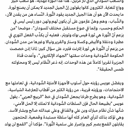
والشعب السُّوداني الذي ثار مرتين، هذا عدا الثَّورة المهدية، هو شعب خبير
وواع للغاية. الكثيرون كانوا يقولون إنّ الجيل الجديد لا يمكن أن يصنع ثورة.
ما يحدث الآن هو أن هذا الجيل الجديد يقود الثَّورة. النّساء هن من يقدن الآن،
والشَّباب، وهم وهنّ عازمون على أن يكون لهم ولهن دور رئيس ليس في
الحكم وحسب، وإنما في صوغ مستقبل مختلف للسودان"، موضحا "من
يزعم أنّ الثَّورة هي ثورة فيس بوك وتويتر، فعليه أن يكذّب الفعل الثوري في
عطبرة ودنقلا والأبيض وكسلا وسنار والقرير ونيالا وغيرها من مدن السُّودان.
من يزعم أن الثَّورة هي ثورة إنترنت فليرد على سؤال كبير: لماذا إذن خصصت
الحكومة السُّودانية وحدات سمّتها "الجهاد الإلكتروني"، وأعدت قناة
الجزيرة تقريرا كاملاً عن هذه الوحدات. إنه ذعر النِّظام ليس إلا ومحاولته
طمس الحقيقة".
ويفصّل عويس رؤيته حول أسلوب الأجهزة الأمنيّة السُّودانية، في تعاملها مع
الاحتجاجات، ورؤيته قريبة، من رؤية الكثير من أقطاب المعارضة السّياسية،
السُّودانية، وهو يطرح طرحًا يجعل السُّودان في خط "الربيع العربي"، يقول
عويس "بطبيعة الحال فإن السلطات السُّودانية لا تملك إلا الحل الأمني،
شأنها شأن نظام مبارك وبن علي والقذافي وعلي عبدالله صالح وبشار الأسد.
وهي تؤكد بذلك للرأي العام كله أنها سلطة مستبدة وقمعية. المحتجون
يقابلون القمع بصبر كبير وإصرار على سلمية الثَّورة". مؤكدا أن "القمع لن يولد