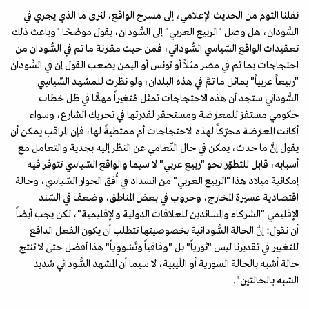
نقلنا التوم من الحديث الإعلامي، إلى مسرح الواقع، لنرى ما الذي يجري في
السُّودان، هل وصل "الربيع العربي" إلى السُّودان، يقول موضحًا "وباعث ذلك
تعقيدات الواقع السّياسي السُّوداني، فمن حيث مقارنة ما تم في السُّودان من
احتجاجات بما تم في مصر مثلاً أو تونس أو اليمن يصعب القول إن في السُّودان
"ربيعاً عربياً" يماثل ما تمَّ في هذه البلدان، ولو نظرت للمشهد السِّياسِي
السُّوداني ستجد أن هذه الاحتجاجات تمثل مُتغيراً مهمًّا في ظل خطاب
حكومي مستفز للمعارضة ومستحقر لقدرتها في تحريك الشارع، وسواء
أكانت المعارضة محرّكاً لهذه الاحتجاجات أم ممتطيةً لها، فإن المراقب يمكن أن
يقول إنَّ ما حدث، يمكن في حال التّعامي عن النظر إليه بجدية والتعامل مع
أسبابه، قابل للتطوّر نحو "ربيع عربي" لا سيما والواقع السّياسي تتوفر فيه
إمكانية ميلاد هذا "الربيع العربي" من انسداد في أُفق الحوار السّياسي، وحالة
اقتصادية عسيرة المخارج، وحروب في بعض المناطق، وضعف في السّند
الإقليمي "الشركاء والمساندين للعلاقات الدولية والإقليمية"، لكن يجب أيضاً
أن نقول: إنَّ الحالة السُّودانية بخصوصيتها تتطلب أن يكون الفعل الدافع
للتغيير في تقديرنا ليس "ثورياً" بل "وفاقياً وتَسْووِياً" هذا أفضل حتى لا تنتج
حالة أشبه بالحالة السورية أو اللّيبية، لا سيما أن المشهد السُّوداني شديد
الشبه بالحالتين".