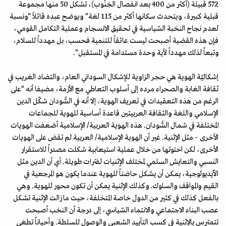
572 قبيلة (أكثر من 400 بعد انفصال الجَنُوب)، تشكل 50 منها مجموعة
قبلية كبيرة، ويتحدث سكانها أكثر من 115 لغة" ويوضح عبده قائلاً "ونسبة
لعدم نجاح النخبة السّياسية في تحقيق الانسجام وعملية التكامل القومي،
فإن هذه القضية أصبحت ليست عائقاً للتنمية فحسب، بل مهدداً للسلام،
وتبعاً لذلك مهدداً لأية وحدة مستدامة في المستقبل".
إشكاليّة الهوية هي حجر الزاوية للإشكال السوداني العام، والتضاد الغريب في
ثقافة الغابة والصحراء مرده إلى أسلوب التعاطي مع الأزمة، مضيفا أنه "على
الرغم من هذه التعقيدات في تعريف الهوية، إلا أنه في السُّودان شكّل الدين
الإسلامي واللغة والثقافة العربيتين قاعدة أساسية للهوية للجماعات
المختلفة في شمال السُّودان. هذه الهوية العربية/ الإسلامية أضعفت الهويات
الأخرى – مثل الإثنية. غير أن الهوية الإسلامية/ العربية لم تقض على الهويات
الأخرى، لكن احتوتها من خلال عملية استيعابية شكلت مصدراً للاستقرار
النسبي والتعايش السلمي لمختلف الإثنيات لفترات طويلة. أي أن الدين مثل
الآيديولوجية، يمكن أن يشكل حاضناً للهوية عندما يكون هو المرجعية في
القيم والمواقف والسلوك. وكذلك الإثنية يمكن أن تكون محور للهوية. وهي
بالفعل كذلك في كثير من الدول خاصة المتخلفة، حيث ما زالت الإثنية تشكل
عصب البناء الاجتماعي والانتماء السّياسي، إلى درجة أن النخب أصبحت
تتمترس بالإثنية في كسب التأييد الشعبي والوصول للسلطة. وأحياناً تطغى