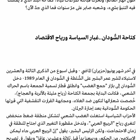
أطول أنهار العالم، وتحرّك قبائله صراعات المياه، كما أنّه البلد الذي لا يمكنك
فيه التنبؤ بشيء، وشعبه صابر على مرّ سنوات فما الذي جدّ الآن؟
كتاحة السُّودان..غبار السياسة ورياح الاقتصاد
في آخر شهر يونيو(حزيران) الماضي - وقبل اسبوع من الذكرى الثالثة والعشرين
لاستيلاء المشير عمر البشير على السُّلطة في السُّودان في العام 1989- دخل
السُّودان إلى بازار "جمع الغضب" وانطلق قطار تسمية الجمعة باسم الحراك
الشعبي، فكانت البداية بجمعة الكتاحة (رياح مليئة بالأتربة والعجاج)،
خُصصت شعاراتها لتكون ضد الغلاء، ومجابهة القرارت التقشفية التي قررتها
الحكومة السُّودانية بعد إجازة البرلمان.
الأحزاب السّياسية استغلت الغضب الشعبي لتشكل منطقة ضغط منخفض
لتغري رياح "الربيع العربي"، وتدخل مقطورة التغيير الذي اجتاح المنطقة في
زمان الاحتجاجت، ولكن الرّئيس البشير، يقول "إنّ الربيع العربي جاء ليمكن
الإسلامين من الحكم، وربيعنا بدأ قبل ثلاثة وعشرين عامًا" ويقول في تصريح