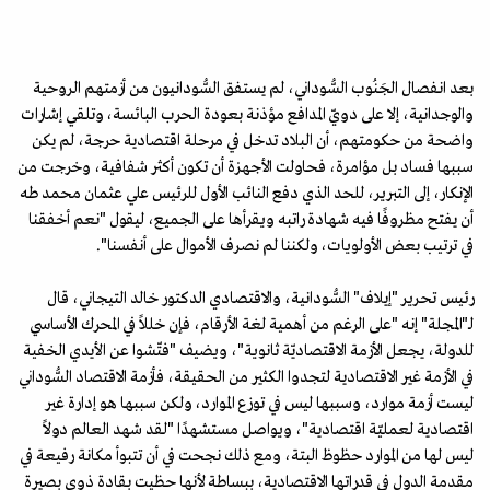
بعد انفصال الجَنُوب السُّوداني، لم يستفق السُّودانيون من أزمتهم الروحية
والوجدانية، إلا على دويّ المدافع مؤذنة بعودة الحرب البائسة، وتلقي إشارات
واضحة من حكومتهم، أن البلاد تدخل في مرحلة اقتصادية حرجة، لم يكن
سببها فساد بل مؤامرة، فحاولت الأجهزة أن تكون أكثر شفافية، وخرجت من
الإنكار، إلى التبرير، للحد الذي دفع النائب الأول للرئيس علي عثمان محمد طه
أن يفتح مظروفًا فيه شهادة راتبه ويقرأها على الجميع، ليقول "نعم أخفقنا
في ترتيب بعض الأولويات، ولكننا لم نصرف الأموال على أنفسنا".
رئيس تحرير "إيلاف" السُّودانية، والاقتصادي الدكتور خالد التيجاني، قال
لـ"المجلة" إنه "على الرغم من أهمية لغة الأرقام، فإن خللاً في المحرك الأساسي
للدولة، يجعل الأزمة الاقتصاديّة ثانوية"، ويضيف "فتّشوا عن الأيدي الخفية
في الأزمة غير الاقتصادية لتجدوا الكثير من الحقيقة، فأزمة الاقتصاد السُّوداني
ليست أزمة موارد، وسببها ليس في توزع الموارد، ولكن سببها هو إدارة غير
اقتصادية لعمليّة اقتصادية"، ويواصل مستشهدًا "لقد شهد العالم دولاً
ليس لها من الموارد حظوظ البتة، ومع ذلك نجحت في أن تتبوأ مكانة رفيعة في
مقدمة الدول في قدراتها الاقتصادية، ببساطة لأنها حظيت بقادة ذوي بصيرة