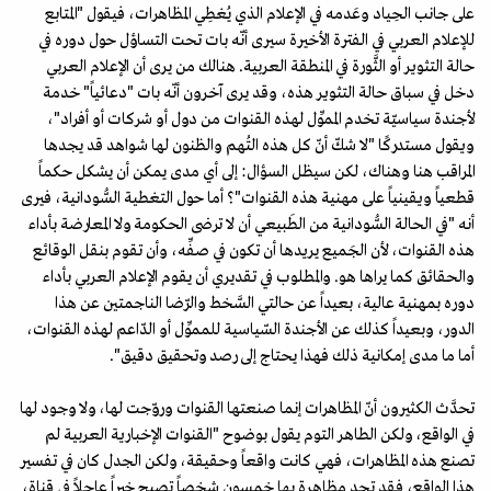
على جانب الحِياد وعَدمه في الإعلام الذي يُغطِي المظاهرات، فيقول "المتابع
للإعلام العربي في الفترة الأخيرة سيرى أنّه بات تحت التساؤل حول دوره في
حالة التثوير أو الثَّورة في المنطقة العربية. هنالك من يرى أن الإعلام العربي
دخل في سباق حالة التثوير هذه، وقد يرى آخرون أنّه بات "دعائياً" خدمة
لأجندة سياسيّة تخدم المموِّل لهذه القنوات من دول أو شركات أو أفراد"،
ويقول مستدركًا "لا شكّ أنّ كل هذه التُهم والظنون لها شواهد قد يجدها
المراقب هنا وهناك، لكن سيظل السؤال: إلى أي مدى يمكن أن يشكل حكماً
قطعياً ويقينياً على مهنية هذه القنوات"؟ أما حول التغطية السُّودانية، فيرى
أنه "في الحالة السُّودانية من الطَبيعي أن لا ترضى الحكومة ولا المعارضة بأداء
هذه القنوات، لأن الجَميع يريدها أن تكون في صفِّه، وأن تقوم بنقل الوقائع
والحقائق كما يراها هو. والمطلوب في تقديري أن يقوم الإعلام العربي بأداء
دوره بمهنية عالية، بعيداً عن حالتي السَّخط والرّضا الناجمتين عن هذا
الدور، وبعيداً كذلك عن الأجندة السّياسية للمموِّل أو الدّاعم لهذه القنوات،
أما ما مدى إمكانية ذلك فهذا يحتاج إلى رصد وتحقيق دقيق".
تحدَّث الكثيرون أنّ المظاهرات إنما صنعتها القنوات وروّجت لها، ولا وجود لها
في الواقع، ولكن الطاهر التوم يقول بوضوح "القنوات الإخبارية العربية لم
تصنع هذه المظاهرات، فهي كانت واقعاً وحقيقة، ولكن الجدل كان في تفسير
هذا الواقع، فقد تجد مظاهرة بها خمسون شخصاً تصبح خبراً عاجلاً في قناة،