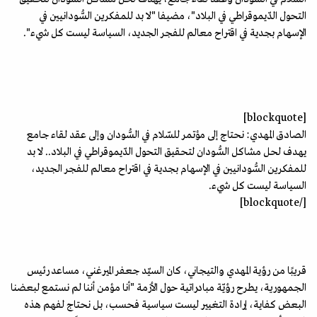
التحول الدّيموقراطي في البلاد"، مضيفا "لا بد للمفكرين السُّودانيين في
الإسهام بجدية في اقتراح معالم للفجر الجديد، السياسة ليست كل شيء".
[blockquote]
الصادق المهدي: نحتاج إلى مؤتمر للسّلام في السُّودان وإلى عقد لقاء جامع
يهدف لحل مشاكل السُّودان لتحقيق التحول الدّيموقراطي في البلاد.. لا بد
للمفكرين السُّودانيين في الإسهام بجدية في اقتراح معالم للفجر الجديد،
السياسة ليست كل شيء.
[/blockquote]
قريبًا من رؤية المهدي والتيجاني، كان السيّد جعفر الميرغني، مساعد رئيس
الجمهورية، يطرح رؤيّة مبادراتية حول الأزمة "أنا مؤمن أننا لم نستمع لبعضنا
البعض كفاية، إرادة التغيير ليست سياسية فحسب، بل نحتاج لفهم هذه