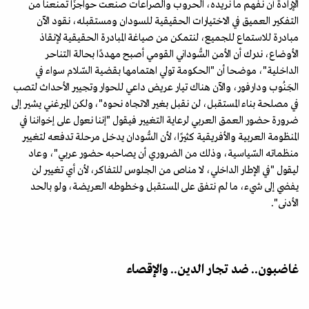
الإرادة أن نفهم ما نريده، الحروب والصراعات صنعت حواجزًا تمنعنا من
التفكير العميق في الاختيارات الحقيقية للسودان ومستقبله، نقود الآن
مبادرة للاستماع للجميع، لنتمكن من صياغة المبادرة الحقيقية لإنقاذ
الأوضاع، ندرك أن الأمن السُّوداني القومي أصبح مهددًا بحالة التناحر
الداخلية"، موضحا أن "الحكومة تولي اهتمامها بقضية السّلام سواء في
الجَنُوب ودارفور، والآن هناك تيار عريض داعي للحوار وتجيير الأحداث لتصب
في مصلحة بناء المستقبل، لن نقبل بغير الاتجاه نحوه"، ولكن الميرغني يشير إلى
ضرورة حضور العمق العربي لرعاية التغيير فيقول "إننا نعول على إخواننا في
المنظومة العربية والأفريقية كثيرًا، لأن السُّودان يدخل مرحلة تدفعه لتغيير
منظماته السّياسية، وذلك من الضروري أن يصاحبه حضور عربي"، وعاد
ليقول "في الإطار الداخلي، لا مناص من الجلوس للتفاكر، لأن أي تغيير لن
يفضي إلى شيء، ما لم نتفق على المستقبل وخطوطه العريضة، ولو بالحد
الأدنى".
غاضبون.. ضد تجار الدين.. والإقصاء