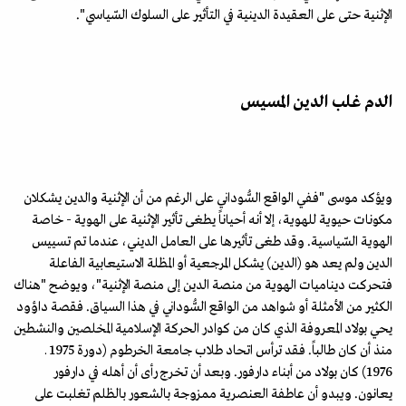
الإثنية حتى على العقيدة الدينية في التأثير على السلوك السّياسي".
الدم غلب الدين المسيس
ويؤكد موسى "ففي الواقع السُّوداني على الرغم من أن الإثنية والدين يشكلان
مكونات حيوية للهوية، إلا أنه أحياناً يطغى تأثير الإثنية على الهوية - خاصة
الهوية السّياسية. وقد طغى تأثيرها على العامل الديني، عندما تم تسييس
الدين ولم يعد هو (الدين) يشكل المرجعية أو المظلة الاستيعابية الفاعلة
فتحركت ديناميات الهوية من منصة الدين إلى منصة الإثنية"، ويوضح "هناك
الكثير من الأمثلة أو شواهد من الواقع السُّوداني في هذا السياق. فقصة داؤود
يحي بولاد المعروفة الذي كان من كوادر الحركة الإسلامية المخلصين والنشطين
منذ أن كان طالباً. فقد ترأس اتحاد طلاب جامعة الخرطوم (دورة 1975 ـ
1976) كان بولاد من أبناء دارفور. وبعد أن تخرج رأى أن أهله في دارفور
يعانون. ويبدو أن عاطفة العنصرية ممزوجة بالشعور بالظلم تغلبت على