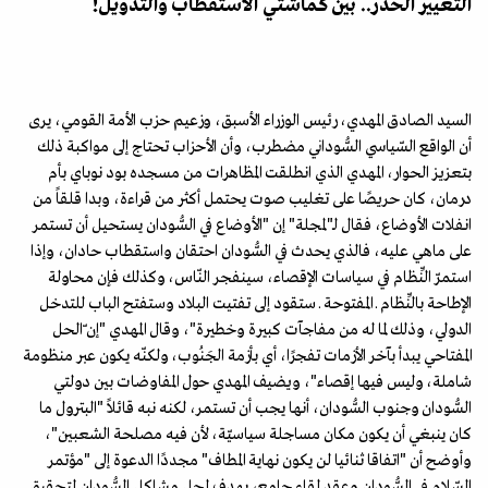
التغيير الحذر.. بين كماشتي الاستقطاب والتدويل!
السيد الصادق المهدي، رئيس الوزراء الأسبق، وزعيم حزب الأمة القومي، يرى
أن الواقع السّياسي السُّوداني مضطرب، وأن الأحزاب تحتاج إلى مواكبة ذلك
بتعزيز الحوار، المهدي الذي انطلقت المظاهرات من مسجده بود نوباي بأم
درمان، كان حريصًا على تغليب صوت يحتمل أكثر من قراءة، وبدا قلقاً من
انفلات الأوضاع، فقال لـ"لمجلة" إن "الأوضاع في السُّودان يستحيل أن تستمر
على ماهي عليه، فالذي يحدث في السُّودان احتقان واستقطاب حادان، وإذا
استمرّ النِّظام في سياسات الإقصاء، سينفجر النّاس، وكذلك فإن محاولة
الإطاحة بالنِّظام ـ المفتوحة ـ ستقود إلى تفتيت البلاد وستفتح الباب للتدخل
الدولي، وذلك لما له من مفاجآت كبيرة وخطيرة"، وقال المهدي "إن ّالحل
المفتاحي يبدأ بآخر الأزمات تفجرًا، أي بأزمة الجَنُوب، ولكنّه يكون عبر منظومة
شاملة، وليس فيها إقصاء"، ويضيف المهدي حول المفاوضات بين دولتي
السُّودان وجنوب السُّودان، أنها يجب أن تستمر، لكنه نبه قائلاً "البترول ما
كان ينبغي أن يكون مكان مساجلة سياسيّة، لأن فيه مصلحة الشعبين"،
وأوضح أن "اتفاقا ثنائيا لن يكون نهاية المطاف" مجددًا الدعوة إلى "مؤتمر
السّلام في السُّودان وعقد لقاء جامع، يهدف لحل مشاكل السُّودان لتحقيق