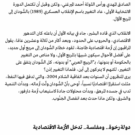
الصادق المهدي ورأس الدّولة أحمد الميرغني، ولكن وقبل أن تكتمل الدورة
الانتخابية الأولى، عاد التغيير باسم الإنقلاب العسكري (1989) بالسُّودان إلى
المربع الأوّل.
الانقلاب الذي قاده البشير، جاء في بيانه الأول أن باعثه كان التدهور
الاقتصادي، والحروب على الحدود، وبعد أكثر من ثلاثة وعشرين عامًا، يقول
المراقبون إن أزمة اقتصادية طاحِنة، تقود خطام السُّودان إلى مربع أول جديد،
على أفضل الأحوال سيكون شبيهًا بالمربع الأول، ولا مناص من التغيير
بالحكومة أو بدونها، بـ"الربيع العربي" أو بدونه، كل السُّودان يتفق على
التغيير، لكنهم لا يدركون إلى أين، فلماذا التغيير إذن؟
يرى المنظرون أن السنوات بعد اتفاقية السّلام 2004، والتي تدفق فيها النفط،
مثلت استقرارًا اقتصاديًا نسبياً، أوحى بأنّ السُّودان ولّت أزماته، وبدأت التنمية
تدب في جسده المرهق، وبدأت محاولات جادة لاستيعاب أزمة دارفور،
والشرق، ولكن ماذا حدث بعد انفصال الجَنُوب.
دولة رخوة.. ومفلسة.. تدخل الأزمة الاقتصادية