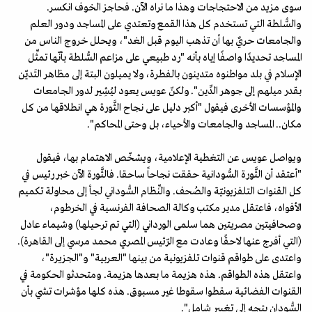
سوى مزيد من الاحتجاجات وهذا ما نراه الآن. فحاجز الخوف انكسر.
والسُّلطة التي تستخدم كل هذا القمع وتعتدي على المساجد ودور العلم
والجامعات حريٌ بها أن تذهب اليوم قبل الغد"، ويحلل خروج الناس من
المساجد تحديدًا واصفًا إياه بأنه "رد طبيعي على مزاعم السُّلطة بأنّها تمثِّل
الإسلام في بلد مواطنوه متدينون بالفطرة، ولا يميلون البتة إلى مظاهر التَديّن
بقدر ميلهم إلى جوهر الدِّين". ولكنّ عويس يعود ليُشِير لدور الجامعات
والمؤسسات الأخرى فيقول "أكبر دليل على نجاح الثَّورة هي انطلاقها من كل
مكان.. المساجد والجامعات والأحياء، بل وحتى المحاكم".
ويواصل عويس عن التغطية الإعلامية، ويشخّص الاهتمام بها، فيقول
"أعتقد أن الثَّورة السُّودانية حققت نجاحاً ساحقا. فالثَّورة الآن خبر رئيس في
كل القنوات التلفزيونيّة والصُحف. والنِّظام السُّوداني لجأ إلى محاولة تكميم
الأفواه، فاعتقل مدير مكتب وكالة الصحافة الفرنسية في الخرطوم،
وصحافيتين مصريتين هما سلمى الورداني (التي تم ترحيلها) وشيماء عادل
(التي أفرج عنها لاحقًا وعادت مع الرّئيس المصري محمد مرسي إلى القاهرة).
واعتدى على طواقم قنوات تلفزيونية من بينها "العربية" و"الجزيرة"،
واعتقل هذه الطواقم. هذه هزيمة ما بعدها هزيمة. ومتحدثو الحكومة في
القنوات الفضائية سقطوا سقوطا غير مسبوق. هذه كلها مؤشرات تشي بأن
السُّودان يتجه إلى تغيير شامل".