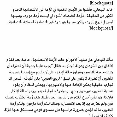
[blockquote]
خالد التيجاني: فتّشوا عن الأيدي الخفية في الأزمة غير الاقتصادية لتجدوا
الكثير من الحقيقة، فأزمة الاقتصاد السُّوداني ليست أزمة موارد، وسببها
ليس في توزع الموارد، ولكن سببها هو إدارة غير اقتصادية لعمليّة اقتصادية.
[/blockquote]
سألنا التيجاني هل ستهدأ الأمور لو حلت الأزمة الاقتصادية، خاصة بعد تقدّم
الاتفاق بين السُّودان ودولة الجَنُوب، فقال "يجب علينا جميعًا أن نعترف أن
هناك حاجة للتغيير، وتجاوز حالة الإنكار، على أن نفهم مع إيماننا بضرورة
التّغيير، أنّ تغييرنا لا يكون على نسق "الربيع العربي" بكل أطيافه، فنحن لنا
تجارب حقيقية يمكن الإفادة منها والاعتبار بها، ويمكن للنّظام أن يقود
عملية التغيير، عبر حوار جدي، ومبادرة حقيقية، يتجاوز بها حالة الإنكار،
فالإنكار هو الذي أضاع الكثير من الفرص، نحن ظللنا ننكر أزمة الجَنُوب لنصف
قرن ولم نعترف بها إلا بعد الانفصال، وظللنا ننكر أزمة دارفور، وننكر أزمة
التغيير، ما لم نؤمن بضرورة دراستها على مستوى قومي ستتشكل عنها كارثة
ككارثة الانفصال".