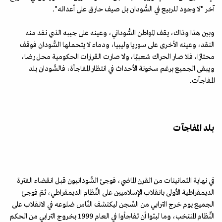
آخر "لا وجود للربيع في السُّودان بل صيف حارق على أعدائه".
وبين هذا وذاك، يقف المواطن السُّوداني، وعينه على جيبه الذي نفد منه
النقد، وعينه الأخرى على سوريا وليبيا، ودماء لا يتحملها السُّودان فوقف
محتارًا، فلا صار الحراك شعبيًا، ولا صارت القرارات الحكومية محل رضا،
ويبقى الجميع برغم سخونة الأحداث في انتظار المفاجأة، فالسُّودان بلد
المفاجآت.
بلد المفاجآت
في نهاية الثمانينات من القرن الماضي، فوجئ السُّودانيون قبل انقضاء الفترة
الديمقراطية الأولى بانقلاب الإسلاميين على النِّظام الديمقراطي، ثمّ فوجئ
الجميع يوم خرج الترابي من السِّجن ليكتشف النّاس ضلوعه في الانقلاب على
النِّظام المنتخب، وما لبثوا أن تفاجأوا في العام 1999 بخروج الترابي من الحكم