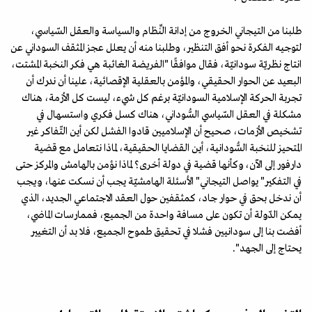
طلبنا من التيجاني الخروج من إدانة النِّظام والسياسة والعقل السّياسي،
لتوجيه الفكرة نحو أفق التنظير، وطلبنا منه أن يعلل عجز المثقف السوداني عن
انتاج نظريّة سودانيّة، فقال موافقًا "الفريضة الغائبة هي فكر النخبة المشتت،
البعيد عن الحوار الحقيقي، والمؤمن بالعقلية الإقصائية، علينا أن ندرك أن
تجربة الحركة الإسلامية السودانيّة برغم كل شيء، ليست كل الأزمة، هناك
مشكلة في العقل السّياسي السُّوداني، هناك كسل فكري واستسهال في
تشخيص الأزمات، صحيح أن الإسلاميين قادوا الفشل لكن أين التّفاكر غير
المتحيز للنخبة السُّودانية، أين القضايا الحقيقية، لماذا نتعامل مع قضية
دارفور إلى الآن، وكأنها قضية في دولة أخرى؟ لماذا نؤمن بالهامش والمركز حتى
في التفكير" يواصل التيجاني" الأسئلة الهامشيّة يجب أن نسكت عنها، ويجب
أن ندخل بحق في حوار جاد، كمثقفين حول العقد الاجتماعي الجديد، الذي
يمكن الدّولة أن تكون على مسافة واحدة من الجميع، فممارسات الماضي،
أفضت بنا إلى سودانيين فشلا في تحقيق طموح الجميع، فلا بد أن التغيير
يحتاج إلى الجهد".