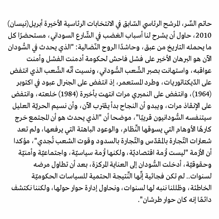
حاتم السِّر، المرشح الرئاسي السّابق في الانتخابات الرئاسية الأخيرة أبريل(نيسان)
2010، حاول أن يشرح لنا أسباب الغضب في الشّارع السوداني، مستحضرًا كل
ما يحمله التاريخ من عبق، وحاشدًا الروح النّضالية: "الذي يحدث في السُّودان
الآن هو البرهان الأخير على فشل فاحش لحكومة أدمنت الفشل وأمنت
عواقبه، واستهانت بصبر الشّعب السُّوداني، ونسيت أنّه الشّعب الذي انتفض
على الدّيكتاتوريات، وطرد المستعمر، إذ انتفض على الجنرال عبود في اكتوبر
(1964)، وانتفض على النميري مرات انتهت بأخيرة (1984) خلعته، وانتفض
على الإنقاذ مرات، ويبدو أن النجاح بدأ يقترب الآن، وأن نسيم الحريّة العليل
سيتنفسه السُّودانيون قريبًا"، موضحا أن "الذي يحدث هو أن المجتمع خرج
كارهًا الأوهام التي يسوقها النِّظام، والوعود الباهتة التي يرفعها، ولم تعد
شعارات التّجارة بالمقدّس والتّجارة بالسدود وقوت الشعب تُجدي"، مؤكدا
أن الأزمة "ليست أزمة اقتصاديّة، ولكنها أزمة سياسيّة، واجتماعيّة وأمنيّة
وحقوقيّة، أدخلت السُّودان إلى العناية المركزة، بعد أن تطاول مرضه
لسنوات.. لم تكن فجائية إنِّها النِّتيجة الحتمية للسياسات الحكوميّة
الخاطئة، وظللنا ننبه لها لسنوات، ونحاول إدارة حوار حولها، ولكننا نكتشف
دائمًا إنه كان حوار طرشان".