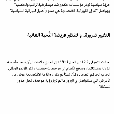
حريّة سياسيّة توفر مؤسسات حكم راشد ديمقراطية تراقب وتحاسب"
ويواصل "ثم إن الليبرالية الاقتصادية هي منتوج أصيل لليبرالية السّياسية".
التغيير ضرورة.. والتنظير فريضة النُّخبة الغائبة
تحدّث التيجاني أيضًا عن الحل قائلاً "كان الحري بالانفصال أن يعيد مأسسة
الدّولة وهيكلتها، ويدفع النِّظام إلى مراجعات حقيقية، لكن المؤتمر الوطني ـ
الحزب الحاكم ـ تعامل وكأنّ شيئاً لم يكن، والأزمة الاقتصادية عرض من
الأعراض التي ستتواصل في البروز ما لم تبرز رؤية موحدة، لحل جذور
المشكلة".