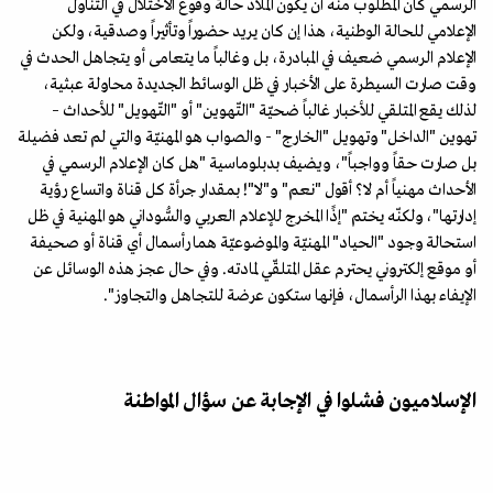
الرسمي كان المطلوب منه أن يكون الملاذ حالة وقوع الاختلال في التَّناول
الإعلامي للحالة الوطنية، هذا إن كان يريد حضوراً وتأثيراً وصدقية، ولكن
الإعلام الرسمي ضعيف في المبادرة، بل وغالباً ما يتعامى أو يتجاهل الحدث في
وقت صارت السيطرة على الأخبار في ظل الوسائط الجديدة محاولة عبثية،
لذلك يقع المتلقي للأخبار غالباً ضحيّة "التّهوين" أو "التّهويل" للأحداث –
تهوين "الداخل" وتهويل "الخارج" - والصواب هو المهنيّة والتي لم تعد فضيلة
بل صارت حقاً وواجباً"، ويضيف بدبلوماسية "هل كان الإعلام الرسمي في
الأحداث مهنياً أم لا؟ أقول "نعم" و"لا"! بمقدار جرأة كل قناة واتساع رؤية
إدارتها"، ولكنّه يختم "إذًا المخرج للإعلام العربي والسُّوداني هو المهنية في ظل
استحالة وجود "الحياد" المهنيّة والموضوعيّة هما رأسمال أي قناة أو صحيفة
أو موقع إلكتروني يحترم عقل المتلقّي لمادته. وفي حال عجز هذه الوسائل عن
الإيفاء بهذا الرأسمال، فإنها ستكون عرضة للتجاهل والتجاوز".
الإسلاميون فشلوا في الإجابة عن سؤال المواطنة