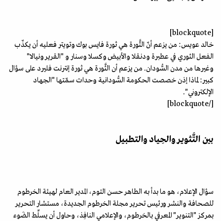
[blockquote]
خالد عويس: من يزعم أنّ الثَّورة هي ثورة فايس بوك وتويتر فعليه أن يكذّب
الفعل الثوري في عطبرة ودنقلا والأبيض وكسلا وسنار و "القرير ونيالا"
وغيرها من مدن السُّودان. من يزعم أن الثَّورة هي ثورة إنترنت فليرد على سؤال
كبير: لماذا إذن خصصت الحكومة السُّودانية وحدات سمّتها "الجهاد
الإلكتروني".
[/blockquote]
بين التَّثوير والحِياد والتطبيل
سؤال الإعلام، هو ما بدأ به الطاهر حسن التوم، المدير العام لهيئة الخرطوم
للصحافة والنشر ورئيس تحرير مجلة الخرطوم الجديدة، مستشار التحرير
بمركز "التنوير" المعرفي بالخرطوم، والإعلامي النافِذ، وحاول أن يسلِّط الضَوء