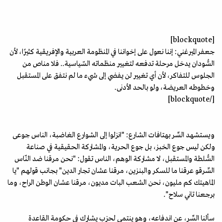
[blockquote]
جعفر الميرغني: إننا نعول على إخواننا في المنظومة العربية والإفريقية كثيرًا، لأن
السُّودان يدخل مرحلة تدفعه لتغيير منظماته السّياسية.. فلا مناص من
الجلوس للتفاكر، لأن أي تغيير لن يفضي إلى شيء ما لم نتفق على المستقبل
وخطوطه العريضة، ولو بالحد الأدنى.
[/blockquote]
ويستشهد السِّر بهتافات الشارع: "انزلوا إلى الشوارع الغاضبة، الناس جوعى
ولكن ليس جوع الخبز، بل جوع الحرية، والمشاركة الحقيقية في صناعة
السُّلطة والمستقبل، لا مشاركة الوهم، الناس تقول: "نحن مرقنا ضد النّاس
السِّرقو عرقنا ما للسكر والبنزين، مرقنا عشان تجار الدين" بجانب قولهم "يا
الماهيتك كم مليون، نحن الشعب البات مديون، مرقنا عشان الوطن الراح، وما
برجعنا تاني سلاح".
سألنا السِّر، عن اندفاعه، وهو ينتمي لحزب يشارك في حكومة القاعدة