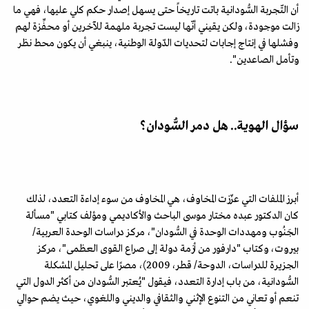
أن التّجربة السُّودانية باتت تاريخاً حتى يسهل إصدار حكم كلي عليها، فهي ما
زالت موجودة، ولكن يقيني أنّها ليست تجربة ملهمة للآخرين أو محفِّزة لهم
وفشلها في إنتاج إجابات لتحديات الدّولة الوطنية، ينبغي أن يكون محط نظر
وتأمل الصاعدين".
سؤال الهوية.. هل دمر السُّودان؟
أبرز الملفات التي عزّزت المخاوف، هي المخاوف من سوء إداءة التعدد، لذلك
كان الدكتور عبده مختار موسى الباحث والأكاديمي ومؤلف كتابي "مسألة
الجَنُوب ومهددات الوحدة في السُّودان"، مركز دراسات الوحدة العربية/
بيروت، وكتاب "دارفور من أزمة دولة إلى صراع القوى العظمى"، مركز
الجزيرة للدراسات، الدوحة/ قطر، 2009)، مصرًا على تحليل المشكلة
السُّودانية، من باب إدارة التعدد، فيقول "يُعتبر السُّودان من أكثر الدول التي
تنعم أو تعاني من التنوع الإثني والثقافي والديني واللغوي، حيث يضم حوالي