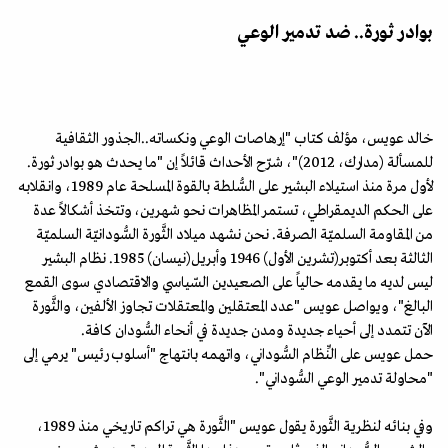
بوادر ثورة.. ضد تدمير الوعي
خالد عويس، مؤلف كتاب "إرهاصات الوعي ونكساته..الجذور الثقافية
للمسألة (مدارك، 2012)"، شرّح الأحداث قائلاً إن "ما يحدث هو بوادر ثورة.
لأول مرة منذ استيلاء البشير على السُّلطة بالقوة المسلحة عام 1989، وانقلابه
على الحكم الديمقراطي، تستمر المظاهرات نحو شهرين، وتتخذ أشكالاً عدة
من المقاومة السلميّة الصرفة. نحن نشهد ميلاد الثَّورة السُّودانيّة السلميّة
الثالثة بعد أكتوبر(تشرين الأول) 1946 وأبريل(نيسان) 1985. نظام البشير
ليس لديه ما يقدمه حالياً على الصعيدين السّياسي والاقتصادي سوى القمع
البالغ"، ويواصل عويس "عدد المعتقلين والمعتقلات تجاوز الألفين، والثَّورة
الآن تتمدد إلى أحياء جديدة ومدن جديدة في أنحاء السُّودان كافة.
حمل عويس على النِّظام السُّوداني، واتهمه بانتهاج "أسلوب رئيس" يرمي إلى
"محاولة تدمير الوعي السُّوداني".
وفي بنائه لنظرية الثَّورة يقول عويس "الثَّورة هي تراكم تاريخي منذ 1989،