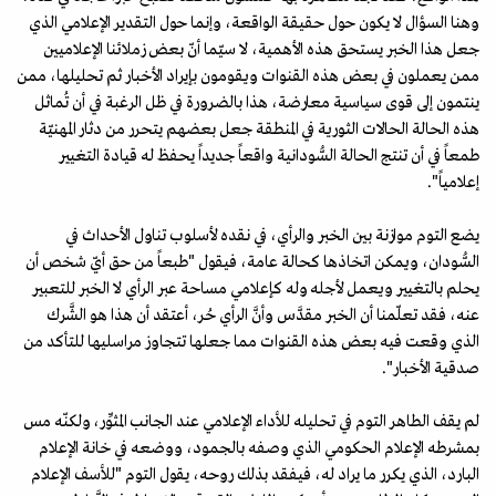
وهنا السؤال لا يكون حول حقيقة الواقعة، وإنما حول التقدير الإعلامي الذي
جعل هذا الخبر يستحق هذه الأهمية، لا سيّما أنّ بعض زملائنا الإعلاميين
ممن يعملون في بعض هذه القنوات ويقومون بإيراد الأخبار ثم تحليلها، ممن
ينتمون إلى قوى سياسية معارضة، هذا بالضرورة في ظل الرغبة في أن تُماثل
هذه الحالة الحالات الثورية في المنطقة جعل بعضهم يتحرر من دثار المهنيّة
طمعاً في أن تنتج الحالة السُّودانية واقعاً جديداً يحفظ له قيادة التغيير
إعلامياً".
يضع التوم موازنة بين الخبر والرأي، في نقده لأسلوب تناول الأحداث في
السُّودان، ويمكن اتخاذها كحالة عامة، فيقول "طبعاً من حق أيّ شخص أن
يحلم بالتغيير ويعمل لأجله وله كإعلامي مساحة عبر الرأي لا الخبر للتعبير
عنه، فقد تعلّمنا أن الخبر مقدَّس وأنَّ الرأي حُر، أعتقد أن هذا هو الشَّرك
الذي وقعت فيه بعض هذه القنوات مما جعلها تتجاوز مراسليها للتأكد من
صدقية الأخبار".
لم يقف الطاهر التوم في تحليله للأداء الإعلامي عند الجانب المثوِّر، ولكنّه مس
بمشرطه الإعلام الحكومي الذي وصفه بالجمود، ووضعه في خانة الإعلام
البارد، الذي يكرر ما يراد له، فيفقد بذلك روحه، يقول التوم "للأسف الإعلام