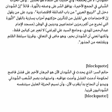
السُّودان، لا من يَحكمه، وأيّ حديث عن أسماء هو تخذيل". وعن الحراك
الشّبابي في الجمع الأخيرة، يوافق السِّر على وصفه بالثَّورة، قائلاً "إنّ السُّودان
دخل إلى "الربيع العربي" من باب الضائقة الاقتصادية"، ويرد على من يقول
إنّ الاحتجاجات هي لقليل من المتأثرين حرّكتهم أحزاب يسارية بالقول "الثَّورة
التي تخرج من أكبر رمزين اجتماعيين ودينين في الوطن (مسجد الإمام
عبدالرحمن المهدي، وجامع السيد علي الميرغني) لا تعبِر عن كيانين فقط،
ولكنها تعني أن السُّودان بخير، وهو ماض في التعافي، وقريبًا سيلفظ الظلم
ويقتلعه من الجذور".
[blockquote]
حاتم السر: الذي يحدث في السُّودان الآن هو البرهان الأخير على فشل فاضح
لحكومة أدمنت الفشل وأمنت عواقبه، واستهانت بصبر الشّعب السُّوداني
ويبدو أن النجاح بدأ يقترب الآن، وأن نسيم الحريّة العليل سيتنفسه
السُّودانيون قريبا.
[/blockquote]