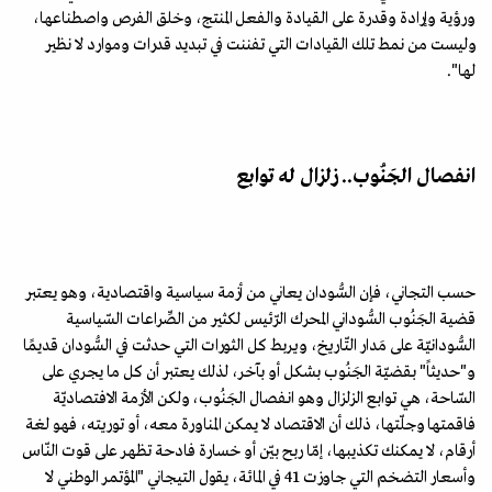
ورؤية وإرادة وقدرة على القيادة والفعل المنتج، وخلق الفرص واصطناعها،
وليست من نمط تلك القيادات التي تفننت في تبديد قدرات وموارد لا نظير
لها".
انفصال الجَنُوب.. زلزال له توابع
حسب التجاني، فإن السُّودان يعاني من أزمة سياسية واقتصادية، وهو يعتبر
قضية الجَنُوب السُّوداني المحرك الرّئيس لكثير من الصِّراعات السّياسية
السُّودانيّة على مَدار التّاريخ، ويربط كل الثورات التي حدثت في السُّودان قديمًا
و"حديثاً" بقضيّة الجَنُوب بشكل أو بآخر، لذلك يعتبر أن كل ما يجري على
السّاحة، هي توابع الزلزال وهو انفصال الجَنُوب، ولكن الأزمة الافتصاديّة
فاقمتها وجلّتها، ذلك أن الاقتصاد لا يمكن المناورة معه، أو توريته، فهو لغة
أرقام، لا يمكنك تكذيبها، إمّا ربح بيّن أو خسارة فادحة تظهر على قوت النّاس
وأسعار التضخم التي جاوزت 41 في المائة، يقول التيجاني "المؤتمر الوطني لا