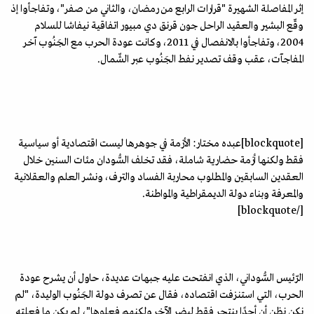
إثر المفاصلة الشهيرة "قرارات الرابع من رمضان، والثاني من صفر"، وتفاجأوا إذ
وقّع البشير والعقيد الراحل جون قرنق دي مبيور اتفاقية نيفاشا للسلام
2004، وتفاجأوا بالانفصال في 2011، وكانت عودة الحرب مع الجَنُوب آخر
المفاجآت، عقب وقف تصدير نفط الجَنُوب عبر الشّمال.
[blockquote]عبده مختار: الأزمة في جوهرها ليست اقتصادية أو سياسية
فقط ولكنها أزمة حضارية شاملة، فقد تخلف السُّودان مئات السنين خلال
العقدين السابقين والمطلوب محاربة الفساد والترف، ونشر العلم والعقلانية
والمعرفة وبناء دولة الديمقراطية والمواطنة.
[/blockquote]
الرّئيس السُّوداني، الذي انفتحت عليه جبهات عديدة، حاول أن يشرح عودة
الحرب، التي استنزفت اقتصاده، فقال عن تصرف دولة الجَنُوب الوليدة، "لم
نكن نظن أن أحدًا ينتحر فقط ليضر الآخر ولكنهم فعلوها"، لم يكن ما فعلته