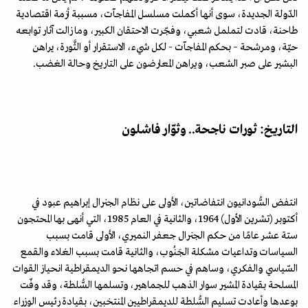
الدّولة الجديدة، سوى أنها أكملت مسلسل المفاجآت، مسببة أزمة اقتصادية
طاحنة، قادت لتململ شعبي، وفجّرت الاحتقان الكبير، وما زالت آثار توابعه
حيّة، ومرشحة – بحكم المفاجآت - لكل شيء، الاستقرار أو الثَّورة، يراهن
البشير على صبر الشعب، ويراهن المعارضون على التاريخ وحالة الغضب.
التاريخ: ثورات ناجحة.. وثوّار فاشلون
انتفض السُّودانيون انتفاضاتين، الأولى على نظام الجنرال إبراهيم عبود في
أكتوبر (تشرين الأول) 1964، والثانية في العام 1985، التي أنهى بها المحتجون
ستة عشر عامًا من حكم الجنرال جعفر النميري، الأولى قامت بسبب
السياسات وتداعيات مشكلة الجَنُوب، والثانية قامت بسبب الغلاء والقمع
السّياسي والفكري، وساهم في حسم اتجاهها نحو الديمقراطية انحياز القوات
المسلحة بقيادة المشير سوار الذهب للجماهير، وتسلمها السُّلطة، وقد وفّت
بوعدها وأعادت تسليم السُّلطة للديمقراطيين المنتخبين، بقيادة رئيس الوزراء