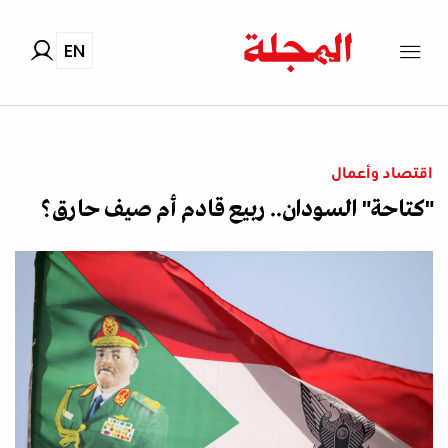
EN
اقتصاد وأعمال
"كتاحة" السودان.. ربيع قادم أم صيف حارق؟