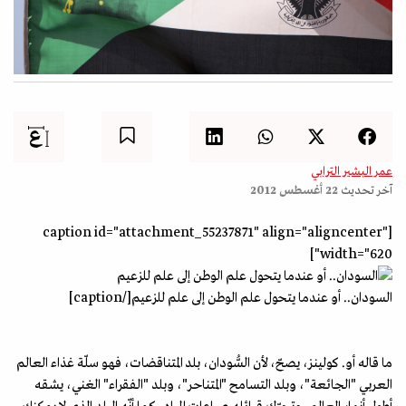
عمر البشير الترابي
آخر تحديث
22 أغسطس 2012
[caption id="attachment_55237871" align="aligncenter"
width="620"]
السودان.. أو عندما يتحول علم الوطن إلى علم للزعيم[/caption]
ما قاله أو. كولينز، يصحّ، لأن السُّودان، بلد المتناقضات، فهو سلّة غذاء العالم
العربي "الجائعة"، وبلد التسامح "المتناحر"، وبلد "الفقراء" الغني، يشقه