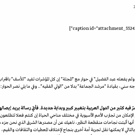
 يفعله عبد الفضيل" في حوار مع "المجلة" إن كل المؤشرات تفيد "للأسف" باقترا
ه سني، بقيادة "مرشد الجماعة" بدلا من "الولي الفقيه".. وفي ما يلي نصر الحوار:
يه كثير من الدول العربية بتغيير كبير وبداية جديدة. فأيّ رسالة يريد إيصال
الإمكان من تجارب الأمم الآسيوية في مختلف مناحي الحياة إن كنتم فعلا تتطلعون 
أنها أثبتت نجاحات منقطعة النظير، ناهيك عن أن مصدرها الشرق الذي نحن جزء منه 
لتالي لا يمكنها نقل تجربة أمة أخرى بنجاح لإختلاف المعطيات والثقافات والقيم، 