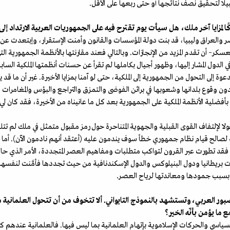
يلا لتحقيق نصف نتائجها أو حتى ربعها على الأقل.
اكًا لمزايا آخر ملك، هل سيأت يوم تقترح فيه على الجمهوريات العربية الارتداد إلى ا
صر والعراق وليبيا، قد بنت دولة المؤسسات والقانون وأمنت الإستقرار، وإبتعدت عن
سكر– أن تقدم المزيد من الإنجازات. وبالتالي فعند مقارنتها بالأنظمة الجمهورية ال
ي الدول المشار إليها، وظهور أجيال بكاملها لم تقرأ عن حسنات أنظمتها الملكية ا
وة إلى التحول من الجمهورية إلى الملكية، حتى لو آمنا بمزايا الأخيرة. غير أن ما
ل دون وقوع بلدانها وشعوبها في براثن الفوضى والتمزق والتراجع والبؤس والمغامرات
ضلية الأنظمة الملكية على الجمهورية بعد كل ما عانيناه من الأخيرة، فقد كان لي رأ
ولا لإلتفاف القوى القبلية والجهوية المتناحرة حول رمز مقبول متمثل في ملك لم تتل
لكية لصالح قيام نظام جمهوري خطأ سوف يندمون عليه (أعتقد أنهم نادمون الآن). أما
، فقد تطورت عبر القرون لتواكب متطلبات ومفاهيم العصر المتجددة، الأمر الذي 
يات بريطانيا ودول البنيلوكس والدول الإسكندنافية من حيث تجددها فأمَّنت لنفسه
طت بسبب جمودها ومعاندتها لرياح العصر.
بور العربي، وتستشهد بالنموذج التايواني. ألا تتخوف من أن تتحول العلمانية م
 ما يؤمن بأنّه الخير؟
ام السياسي والحركات الإسلاموية بإتهام العلمانية بما ليس فيها. فالعلمانية عنده