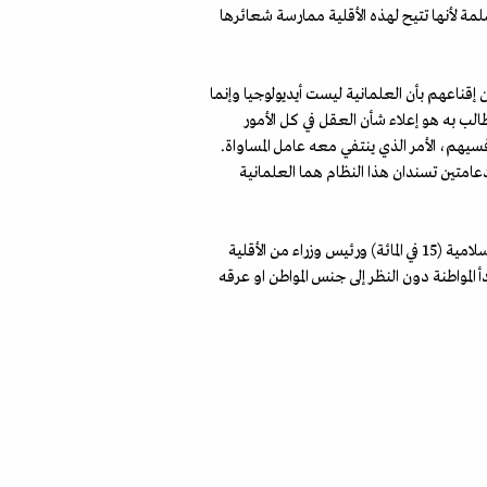
ة لأنها تتيح لهذه الأقلية ممارسة شعائرها
ن إقناعهم بأن العلمانية ليست أيديولوجيا وإنما
ب به هو إعلاء شأن العقل في كل الأمور
سيهم، الأمر الذي ينتفي معه عامل المساواة.
دعامتين تسندان هذا النظام هما العلمانية
ولا أعتقد انه هناك بلد في هذا العالم غير الهند، سمحت غالبتها الهندوسية (80 في المائة) بأن يحكمها رئيس جمهورية من الأقلية الإسلامية (15 في المائة) ورئيس وزراء من الأقلية
ظام العلماني الذي يرسخ لمبدأ المواطنة دون النظر إلى جنس المواطن او عرقه