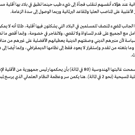
عند هؤلاء أنفسهم تنقلب فجأة إلى شيء طيب حينما تطبق في بلاد بها أقلية مسلم
أغلبية على المناصب العليا والمقاعد البرلمانية وربما الوصول إلى سدة الزعامة.
الجانب المضيء المنصف للمسلمين في البلاد التي يشكلون فيها أقلية، طالما أنه لا يمك
مع الجميع على قدم المساواة ولا تقصي، ولاتفاجر في خصومة، وإنما أقصى ما تطال
لسياسة لأن منبرهم الديني وصفتهم الدينية يعطيانهم الأفضلية على غيرهم من مناف
 وما بلغته من تقدم وإستقرار لا يعود فقط إلى نظامها الديمقراطي، وإنما أيضا إلى 
ْ.
السيخية (1 في المائة) وزعيمة حزب حاكم من الأقلية المسيحية (نحو 2 في المائة). هنا يكمن سر وعظمة الن