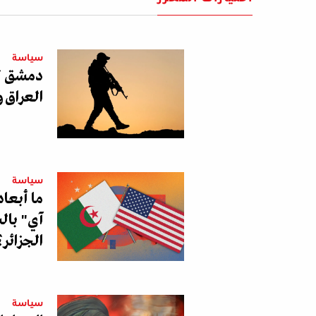
سياسة
دمشق تو
العراق و
سياسة
ما أبعا
آي" بالس
الجزائر؟
سياسة