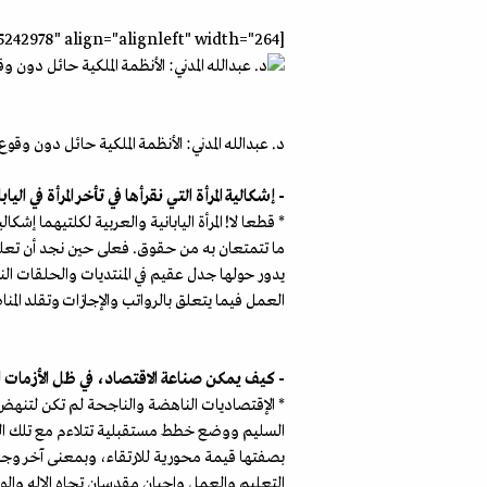
[caption id="attachment_55242978" align="alignleft" width="264"]
د. عبدالله المدني: الأنظمة الملكية حائل دون وقوع بلد
- إشكالية المرأة التي نقرأها في تأخر المرأة في ال
* قطعا لا! المرأة اليابانية والعربية لكلتيهما إش
ما تتمتعان به من حقوق. فعلى حين نجد أن تعليم
يدور حولها جدل عقيم في المنتديات والحلقات النق
العمل فيما يتعلق بالرواتب والإجازات وتقلد المنا
- كيف يمكن صناعة الاقتصاد، في ظل الأزمات ال
* الإقتصاديات الناهضة والناجحة لم تكن لتنهض 
السليم ووضع خطط مستقبلية تتلاءم مع تلك التن
بصفتها قيمة محورية للارتقاء، وبمعنى آخر وجو
التعليم والعمل واجبان مقدسان تجاه الإله والو