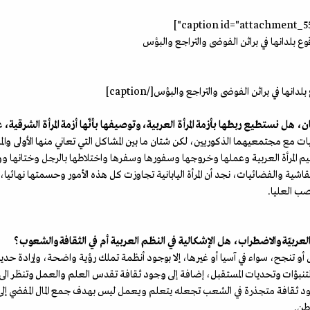
انها في براثن الفوضى والتراجع والبؤس[/caption]
يابان، هل نستطيع ربطها بأزمة المرأة العربية، وتوصيفها بأنّها أزمة المرأة الشرقية، 
كاليات مع مجتمعيهما الذكوريين، لكن شتان ما بين المشاكل التي تعاني منها الأولى وال
 المرأة العربية وعملها وخروجها وسفورها وسفرها واختلاطها بالرجل وختانها ووص
اشية والفضائيات، نجد أن المرأة اليابانية تجاوزت كل هذه الأمور وحسمتها نهائيا، 
صب العليا.
عربيّة والاضطراب، هل الإشكالية في النظم العربية أم في الثقافة والشعوب؟
أو تنجح، سواء في آسيا أو غيرها، إلا بوجود أنظمة تملك رؤية واضحة، وإرادة حدي
بؤات وتحديات المستقبل، إضافة إلى وجود ثقافة تقدس العلم والعمل وتنظر الى ا
د ثقافة متجذرة في الشعب تجعله يتعلم ويعمل ليس بهدف جمع المال المفضي إلى اق
طن.