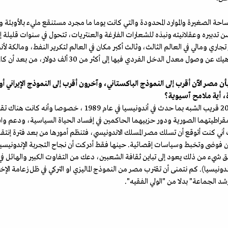
حة الصغيرة والموارد المحدودة والتي كانت يوما ما مجرد مستنقع مليء بالأوبئة وال
تدبيره وعقلانيته ونبذه للشعارات الفارغة والعنتريات، تتحول في سنوات قليلة إل
جاري ومالي في العالم الثالث، وثالث أكبر مكان في العالم لتكرير النفط، ومالكة ل
ردي فيها إلى أكثر من 30 ألف دولار، من بعد أن كان في الستينات لا يتجاوز 435 دولارا.
 مصر الآن أقرب إلى النموذج الباكستاني، وآخرون أقرب إلى النموذج الإيراني أو ا
ة، أية ملامح آسيوية؟
* كان رأيي في البداية أن الحدث المصري في عام 2011 قريب الشبه بم
قراطيتهما الصورية ودور حزبيهما الحاكمين في إفساد الحياة السياسية، ودعم واش
أني كنت أتوقع أن تسلك مصر المسلك الاندونيسي، فتنظم أمورها من بعد فترة إنتقا
من فوضى وتخبط وسياسات إقصائية. حينها فقط أدركت أن نجاح التجربة الإندونيسية ف
ق شيء من ذلك يعود إلى تباين ثقافة الشعبين، دعك من التفاوت الكبير والهائل في ن
المائة في مصر مقابل 5 في المائة في إندونيسيا). كم نتمنى أن تقترب مصر من النموذج الماليزي او التركي في 
شد الجماعة" بدلا من "الولي الفقيه".