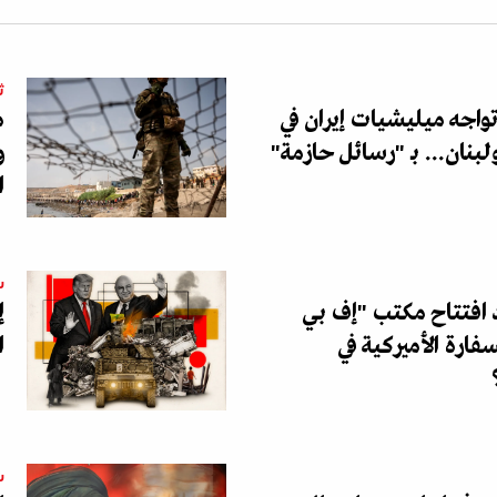
ث
اجه ميليشيات إيران في
م
لبنان... بـ "رسائل حازمة"
و
ا
س
د افتتاح مكتب "إف بي
إ
فارة الأميركية في
ا
س