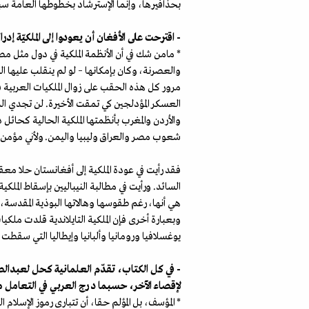
بحذافيرها، وإنما الإسترشاد بخطوطها العامة سب
- اقترحت على الأفغان أن يعودوا إلى الملكيّة إدر
* مامن شك في أن الأنظمة الملكية في دول مثل م
والعصرنة، وكان بإمكانها – لو لم ينقلب عليها الع
مرور كل هذه الحقب على زوال الملكيات العربية ف
العسكر المؤدلجين كي تمقت الأخيرة. لن تجدي الدع
والأردن والمغرب بأنظمتها الملكية الحالية كحائ
شعوب مصر والعراق وليبيا واليمن. ولأني مؤمن بأف
فقد رأيت في عودة الملكية إلى أفغانستان حلا معق
السائد. ورأيت في مطالبة النيباليين بإسقاط الم
هي أنها، رغم طقوسها وهالاتها البوذية المقدسة
وبعبارة أخرى فإن الملكية التايلاندية قلدت ملك
يوغسلافيا ورومانيا وألبانيا وإيطاليا التي سق
- في كل الكتاب، تقدّم العلمانية كحل لعبدالص
لإقصاء الآخر، حسبما درج العربي في التعامل مع
* المؤسف، بل المؤلم حقا، أن تتبارى رموز الإسل