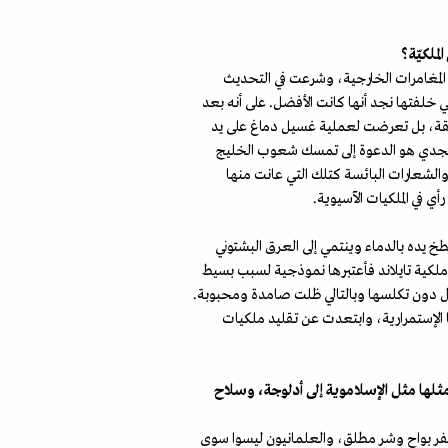
لملكيّة؟
 المغامرات الخارجية، وشرعت في التحديث
تي خلفتها نجد أنها كانت الأفضل. على أنه بعد
لسابقة، بل تعرضت لعملية غسيل دماغ على يد
 قد يجدي هو الدعوة إلى تمسك شعوب الخليج
 والشعارات البائسة كتلك التي عانت منها
ي في الملكيات الآسيوية.
طخ يده بالدماء وينتمي إلى العرق البشتوني
 ملكية تايلاند فأعتبرها نموذجية لسبب بسيط
حال دون تكلسها وبالتالي ظلت صامدة ومحبوبة.
ا الإستمرارية، وابتعدت عن تقليد ملكيات
ثلها مثل الإسلاموية إلى أدلوجة، وسلاح
م كفر بواح وشر مطلق، والعلمانيون ليسوا سوى