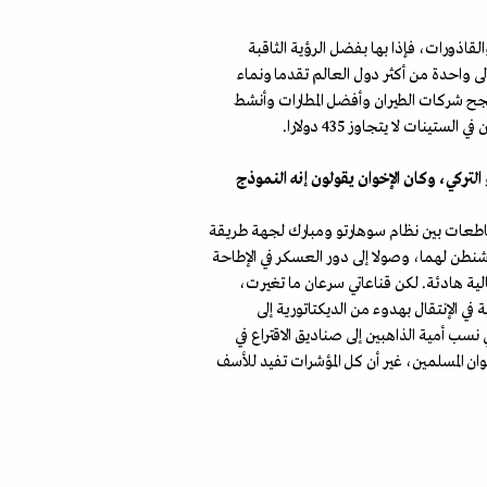
قاذورات، فإذا بها بفضل الرؤية الثاقبة
ى واحدة من أكثر دول العالم تقدما ونماء
أنجح شركات الطيران وأفضل المطارات وأنشط
لتركي، وكان الإخوان يقولون إنه النموذج
ا حدث في أندونيسيا في عام 1989 ، خصوصا وأنه كانت هناك تقاطعات بين نظام سوهارتو ومبارك لجهة طريقة
نطن لهما، وصولا إلى دور العسكر في الإطاحة
لية هادئة. لكن قناعاتي سرعان ما تغيرت،
ي الإنتقال بهدوء من الديكتاتورية إلى
سب أمية الذاهبين إلى صناديق الاقتراع في
ظل زعامة الإخوان المسلمين، غير أن كل المؤشرات تفيد للأسف