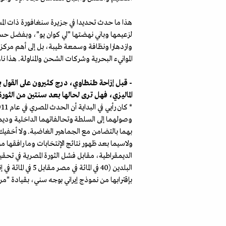
هذا ما حدث تحديدا في جزيرة سنغافورة ذات المسا
لزعيمها وباني نهضتها "لي كوان يو"، وبفضل حسن 
وازدهارا ونظافة وسمعة طيبة، بل إلى أهم مركز ت
الموانيء البحرية وشركات الشحن والمناولة. هذا ناهيك عن وصول معدل الدخل الف
- قبل إزاحة طنطاوي، درج كثيرون على القول بأن
الماليزي، فهل ترى لحالها بعد سنتين من الثور
وصولهما إلى السلطة وتحالفاتهما الداخلية وديم
بهما بالتضامن مع الجماهير الغاضبة. ولا أخفيك 
ولاسيما بعد ظهور نتائج الإنتخابات وما رافقها 
الديمقراطية، مقابل فشل الثورة المصرية في تحقي
البلدين (40 في 
بإقترابها من نموذج إيراني بوجه سني، بقيادة "مر