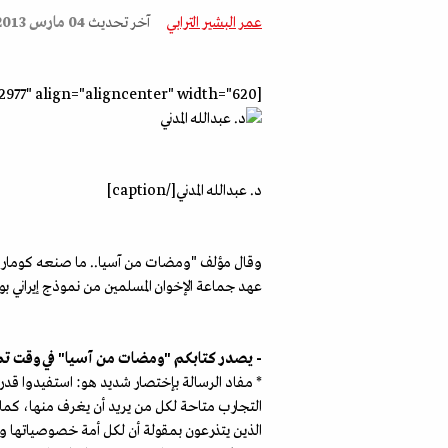
عمر البشير الترابي
آخر تحديث
04 مارس 2013
[caption id="attachment_55242977" align="aligncenter" width="620"]
د. عبدالله المدني[/caption]
وقال مؤلف "ومضات من آسيا.. ما صنعه كومار ولم
عهد جماعة الإخوان المسلمين من نموذج إيراني بوج
- يصدر كتابكم "ومضات من آسيا" في وقت تمرّ ف
* مفاد الرسالة بإختصار شديد هو: استفيدوا قدر 
التجارب متاحة لكل من يريد أن يغرف منها، كما 
الذين يتذرعون بمقولة أن لكل أمة خصوصياتها وبا