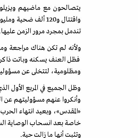
يتصالحون مع ماضيهم ويزيلو
واقتتال و120 ألف ضح
تندمل بمجرد مرور الزمن عليها.
ولأنه لم تكن هناك مراجعة ومح
فظل العنف يسكنه وباتت ذاكرته
ومظلومية، لتتخلى عن مسؤوليته
وظل الجميع في المربع الأول ال
وأنكروا عنهم مسؤوليتهم عن ال
«
المقدس
»
، وبعيد انتهاء الحرب 
خاصة بعد انسحاب الوصاية السو
وتثبت أنها ما زالت حية.