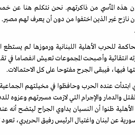
ن هذه المآسي من ذاكرتهم. نحن نتكلم هنا عن خ
ية ومليون نازح غير الذين اختفوا من دون أن يعرف لهم مص
اكمة للحرب الأهلية اللبنانية ورموزها لم يستطع ا
 انتقائية وأصبحت المجموعات تعيش انفصاما في تقيي
ا فيها، فيبقى الجرح مفتوحا على كل الاحتمالات.
ذي ابتدأت عنده الحرب وحافظوا في مخيلتهم الجماعية 
قتل والدمار والإجرام التي لازمت مسيرتهم وعزوه لل
الأهلية ظنوا أن النسيان يداوي الجراح ليتضح أنه عند
رية عن لبنان واغتيال الرئيس رفيق الحريري، تعود ت