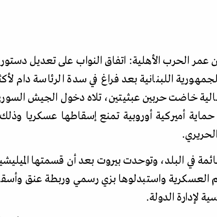
اللبنانيون 15 سنة من عمر الحرب الأهلية: اتفاق النواب على تعدي
جمهورية اللبنانية بعد فراغ في سدة الرئاسة دام لأ
ية خاضت حربين عبثيتين، تلاه دخول الجيش السوري إل
حماية أميركية أوروبية تمنع إسقاطها عسكريا وذلك 
لحريري.
ائمة في البلد، وتوحدت بيروت بعد أن قسمتها الميليش
م العسكرية واستبدلوها بزي رسمي وربطة عنق وأسقط
ية لإدارة الدولة.