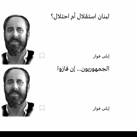
لبنان استقلال أم احتلال؟
إيلي فواز
الجمهوريون... إن فازوا
إيلي فواز