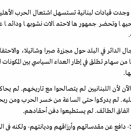
ا وجدت قيادات لبنانية تستسهل اشتعال الحرب الأهل
حيها وتحضر جمهورها لاحتمالات نشوبها ودائما 
.
ال الدائر في البلد حول مجزرة صبرا وشاتيلا، والاحتف
من سهام تطلق في إطار العداء السياسي بين المكونات ال
ا.
لآن لأن اللبنانيين لم يتصالحوا مع تاريخهم. لم يحا
عليه. لم يدركوا حتى الساعة من خسر الحرب ومن ربح
 اتفاق الطائف. لم يستطيعوا دفن أحقادهم.
 دافع عن مقدساتهم وأرزاقهم وديانتهم- ولكنه في ال