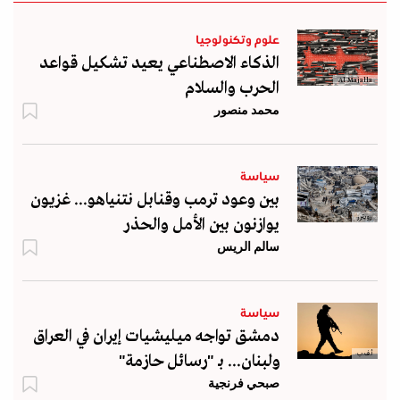
علوم وتكنولوجيا
الذكاء الاصطناعي يعيد تشكيل قواعد
Al Majalla
الحرب والسلام
محمد منصور
سياسة
بين وعود ترمب وقنابل نتنياهو... غزيون
رويترز
يوازنون بين الأمل والحذر
سالم الريس
سياسة
دمشق تواجه ميليشيات إيران في العراق
أ.ف.ب
ولبنان... بـ "رسائل حازمة"
صبحي فرنجية