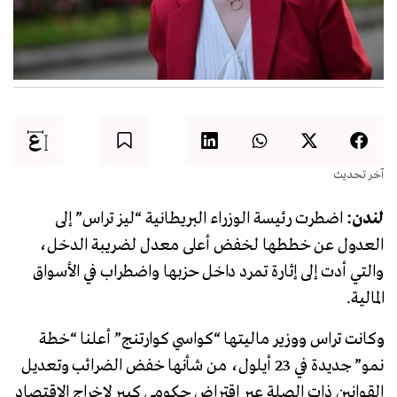
آخر تحديث
لندن:
اضطرت رئيسة الوزراء البريطانية “ليز تراس” إلى
العدول عن خططها لخفض أعلى معدل لضريبة الدخل،
والتي أدت إلى إثارة تمرد داخل حزبها واضطراب في الأسواق
المالية.
وكانت تراس ووزير ماليتها “كواسي كوارتنج” أعلنا “خطة
نمو” جديدة في 23 أيلول، من شأنها خفض الضرائب وتعديل
القوانين ذات الصلة عبر اقتراض حكومي كبير لإخراج الاقتصاد