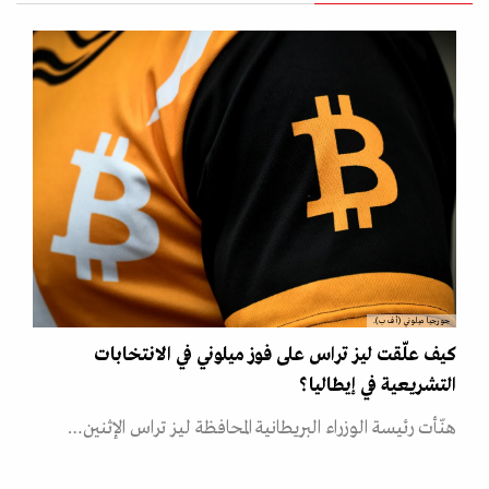
جورجيا ميلوني (أ ف ب).
كيف علّقت ليز تراس على فوز ميلوني في الانتخابات
التشريعية في إيطاليا؟
هنّأت رئيسة الوزراء البريطانية المحافظة ليز تراس الإثنين…