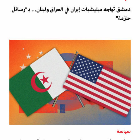
دمشق تواجه ميليشيات إيران في العراق ولبنان... بـ "رسائل
حازمة"
سياسة