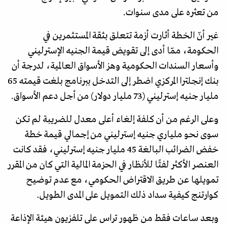
من تعثره على مدى سنوات.
غير أنّ الخطة أثارت أزمة تتعلق بثقة المستثمرين في
الحكومة، ممّا أدى إلى تقويض قيمة الجنيه الإسترليني
وأسعار السندات الحكومية وهز الأسواق العالمية، لدرجة أن
بنك إنجلترا المركزي اضطر إلى التدخل ببرنامج بلغت قيمته 65
مليار جنيه إسترليني (73 مليار دولار) من أجل دعم الأسواق.
وعلى الرغم من أن كلفة إلغاء أعلى معدل للضريبة لم تكن
سوى نحو ملياري جنيه إسترليني من إجمالي قيمة خطة
خفض الضرائب البالغة 45 مليار جنيه إسترليني، فقد كانت
العنصر الأكثر لفتًا للأنظار في الحزمة المالية التي كان من المقرر
تمويلها عن طريق الاقتراض الحكومي، مع عدم توضيح
كوارتنج كيفية سداد ذلك التمويل على المدى الطويل.
وبعد ساعات فقط من ظهور تراس على تلفزيون هيئة الإذاعة