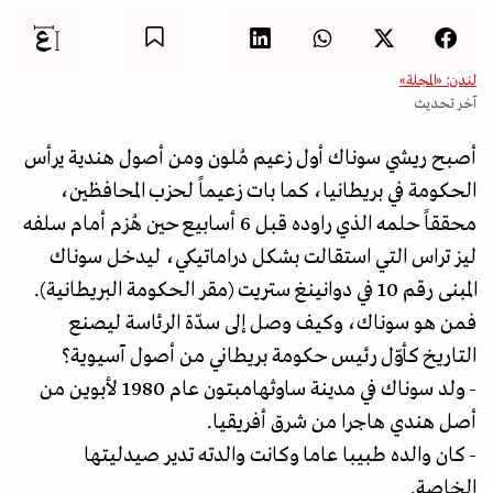
لندن: «المجلة»
آخر تحديث
أصبح ريشي سوناك أول زعيم مُلون ومن أصول هندية يرأس
الحكومة في بريطانيا، كما بات زعيماً لحزب المحافظين،
محققاً حلمه الذي راوده قبل 6 أسابيع حين هُزم أمام سلفه
ليز تراس التي استقالت بشكل دراماتيكي، ليدخل سوناك
المبنى رقم 10 في دوانينغ ستريت (مقر الحكومة البريطانية).
فمن هو سوناك، وكيف وصل إلى سدّة الرئاسة ليصنع
التاريخ كأوّل رئيس حكومة بريطاني من أصول آسيوية؟
- ولد سوناك في مدينة ساوثهامبتون عام 1980 لأبوين من
أصل هندي هاجرا من شرق أفريقيا.
- كان والده طبيبا عاما وكانت والدته تدير صيدليتها
الخاصة.