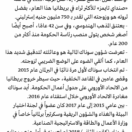
«صنداي تايمز» للأكثر ثراء في بريطانيا هذا العام، بفضل
ثروته هو وزوجته التي تقدر بـ 750 مليون جنيه إسترليني.
- يعتنق المذهب الهندوسي، وفي سن 42 عامًا، أصبح أيضًا
أصغر شخص يتولى منصب رئاسة الحكومة منذ أكثر من
200 عام.
- تعرضت شؤون سوناك المالية هو وعائلته لتدقيق شديد هذا
العام، كما ألقي الضوء على الوضع الضريبي لزوجته.
- تم انتخاب سوناك لأول مرة نائبًا في البرلمان عام 2015
وقضى عامين في المقاعد الخلفية، حيث سيطر خروج بريطانيا
من الاتحاد الأوروبي على جدول أعمال الحكومة. أيد سوناك
مغادرة الاتحاد الأوروبي خلال استفتاء عام 2016.
- بين عامي 2015 إلى عام 2017 كان عضواً في لجنة اختيار
البيئة والغذاء والشؤون الريفية وسكرتيراً برلمانياً خاصاً في
وزارة الأعمال والطاقة والاستراتيجية الصناعية.
- في يناير (كانون الثاني) 2018 تم تعيينه في أول منصب وزاري