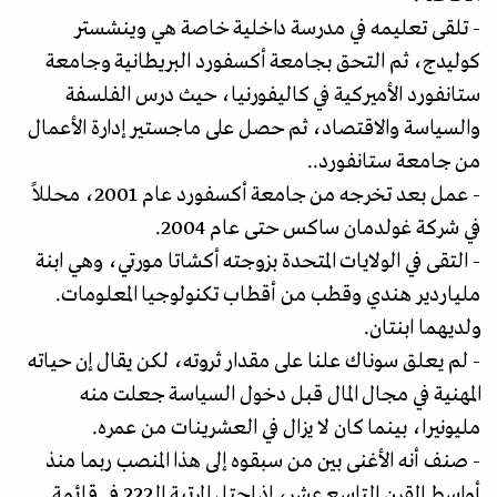
- تلقى تعليمه في مدرسة داخلية خاصة هي وينشستر
كوليدج، ثم التحق بجامعة أكسفورد البريطانية وجامعة
ستانفورد الأميركية في كاليفورنيا، حيث درس الفلسفة
والسياسة والاقتصاد، ثم حصل على ماجستير إدارة الأعمال
من جامعة ستانفورد..
- عمل بعد تخرجه من جامعة أكسفورد عام 2001، محللاً
في شركة غولدمان ساكس حتى عام 2004.
- التقى في الولايات المتحدة بزوجته أكشاتا مورتي، وهي ابنة
ملياردير هندي وقطب من أقطاب تكنولوجيا المعلومات.
ولديهما ابنتان.
- لم يعلق سوناك علنا على مقدار ثروته، لكن يقال إن حياته
المهنية في مجال المال قبل دخول السياسة جعلت منه
مليونيرا، بينما كان لا يزال في العشرينات من عمره.
- صنف أنه الأغنى بين من سبقوه إلى هذا المنصب ربما منذ
أواسط القرن التاسع عشر، إذ احتل المرتبة الـ222 في قائمة