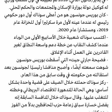
له كوكيل دولة بوزارة الإسكان والمجتمعات والحكم المحلي.
- كان بوريس جونسون هو من أعطى سوناك أول دور حكومي
رئيسي له عندما عينه لأول مرة سكرتيرا أول للخزانة عام
2019، ومستشارا عام 2020.
- اكتسب سوناك شعبية خلال الأسابيع الأولى من الوباء
عندما كشف النقاب عن خطة دعم واسعة النطاق لغير
القادرين على العمل أثناء الإغلاق.
- فضيحة «بارتي جيت» التي أسقطت بوريس جونسون
شوهت سمعته أيضًا، وأصبح منافسًا رئيسيًا لجونسون بعد
استقالته من حكومته في وقت سابق من هذا العام.
- ركز سوناك حملته خلال الصيف على قضية واحدة بشكل
أساسي: وهي الحالة المتدهورة للاقتصاد البريطاني وخطته
للتغلب عليها. وقال سوناك خلال المنافسة السابقة إنه
يفضل خسارة سباق زعامة حزب المحافظين بدلاً من الفوز