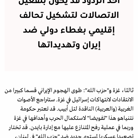
أحد الردود قد يكون بتفعيل
الاتصالات لتشكيل تحالف
إقليمي بغطاء دولي ضد
إيران وتهديداتها
ثالثا، غزة و"حزب الله": طوى الهجوم الإيراني قسما كبيرا من
الانتقادات لانتهاكات إسرائيل في غزة. ستتراجع الأصوات
الغربية (والعربية) الناقدة لتل أبيب. قد تعتبر حكومة
نتنياهو هذا "تفويضا" لاستكمال الحرب وأهدافها في غزة
وربما في عملية رفح المتنازع عليها مع إدارة بايدن. قد تختار
تصعيدا عسكريا لمستوى جديد ضد "حزب الله" في لبنان،