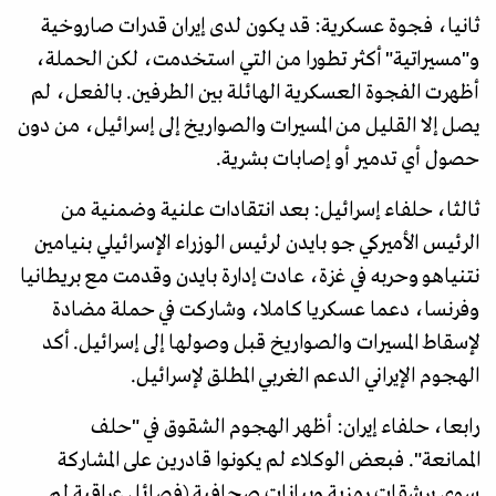
ثانيا، فجوة عسكرية: قد يكون لدى إيران قدرات صاروخية
و"مسيراتية" أكثر تطورا من التي استخدمت، لكن الحملة،
أظهرت الفجوة العسكرية الهائلة بين الطرفين. بالفعل، لم
يصل إلا القليل من المسيرات والصواريخ إلى إسرائيل، من دون
حصول أي تدمير أو إصابات بشرية.
ثالثا، حلفاء إسرائيل: بعد انتقادات علنية وضمنية من
الرئيس الأميركي جو بايدن لرئيس الوزراء الإسرائيلي بنيامين
نتنياهو وحربه في غزة، عادت إدارة بايدن وقدمت مع بريطانيا
وفرنسا، دعما عسكريا كاملا، وشاركت في حملة مضادة
لإسقاط المسيرات والصواريخ قبل وصولها إلى إسرائيل. أكد
الهجوم الإيراني الدعم الغربي المطلق لإسرائيل.
رابعا، حلفاء إيران: أظهر الهجوم الشقوق في "حلف
الممانعة". فبعض الوكلاء لم يكونوا قادرين على المشاركة
سوى برشقات رمزية وبيانات صحافية (فصائل عراقية لم