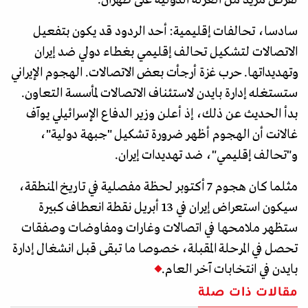
سادسا، تحالفات إقليمية: أحد الردود قد يكون بتفعيل
الاتصالات لتشكيل تحالف إقليمي بغطاء دولي ضد إيران
وتهديداتها. حرب غزة أرجأت بعض الاتصالات. الهجوم الإيراني
ستستغله إدارة بايدن لاستئناف الاتصالات لمأسسة التعاون.
بدأ الحديث عن ذلك، إذ أعلن وزير الدفاع الإسرائيلي يوآف
غالانت أن الهجوم أظهر ضرورة تشكيل "جبهة دولية"،
و"تحالف إقليمي"، ضد تهديدات إيران.
مثلما كان هجوم 7 أكتوبر لحظة مفصلية في تاريخ المنطقة،
سيكون استعراض إيران في 13 أبريل نقطة انعطاف كبيرة
ستظهر ملامحها في اتصالات وغارات ومفاوضات وصفقات
تحصل في المرحلة المقبلة، خصوصا ما تبقى قبل انشغال إدارة
بايدن في انتخابات آخر العام.
مقالات ذات صلة