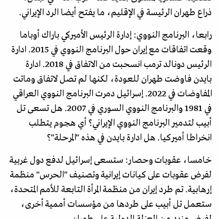
ذراع طهران الرئيسة في الإقليم، ما يفتح أيضا الرد الإيراني.
رابعا، البرنامج النووي: إدارة الرئيس الأميركي باراك أوباما
وقعت اتفاقات مع إيران حول البرنامج النووي في 2015. ادارة
الرئيس دونالد ترمب انسحبت من الاتفاق في 2018. ادارة
بايدن فاوضت طهران للعودة، لكنها لم تصل لاتفاق وماتت
المفاوضات في 2022. إسرائيل دمرت البرنامج النووي العراقي
في 1981 والبرنامج النووي السوري في 2007. هل تسعى تل
أبيب لتدمير البرنامج النووي الإيراني؟ أي هجوم يتطلب
انخراطا أميركيا. هل ادارة بايدن في هذه "المرحلة"؟
خامسا، عقوبات وحصار: ستسعى إسرائيل لدفع دول غربية
لفرض عقوبات على كيانات إيرانية وتصنيف "الحرس" منظمة
إرهابية. تم طرد إيران من منظمة المرأة التابعة للأمم المتحدة،
ستعمل تل أبيب على طردها من مؤسسات أممية أخرى،
لفرض مزيد من العزلة الدولية على طهران.