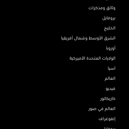
وثائق ومذكرات
بروفايل
الخليج
الشرق الأوسط وشمال أفريقيا
أوروبا
الولايات المتحدة الأميركية
آسيا
العالم
فيديو
كاريكاتور
العالم في صور
إنفوغراف
بروفايل