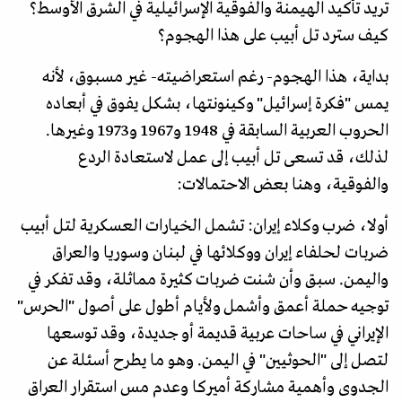
تريد تأكيد الهيمنة والفوقية الإسرائيلية في الشرق الأوسط؟
كيف سترد تل أبيب على هذا الهجوم؟
بداية، هذا الهجوم- رغم استعراضيته- غير مسبوق، لأنه
يمس "فكرة إسرائيل" وكينونتها، بشكل يفوق في أبعاده
الحروب العربية السابقة في 1948 و1967 و1973 وغيرها.
لذلك، قد تسعى تل أبيب إلى عمل لاستعادة الردع
والفوقية، وهنا بعض الاحتمالات:
أولا، ضرب وكلاء إيران: تشمل الخيارات العسكرية لتل أبيب
ضربات لحلفاء إيران ووكلائها في لبنان وسوريا والعراق
واليمن. سبق وأن شنت ضربات كثيرة مماثلة، وقد تفكر في
توجيه حملة أعمق وأشمل ولأيام أطول على أصول "الحرس"
الإيراني في ساحات عربية قديمة أو جديدة، وقد توسعها
لتصل إلى "الحوثيين" في اليمن. وهو ما يطرح أسئلة عن
الجدوى وأهمية مشاركة أميركا وعدم مس استقرار العراق