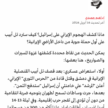
إبراهيم حميدي
آخر تحديث
14 أبريل 2024
ماذا كشف الهجوم الإيراني على إسرائيل؟ كيف سترد تل أبيب
على أول حملة جوية من داخل الأراضي الإيرانية؟
يمكن الحديث عن نقاط محددة كشفتها غزوة المسيرات
والصواريخ، هنا بعضها:
أولا، استعراض عسكري: بعد قصف تل أبيب القنصلية
الإيرانية في دمشق وقتل قادة من "الحرس الثوري" الإيراني،
أعلن "المرشد" علي خامنئي أن إسرائيل "ستدفع الثمن".
بعدها، جرت وساطات تسمح لطهران بتوجيه ضربة انتقامية
من دون أن تؤدي إلى تفجر حرب إقليمية. وفي ليلة 13-14
أبريل/نيسان، أطلقت إيران علنا أكثر من 300 من مسيراتها