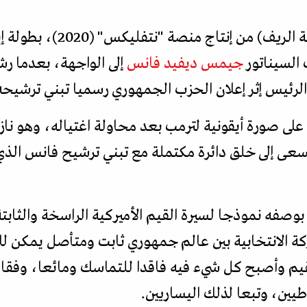
عاد فيلم "هيلبيلي إليجي" (م
السيناتور
جيمس ديفيد فانس
إلى الواجهة، بعدما رش
الرئيس إثر إعلان الحزب الجمهوري رسميا تبني ترشيح
لى صورة أيقونية لترمب بعد محاولة اغتياله، وهو نا
سعى إلى خلق دائرة مكتملة مع تبني ترشيح فانس الذي ي
فه نموذجا لسيرة القيم الأميركية الراسخة والثابتة
كة الانتخابية بين عالم جمهوري ثابت ومتأصل يمكن للإ
لقيم وأصبح كل شيء فيه فاقدا للتماسك ومائعا، وف
يين، وتبعا لذلك اليساريين.