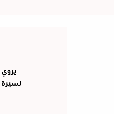
يروي 
لسيرة ا