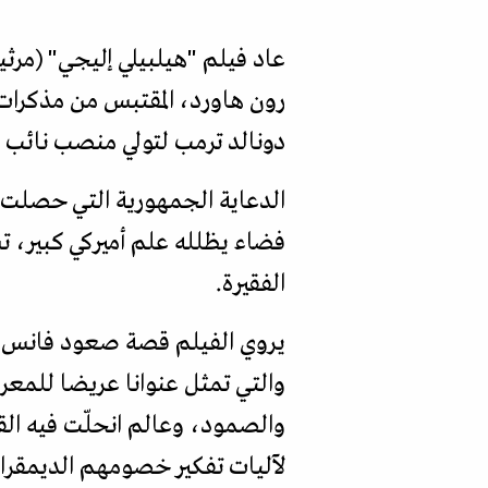
رون هاورد، المقتبس من مذكرات 
دونالد ترمب لتولي منصب نائب 
الدعاية الجمهورية التي حصلت ع
فضاء يظلله علم أميركي كبير، ت
الفقيرة.
يروي الفيلم قصة صعود فانس بوص
والتي تمثل عنوانا عريضا للمعر
والصمود، وعالم انحلّت فيه ا
لآليات تفكير خصومهم الديمقراط