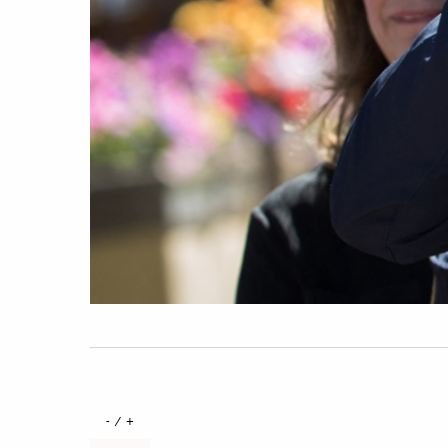
+ / -