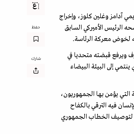
رثية الريف) من إنتاج منصة "نتفليكس" (2020)، بطولة إيمي آدامز وغلين كلوز، وإخراج
حه الرئيس الأميركي السابق
حفظ
ه لخوض معركة الرئاسة.
زف ويرفع قبضته متحديا في
شارك
نتمي إلى البيئة البيضاء
 التي يؤمن بها الجمهوريون،
نسان فيه الترقي بالكفاح
قا لتوصيف الخطاب الجمهوري