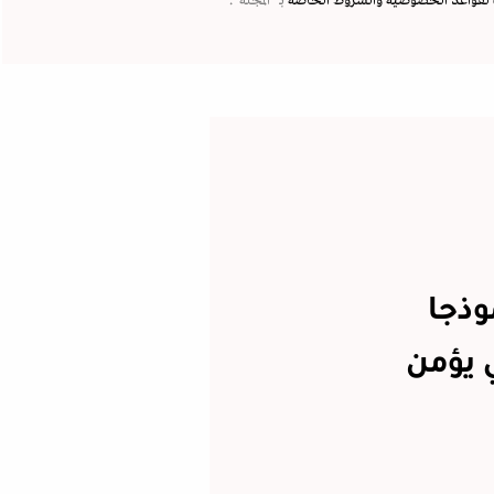
لقواعد الخصوصية
والشروط الخاصة
بـ “المجلة".
وذجا
ي يؤمن