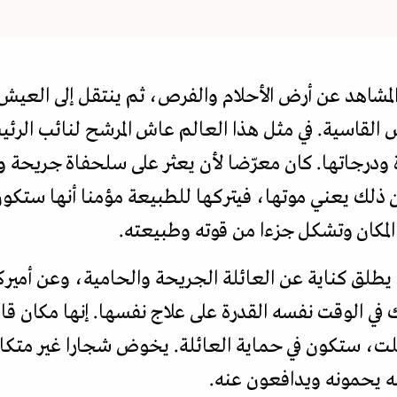
المشاهد عن أرض الأحلام والفرص، ثم ينتقل إلى العيش 
 القاسية. في مثل هذا العالم عاش المرشح لنائب ال
ودرجاتها. كان معرّضا لأن يعثر على سلحفاة جريحة و
ن ذلك يعني موتها، فيتركها للطبيعة مؤمنا أنها ستكون
لمكان وتشكل جزءا من قوته وطبيعته.
يطلق كناية عن العائلة الجريحة والحامية، وعن أميركا
في الوقت نفسه القدرة على علاج نفسها. إنها مكان قا
علت، ستكون في حماية العائلة. يخوض شجارا غير مت
له يحمونه ويدافعون عنه.