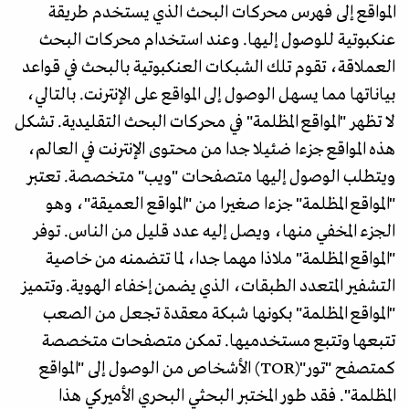
المواقع إلى فهرس محركات البحث الذي يستخدم طريقة
عنكبوتية للوصول إليها. وعند استخدام محركات البحث
العملاقة، تقوم تلك الشبكات العنكبوتية بالبحث في قواعد
بياناتها مما يسهل الوصول إلى المواقع على الإنترنت. بالتالي،
لا تظهر "المواقع المظلمة" في محركات البحث التقليدية. تشكل
هذه المواقع جزءا ضئيلا جدا من محتوى الإنترنت في العالم،
ويتطلب الوصول إليها متصفحات "ويب" متخصصة. تعتبر
"المواقع المظلمة" جزءا صغيرا من "المواقع العميقة"، وهو
الجزء المخفي منها، ويصل إليه عدد قليل من الناس. توفر
"المواقع المظلمة" ملاذا مهما جدا، لما تتضمنه من خاصية
التشفير المتعدد الطبقات، الذي يضمن إخفاء الهوية. وتتميز
"المواقع المظلمة" بكونها شبكة معقدة تجعل من الصعب
تتبعها وتتبع مستخدميها. تمكن متصفحات متخصصة
كمتصفح "تور"(TOR) الأشخاص من الوصول إلى "المواقع
المظلمة". فقد طور المختبر البحثي البحري الأميركي هذا