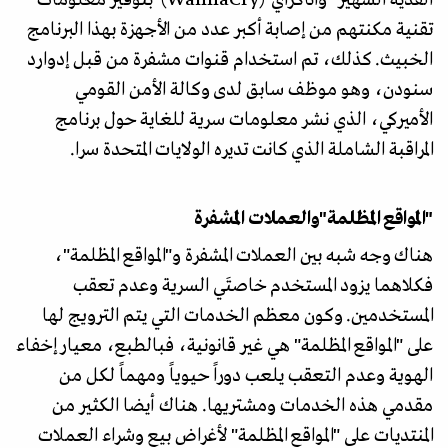
تقنية مكنتهم من إصابة أكبر عدد من الأجهزة بهذا البرنامج
الخبيث. كذلك، تم استخدام قنوات مشفرة من قبل إدوارد
سنودن، وهو موظف سابق لدى وكالة الأمن القومي
الأميركي، الذي نشر معلومات سرية للغاية حول برنامج
المراقبة الشاملة الذي كانت تديره الولايات المتحدة سرا.
"المواقع المظلمة"والعملات المشفرة
هناك وجه شبه بين العملات المشفرة و"المواقع المظلمة"،
فكلاهما يزود المستخدم خاصتَي السرية وعدم تعقب
المستخدمين. وكون معظم الخدمات التي يتم الترويج لها
على "المواقع المظلمة" هي غير قانونية، فبالطبع، معيار إخفاء
الهوية وعدم التعقب يلعب دوراً حيوياً ومهماً لكل من
مقدمي هذه الخدمات ومشتريها. هناك أيضا الكثير من
المنتديات على "المواقع المظلمة" لأغراض بيع وشراء العملات