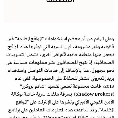
المظلمة"
وعلى الرغم من أن معظم استخدامات "المواقع المظلمة" غير
قانونية وغير مشروعة، فإن السرية التي توفرها هذه المواقع
تجعل منها منطقة جاذبة لأغراض أخرى، تشمل التسريبات
الصحافية، إذ تتيح للصحافيين نشر معلومات حساسة على
نحو مجهول. هذا بالإضافة إلى خدمات التواصل واستخدام
بريد إلكتروني مشفر للحفاظ على الخصوصية. ففي عام
2013، قامت مجموعة تسمي نفسها "شادو بروكرز"
(Shadow Brokers) بسرقة ملفات سرية خاصة بوكالة
الأمن القومي الأميركي ونشرها على الإنترنت على "المواقع
المظلمة". وقد ساعدت هذه المعلومات العاملين على برنامج
الفدية الشهير "واناكراي"(WannaCry) بتوفير معلومات