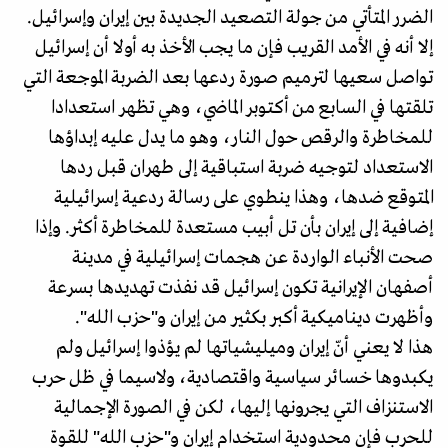
الضرر المتأتي من جولة التصعيد الجديدة بين إيران وإسرائيل.
إلا أنه في الأمد القريب فإن ما يجب الأخذ به أولا أن إسرائيل
تواصل سعيها لترميم صورة ردعها بعد الضربة الموجعة التي
تلقتها في السابع من أكتوبر الماضي، وهي تظهر استعدادا
للمخاطرة والرقص حول النار، وهو ما يدل عليه إبداؤها
الاستعداد لتوجيه ضربة استباقية إلى طهران قبل ردها
المتوقع ضدها، وهذا ينطوي على رسالة ردعية إسرائيلية
إضافية إلى إيران بأن تل أبيب مستعدة للمخاطرة أكثر. وإذا
صحت الأنباء الواردة عن هجمات إسرائيلية في مدينة
أصفهان الإيرانية تكون إسرائيل قد نفذت تهديدها بسرعة
وأظهرت ديناميكية أكبر بكثير من إيران و"حزب الله".
هذا لا يعني أنّ إيران وميليشياتها لم يؤذوا إسرائيل ولم
يكبدوها خسائر سياسية واقتصادية، ولاسيما في ظل حرب
الاستنزاف التي يجرونها إليها، لكن في الصورة الإجمالية
للحرب فإن محدودية استخدام إيران و"حزب الله" للقوة