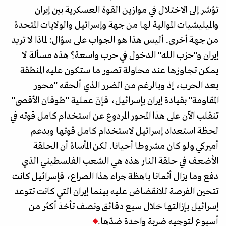
تؤشر إلى الاختلال في موازين القوة العسكرية بين إيران
والميليشيات الموالية لها من جهة وإسرائيل والولايات المتحدة
من جهة أخرى. أليس هذا هو الجواب على سؤال: لماذا لا تريد
إيران و"حزب الله" الدخول في حرب واسعة؟ هذه مسألة لا
يمكن تجاوزها عند محاولة تصور ما ستكون عليه المنطقة
بعد الحرب، إذ وبالرغم من الضرر الذي ألحقه "محور
المقاومة" بقيادة إيران بإسرائيل، فإنّ عملية "طوفان الأقصى"
تنقلب الآن على هذا المحور المردوع عن استخدام كامل قوته في
لحظة استعداد إسرائيل لاستخدام كامل قوتها وبدعم
أميركي ولو كان مشروطا أحيانا. لكن المأساة أن الحلقة
الأضعف في حلقة النار هذه هي الشعب الفلسطيني الذي
دفع وما يزال أثمانا باهظة جراء هذا الصراع، فإسرائيل كانت
تتحين الفرصة للانقضاض عليه بينما إيران التي كانت تتوعد
إسرائيل بإزالتها خلال سبع دقائق ونصف تأخذ أكثر من
أسبوع لتوجيه ضربة واحدة ضدّها.