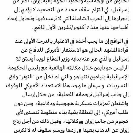
تخلوان من أوجه شبه وتحديدا لجهة رغبة إيران، أكثر من
إسرائيل، في التزام سقف محدد من التصعيد لا يؤدي إلى
إنجرارها إلى الحرب الشاملة التي لا ترغب فيها وتحاول إبعاد
أشباحها عنها منذ 7 أكتوبر/تشرين الأول الماضي.
في الواقع إن ما يجب أخذه في الاعتبار بالدرجة الأولى عند
قراءة المشهد الحالي هو الاستنفار الأميركي للدفاع عن
إسرائيل والذي عبر عنه بداية وزير الدفاع لويد أوستن ثمّ
الرئيس جو بايدن خلال مكالمته الهاتفية مع رئيس الحكومة
الإسرائيلية بنيامين نتنياهو والتي لم تخلُ من "التوتر" وفق
التسريبات. وسرعان ما وجد هذا الاستعداد الأميركي للوقوف
إلى جانب إسرائيل ترجماته الفعلية، من خلال إرسال
واشنطن تعزيزات عسكرية هجومية ودفاعية، ومن دون
طلب أميركي، إلى المنطقة بغية بناء منظومة تتصدى لأي
هجوم من جانب إيران ووكلائها، وقبل ذلك من أجل ردع
إيران عن الذهاب بعيدا في ردها ورسم سقوف له لا تكرس