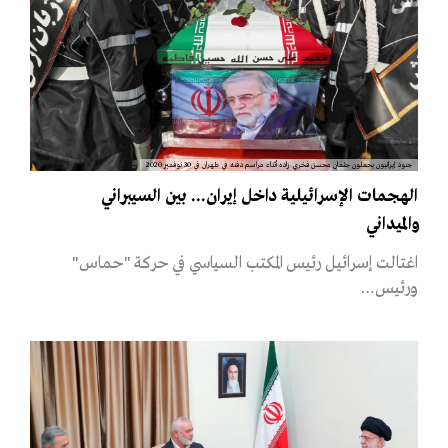
جنود إيرانيون يحملون جثمان محسن فخري زاده أثناء مراسم دفنه في طهران في 30 نوفمبر 2020
الهجمات الإسرائيلية داخل إيران... بين السيبراني
والميداني
اغتالت إسرائيل رئيس المكتب السياسي في حركة "حماس"
ورئيس…