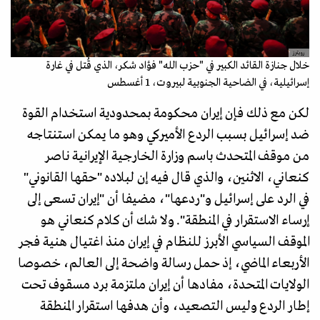
رويترز
خلال جنازة القائد الكبير في "حزب الله" فؤاد شكر، الذي قُتل في غارة
إسرائيلية، في الضاحية الجنوبية لبيروت، 1 أغسطس
لكن مع ذلك فإن إيران محكومة بمحدودية استخدام القوة
ضد إسرائيل بسبب الردع الأميركي وهو ما يمكن استنتاجه
من موقف المتحدث باسم وزارة الخارجية الإيرانية ناصر
كنعاني، الاثنين، والذي قال فيه إن لبلاده "حقها القانوني"
في الرد على إسرائيل و"ردعها"، مضيفا أن "إيران تسعى إلى
إرساء الاستقرار في المنطقة". ولا شك أن كلام كنعاني هو
الموقف السياسي الأبرز للنظام في إيران منذ اغتيال هنية فجر
الأربعاء الماضي، إذ حمل رسالة واضحة إلى العالم، خصوصا
الولايات المتحدة، مفادها أن إيران ملتزمة برد مسقوف تحت
إطار الردع وليس التصعيد، وأن هدفها استقرار المنطقة