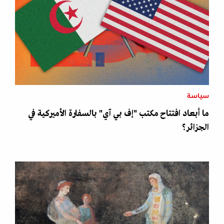
سياسة
ما أبعاد افتتاح مكتب "إف بي آي" بالسفارة الأميركية في
الجزائر؟