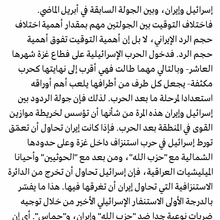
إسرائيل وإيران، وبين الجولة السابقة في أبريل الماضي.
فاختلاف التوقيت بين الجولتين مهم بمقدار أهمية اختلاف
حجم الرد الإيراني، لا بل إن أهمية التوقيت تفوق أهمية
حجم الرد. فدخول الحرب الإسرائيلية على فطاع غزة شهرها
العاشر- وبالتالي مهما طالت فهي أقرب إلى نهايتها كحرب
مكثفة- يجعل كل طرف من أطرافها يلعب أهم أوراقه
استعدادا لمرحلة ما بعد الحرب. لذلك فإن جولة الردود بين
إسرائيل وإيران هذه المرة من شأنها أن تؤسس لخريطة موازين
القوى في المنطقة بعد الحرب. فإذا كانت إيران تحاول أن تعمّق
تورط إسرائيل في حرب استنزاف داخل غزة وعلى حدودها
الشمالية مع "حزب الله"، ومن بعد مع "الحوثيين" وأحيانا
الميليشيات العراقية، فإن إسرائيل تحاول أن تخرج من الدائرة
الاستنزافية التي تحاول إيران أن تغرقها فيها. هذا ما يفسّر
بالدرجة الأولى الاستنفار الإسرائيلي الأخير من خلال توجيه
ضربات نوعية جدا ضد "حزب الله" وإيران، و"حماس". أي إن