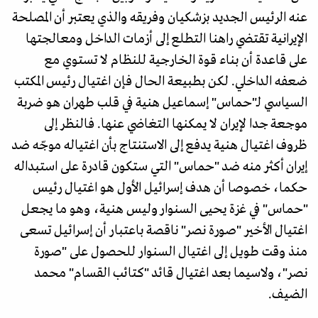
عنه الرئيس الجديد بزشكيان وفريقه والذي يعتبر أن المصلحة
الإيرانية تقتضي راهنا التطلع إلى أزمات الداخل ومعالجتها
على قاعدة أن بناء قوة الخارجية للنظام لا تستوي مع
ضعفه الداخلي. لكن بطبيعة الحال فإن اغتيال رئيس المكتب
السياسي لـ"حماس" إسماعيل هنية في قلب طهران هو ضربة
موجعة جدا لإيران لا يمكنها التغاضي عنها. فالنظر إلى
ظروف اغتيال هنية يدفع إلى الاستنتاج بأن اغتياله موجّه ضد
إيران أكثر منه ضد "حماس" التي ستكون قادرة على استبداله
حكما، خصوصا أن هدف إسرائيل الأول هو اغتيال رئيس
"حماس" في غزة يحيى السنوار وليس هنية، وهو ما يجعل
اغتيال الأخير "صورة نصر" ناقصة باعتبار أن إسرائيل تسعى
منذ وقت طويل إلى اغتيال السنوار للحصول على "صورة
نصر"، ولاسيما بعد اغتيال قائد "كتائب القسام" محمد
الضيف.