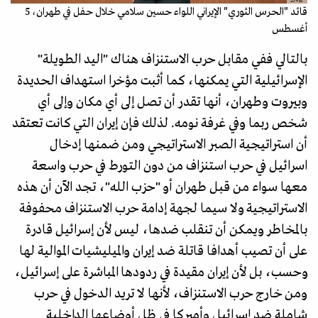
قائد "الحرس الثوري" الإيراني اللواء حسين سلامي خلال حفل في طهران، 5
أغسطس
بالتالي ففي مقابل حرب الاستنزاف هناك "اليد الطويلة"
الإسرائيلية التي يمكنها، كما أثبت مؤخرا استهداف الحديدة
وبيروت وطهران، أنها تقدر أن تصل إلى أي مكان وإلى أي
شخص ربما وفي غرفة نومه. لذلك فإن إيران التي كانت تعتقد
أن استراتيجية الصبر الاستراتيجي ومن ضمنها إدخال
اسرائيل في حرب استنزاف من دون التورط في حرب واسعة
معها سواء من قبل طهران أو "حزب الله"، تجد الآن أن هذه
الاستراتيجية ولا سيما لجهة إدامة حرب الاستنزاف محفوفة
بالمخاطر ويمكن أن تنقلب ضدها، ليس لأن إسرائيل قادرة
على أن تصيب أهدافا قاتلة ضد إيران والميليشيات الموالية لها
وحسب، بل لأن إيران مقيدة في ردودها المباشرة على إسرائيل،
ومن خارج حرب الاستنزاف، لأنها لا تريد الدخول في حرب
شاملة ضد إسرائيل وأميركا في ظل أوضاعها الداخلية