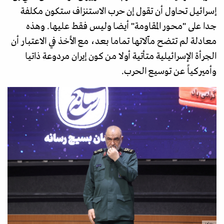
إسرائيل تحاول أن تقول إن حرب الاستنزاف ستكون مكلفة
جدا على "محور المقاومة" أيضا وليس فقط عليها. وهذه
معادلة لم تتضح مآلاتها تماما بعد، مع الأخذ في الاعتبار أن
الجرأة الإسرائيلية متأتية أولا من كون إيران مردوعة ذاتيا
وأميركياً عن توسيع الحرب.
رويترز