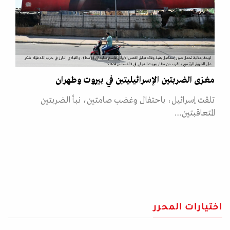
لوحة إعلانية تحمل صور إسماعيل هنية وقائد فيلق القدس الإيراني قاسم سليماني (وسط)، والقيادي البارز في حزب الله فؤاد شكر
على الطريق الرئيسي بالقرب من مطار بيروت الدولي في 3 أغسطس 2024
مغزى الضربتين الإسرائيليتين في بيروت وطهران
تلقت إسرائيل، باحتفال وغضب صامتين، نبأ الضربتين
المتعاقبتين…
اختيارات المحرر