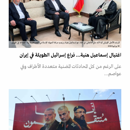
المرشد الأعلى الإيراني آية الله علي خامنئي في لقاء مع إسماعيل هنية وزعيم حركة الجهاد الإسلامي الفلسطينية زياد النخالة في طهران،
30 يوليو2024
اغتيال إسماعيل هنية... ذراع إسرائيل الطويلة في إيران
على الرغم من كل المحادثات المضنية متعددة الأطراف وفي
عواصم…