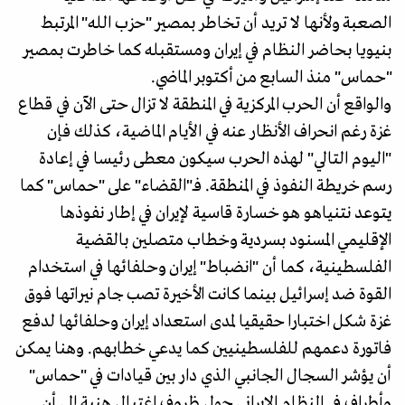
الصعبة ولأنها لا تريد أن تخاطر بمصير "حزب الله" المرتبط
بنيويا بحاضر النظام في إيران ومستقبله كما خاطرت بمصير
"حماس" منذ السابع من أكتوبر الماضي.
والواقع أن الحرب المركزية في المنطقة لا تزال حتى الآن في قطاع
غزة رغم انحراف الأنظار عنه في الأيام الماضية، كذلك فإن
"اليوم التالي" لهذه الحرب سيكون معطى رئيسا في إعادة
رسم خريطة النفوذ في المنطقة. فـ"القضاء" على "حماس" كما
يتوعد نتنياهو هو خسارة قاسية لإيران في إطار نفوذها
الإقليمي المسنود بسردية وخطاب متصلين بالقضية
الفلسطينية، كما أن "انضباط" إيران وحلفائها في استخدام
القوة ضد إسرائيل بينما كانت الأخيرة تصب جام نيراتها فوق
غزة شكل اختبارا حقيقيا لمدى استعداد إيران وحلفائها لدفع
فاتورة دعمهم للفلسطينيين كما يدعي خطابهم. وهنا يمكن
أن يؤشر السجال الجانبي الذي دار بين قيادات في "حماس"
وأطراف في النظام الإيراني حول ظروف اغتيال هنية إلى أن