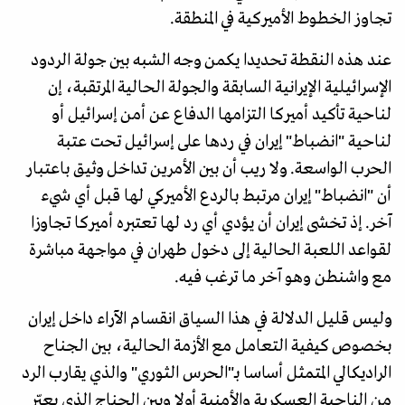
تجاوز الخطوط الأميركية في المنطقة.
عند هذه النقطة تحديدا يكمن وجه الشبه بين جولة الردود
الإسرائيلية الإيرانية السابقة والجولة الحالية المرتقبة، إن
لناحية تأكيد أميركا التزامها الدفاع عن أمن إسرائيل أو
لناحية "انضباط" إيران في ردها على إسرائيل تحت عتبة
الحرب الواسعة. ولا ريب أن بين الأمرين تداخل وثيق باعتبار
أن "انضباط" إيران مرتبط بالردع الأميركي لها قبل أي شيء
آخر. إذ تخشى إيران أن يؤدي أي رد لها تعتبره أميركا تجاوزا
لقواعد اللعبة الحالية إلى دخول طهران في مواجهة مباشرة
مع واشنطن وهو آخر ما ترغب فيه.
وليس قليل الدلالة في هذا السياق انقسام الآراء داخل إيران
بخصوص كيفية التعامل مع الأزمة الحالية، بين الجناح
الراديكالي المتمثل أساسا بـ"الحرس الثوري" والذي يقارب الرد
من الناحية العسكرية والأمنية أولا وبين الجناج الذي يعبّر