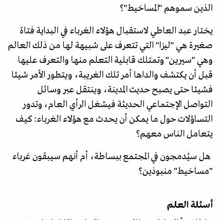
الذين سموهم "المساخيط"؟
يختار عبد العاطي لاستقبال هؤلاء الغرباء في البداية فتاة
صغيرة هي "ليزا" التي تتعرف على شبيهة لها من ذلك العالم
وهي "سيرين" وتمتلك قابلية التعلم منها والتعرف عليها
قبل أن يكتشف والداها أمر تلك الغريبة، ويتطور الأمر شيئا
فشيئا حتى يصبح حديث المدينة، وينتقل عبر وسائل
التواصل الإجتماعي الحديثة فيشغل الرأي العام، وتدور
التساؤلات حول ما يمكن أن يحدث مع هؤلاء الغرباء: كيف
يتعامل الناس معهم؟
هل سيُدمجون في المجتمع ببساطة، أم أنهم سيبقون غرباء
"مساخيط" منبوذين؟
أسئلة العلم