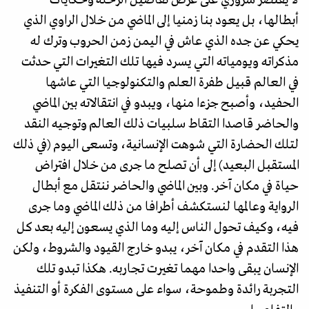
أبطالها، بل يعود بنا زمنيا إلى الماضي من خلال الراوي الذي
يحكي عن جده الذي عاش في اليمن زمن الحروب وترك له
مذكراته ويومياته التي يسرد فيها تلك التغيرات التي حدثت
في العالم قبيل طفرة العلم والتكنولوجيا التي عاشها
الحفيد، وأصبح جزءا منها، ويبدو في انتقالاته بين الماضي
والحاضر قاصدا التقاط سلبيات ذلك العالم وتوجيه النقد
لتلك الحضارة التي شوهت الإنسانية، وتسعى اليوم (في ذلك
المستقبل البعيد) إلى أن تصلح ما جرى من خلال افتراض
حياة في مكان آخر. وبين الماضي والحاضر ننتقل مع أبطال
الرواية وعالمها لنستكشف أطرافا من ذلك الماضي وما جرى
فيه، وكيف تحول الناس إليه وما الذي يسعون إليه بعد كل
هذا التقدم في مكان آخر، يبدو خارج القيود والشروط، ولكن
الإنسان يبقى واحدا مهما تغيرت تجاربه. هكذا تبدو تلك
التجربة رائدة وطموحة، سواء على مستوى الفكرة أو التنفيذ