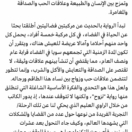
وتمزج بين الإنسان والطبيعة وعلاقات الحب والصداقة
والمغامرة.
تبدأ الرواية بالحديث عن مركبتين فضائيتين أطلقتا بحثا
عن الحياة في الفضاء، في كل مركبة خمسة أفراد، يحمل كل
واحد منهم أحلاما وآمالا عريضة للعيش هناك، ويتقرر أن
تكون المدة الزمنية التي تجمعهم سويا في الفضاء قرابة عام
ونصف العام، مما يقتضي أن تنشأ بينهم علاقات وثيقة، لا
تقتصر على الصداقة والتعايش والأكل والشرب، وإنما تتطور
لتتضمن علاقات حب وزواج بين نساء هذا الطاقم ورجاله.
ولعل هذا هو التحدي والفكرة الأساسية الشاغلة التي تنطلق
منها رواية "نزوح"، ولكنها لا تتوقف عندها، إذ يدور الكاتب
من خلال الراوي العليم الذي يحكي لنا عن تلك الرحلة/
التجربة الفريدة من نوعها حول عدد من القضايا والمشكلات
التي يشهدها العالم، وكيف جاء التحول بعد عشرات
السنين، فأصبحت التكنولوجيا هي سيدة الموقف، وحلت