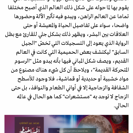
يقوم بها لما حوله على شكل ذلك العالم الذي أصبح مختلفا
تماما عن العالم الراهن، ويبدو فيه تأثير الآلة وحضورها
واضحا، سواء على تفاصيل الحياة والمعيشة أو حتى
العلاقات بين البشر، ويظهر ذلك بشكل جلي للقارئ مع بطل
الرواية الذي يعود إلى التسجيلات التي تخصّ "الجيل
السابق" ليكتشف بعض الحميمية التي كانت في العالم
القديم، ويصف شكل المباني فيها بأنه يبدو مثل "الرسوم
المتحركة القديمة"، ويلاحظ أن كل شيء هناك مصنوع من
مواد خشبية أو حديدية أو قماشية، فلا وجود للأسطح
الشفافة والزجاجية إلا في أواني الطعام والنوافذ، بل حتى
الزجاج لا توجد به "مستشعرات" كما هو الحال في عالمه
الحالي.