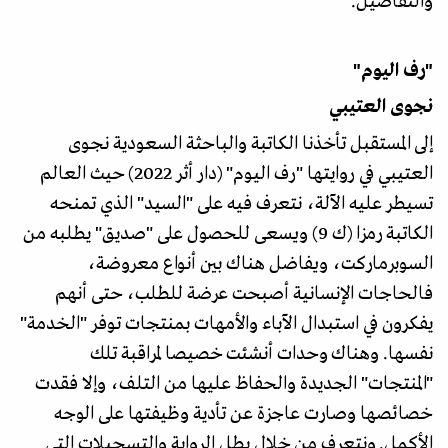
والتفاصيل.
"رف اليوم"
نجوى العتيبي
إلى المستقبل تأخذنا الكاتبة والباحثة السعودية نجوى
العتيبي في روايتها "رف اليوم" (دار أثر 2022) حيث العالم
تسيطر عليه الآلة، نتعرف فيه على "السيد" الذي تمنحه
الكاتبة رمزا (ك 9) ويسعى للحصول على "صديق" يطلبه من
السوبرماركت، ويفاضل هناك بين أنواع معروضة،
فالحاجات الإنسانية أصبحت عرضة للطلب، حتى أنهم
يفكرون في استبدال الآباء والأمهات بمنتجات توفر "الخدمة"
نفسها. وهناك وحدات أنشئت خصيصا لمراقبة تلك
"المنتجات" الجديدة والحفاظ عليها من التلف، وإلا فقدت
خصائصها وصارت عاجزة عن تأدية وظيفتها على الوجه
الأكمل. ونتعرف من خلال بطل الرواية والتسجيلات التي