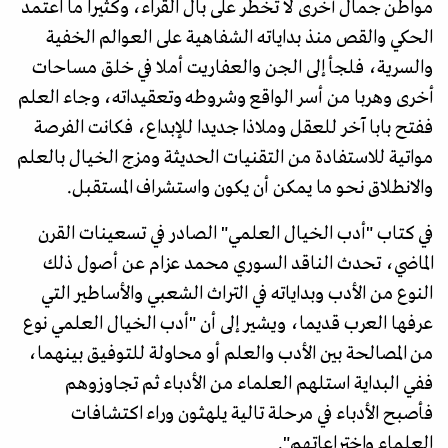
مواطن جمال أخرى لا تخطر على بال القراء، وكثيرا ما اعتمد
الحكي والقص منذ بداياته الشفاهية على العوالم الخفية
والسرية، فلجأ إلى الجن والعفاريت أملا في خلق مساحات
أخرى وهربا من أسر الواقع وشروطه وتعقيداته، وجاء العلم
ففتح بابا آخر للعقل وملاذا جديدا للإبداع، فكانت الفرصة
مواتية للاستفادة من التقنيات الحديثة ومزج الخيال بالعلم
والانطلاق نحو ما يمكن أن يكون واستشراف المستقبل.
في كتاب "أدب الخيال العلمي" الصادر في تسعينات القرن
الماضي، تحدث الناقد السوري محمد عزام عن أصول ذلك
النوع من الأدب وبداياته في التراث الشعبي والأساطير التي
عرفها العرب قديما، ويشير إلى أن "أدب الخيال العلمي نوع
من المصالحة بين الأدب والعلم أو محاولة للتوفيق بينهما،
ففي البداية استلهم العلماء من الأدباء ثم تجاوزوهم
فأصبح الأدباء في مرحلة تالية يلهثون وراء اكتشافات
العلماء واختراعاتهم".