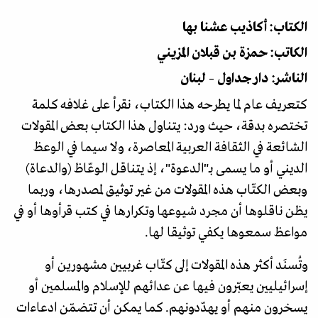
الكتاب: أكاذيب عشنا بها
الكاتب: حمزة بن قبلان المزيني
الناشر: دار جداول – لبنان
كتعريف عام لما يطرحه هذا الكتاب، نقرأ على غلافه كلمة
تختصره بدقة، حيث ورد: يتناول هذا الكتاب بعض المقولات
الشائعة في الثقافة العربية المعاصرة، ولا سيما في الوعظ
الديني أو ما يسمى بـ"الدعوة"، إذ يتناقل الوعّاظ (والدعاة)
وبعض الكتّاب هذه المقولات من غير توثيق لمصدرها، وربما
يظن ناقلوها أن مجرد شيوعها وتكرارها في كتب قرأوها أو في
مواعظ سمعوها يكفي توثيقا لها.
وتُسنَد أكثر هذه المقولات إلى كتّاب غربيين مشهورين أو
إسرائيليين يعبّرون فيها عن عدائهم للإسلام والمسلمين أو
يسخرون منهم أو يهدّدونهم. كما يمكن أن تتضمّن ادعاءات