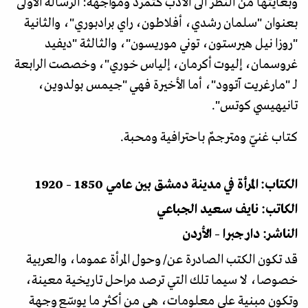
وبغايتها من النظر الى الأدب كتمرد ومواجهة: الرسالة الأولى
بعنوان "سلمان رشدي، أفلاطون، راي برادبوري"، والثانية
"روزا نيل هيرستون، توني موريسون"، والثالثة "ديفيد
غروسمان، إليوت أكرمان، إلياس خوري"، وخصصت الرابعة
لـ "مارغريت آتوود"، أما الأخيرة فهي "جيمس بولدوين،
تانيهيسي كوتس".
كتاب غنيّ ومترجمٌ باحترافية ومحبة.
الكتاب: المرأة في مدينة دمشق بين عامي 1850 – 1920
الكاتب: نايف سعيد الجباعي
الناشر: دار جبرا – الأردن
قد تكون الكتب الصادرة عن/ وحول المرأة عموما، والعربية
خصوصا، لا سيما تلك التي ترصد مراحل تاريخية معينة،
وتكون مبنية على معلومات، هي من أكثر ما يوسّع وجهة