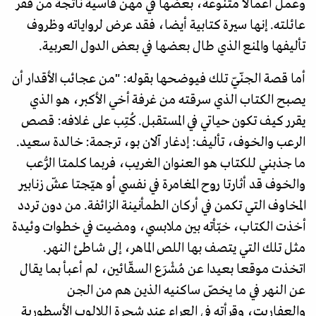
وعمل أعمالا متنوعة، بعضها في مهن قاسية ناتجة من فقر
عائلته. إنها سيرة كتابية أيضا، فقد عرض لرواياته وظروف
تأليفها والمنع الذي طال بعضها في بعض الدول العربية.
أما قصة الجنّيّ تلك فيوضحها بقوله: "من عجائب الأقدار أن
يصبح الكتاب الذي سرقته من غرفة أخي الأكبر، هو الذي
يقرر كيف تكون حياتي في المستقبل. كُتِب على غلافه: قصص
الرعب والخوف، تأليف: إدغار آلان بو، ترجمة: خالدة سعيد.
ما جذبني للكتاب هو العنوان الغريب، فربما كلمتا الرُّعب
والخوف قد أثارتا روح المغامرة في نفسي أو هيّجتا عشّ زنابير
المخاوف التي تكمن في أركان الطمأنينة الزائفة. من دون تردد
أخذت الكتاب، خبّأته بين ملابسي، ومضيت في خطوات وئيدة
مثل تلك التي يتصف بها اللص الماهر، إلى شاطئ النهر.
اتخذت موقعا بعيدا عن مُشْرَع السقّائين، لم أعبأ بما يقال
عن النهر في ما يخصّ ساكنيه الذين هم من الجن
والعفاريت، وقرأته في العراء عند شجرة اللالوب الأسطورية