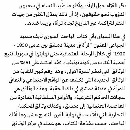
نظر القرّاء حول المرأة، وأكثر ما يفيد النساء في سعيهن
الدؤوب نحو حقوقهن، إذ أن ذلك يعدّل الكثير من جهات
النظر المتراكمة عبر التاريخ تجاه المرأة، وربما ضدها.
في هذا السياق يأتي كتاب الباحث السوري نايف سعيد
الجباعي المعنون "المرأة في مدينة دمشق بين عامي 1850 –
1920" أي خلال المرحلة العثمانية حتى نهايتها في سوريا. تنبع
أهمية الكتاب من كونه توثيقيا، فقد استند على 90% من
الوثائق التي تنشر للمرة الاولى، وهذا رقم كبير للغاية من
الوثائق الجديدة التي تكشف عن الواقع الاجتماعي والثقافي
للمرأة في مدينة دمشق في تلك الحقبة. وهذه الوثائق هي
سجلات المحاكم الشرعية، والأوامر السلطانية الصادرة من
العاصمة العثمانية إلى دمشق، وكذلك وثائق المحكمة
التجارية التي تأسّست في نهاية القرن التاسع عشر. وما أفاد
الباحث، حسب مقدّمة الكتاب، هو عمله في مركز الوثائق