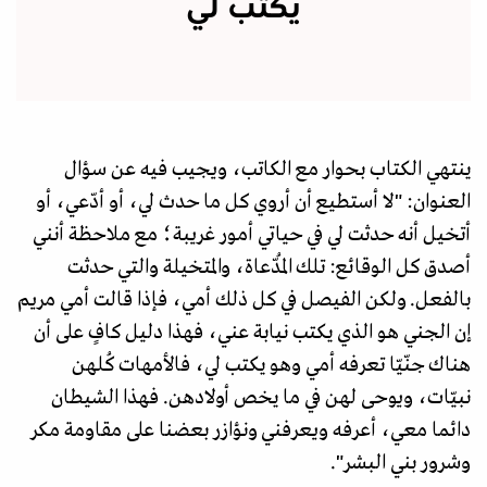
يكتب لي
ينتهي الكتاب بحوار مع الكاتب، ويجيب فيه عن سؤال
العنوان: "لا أستطيع أن أروي كل ما حدث لي، أو أدّعي، أو
أتخيل أنه حدثت لي في حياتي أمور غريبة؛ مع ملاحظة أنني
أصدق كل الوقائع: تلك المُدّعاة، والمتخيلة والتي حدثت
بالفعل. ولكن الفيصل في كل ذلك أمي، فإذا قالت أمي مريم
إن الجني هو الذي يكتب نيابة عني، فهذا دليل كافٍ على أن
هناك جنّيّا تعرفه أمي وهو يكتب لي، فالأمهات كُلهن
نبيّات، ويوحى لهن في ما يخص أولادهن. فهذا الشيطان
دائما معي، أعرفه ويعرفني ونؤازر بعضنا على مقاومة مكر
وشرور بني البشر".