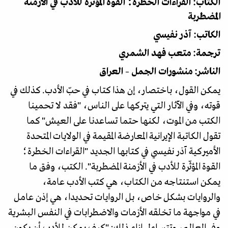
الكتاب: القراءات الخطرة؛ القوة المؤثّرة للأدب في الأزمنة
المضطربة
الكاتب: آذر نفيسي
ترجمة: متعب فهد الشمري
الناشر: منشورات الجمل – العراق
يمكن القول، باختصار، إن هذا كتاب في حبّ الأدب. كذلك في
قوته، وفي الآثار التي يتركها على الناس، "فقد لا تحمينا
الكتب من الموت، لكنها حتما تساعدنا على العيش" كما
تقول الكاتبة الإيرانية المعارضة المقيمة في الولايات المتحدة
الأميركية آذر نفيسي في كتابها الجديد "القراءات الخطرة؛
القوة المؤثّرة للأدب في الأزمنة المضطربة". الكتب، وفق ما
يمكن استنتاجه من الكتاب، هي كتب الأدب عامة،
والروايات بشكل خاص، بل الروايات تحديدا، هي إذن عامل
في مواجهة ما تخلقه الأزمات والاضطرابات في النفس البشرية
وفي العالم، وتتساءل إزاء ذلك: "كيف يمكن للأدب أن يكون