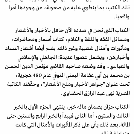
تلك الكتب، بما ينطوي عليه من صعوبة، من وجودها أمرا
واقعيا.
الكتاب الذي نحن في صدده الآن حافل بالأخبار والأشعار
ومسائل الفقه واللغة والكلام، كتاب أسمار ومحاضرات،
ومأثورات وأمثال شعبية وغير ذلك. يضم أيضا أشعار النساء
وأخبارهن، ويشمل عصورا عديدة: الجاهلي والإسلامي
والعباسي.. وقد وضعه صاحبه القاضي مؤتمن الدين الحسن
بن محمد بن أبي عقامة اليمني المتوفي عام 480 هجرية،
تحت عنوان "جواهر الأخبار وملح الأشعار"، وحقّقته الكاتبة
المصرية نهى عبد الرازق الحفناوي.
الكتاب جزآن يضمان مائة خبر، ينتهي الجزء الأول بالخبر
الثالث والستين، أما الثاني فيبدأ بالخبر الرابع والستين حتى
المائة. بعد ذلك يأتي على ذكر المأثورات والأمثال التي كانت
متداولة آنذاك.