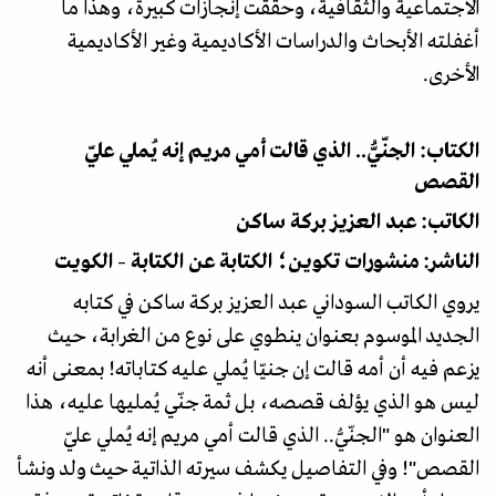
الاجتماعية والثقافية، وحقّقت إنجازات كبيرة، وهذا ما
أغفلته الأبحاث والدراسات الأكاديمية وغير الأكاديمية
الأخرى.
الكتاب: الجنّيُّ.. الذي قالت أمي مريم إنه يُملي عليّ
القصص
الكاتب: عبد العزيز بركة ساكن
الناشر: منشورات تكوين؛ الكتابة عن الكتابة – الكويت
يروي الكاتب السوداني عبد العزيز بركة ساكن في كتابه
الجديد الموسوم بعنوان ينطوي على نوع من الغرابة، حيث
يزعم فيه أن أمه قالت إن جنيّا يُملي عليه كتاباته! بمعنى أنه
ليس هو الذي يؤلف قصصه، بل ثمة جنّي يُمليها عليه، هذا
العنوان هو "الجنّيُّ.. الذي قالت أمي مريم إنه يُملي عليّ
القصص"! وفي التفاصيل يكشف سيرته الذاتية حيث ولد ونشأ