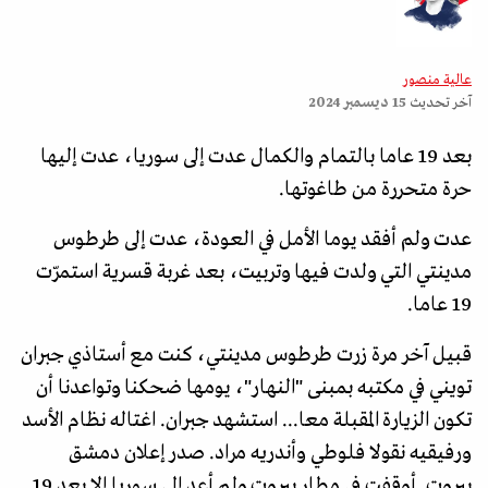
عالية منصور
آخر تحديث
15 ديسمبر 2024
بعد 19 عاما بالتمام والكمال عدت إلى سوريا، عدت إليها
حرة متحررة من طاغوتها.
عدت ولم أفقد يوما الأمل في العودة، عدت إلى طرطوس
مدينتي التي ولدت فيها وتربيت، بعد غربة قسرية استمرّت
19 عاما.
قبيل آخر مرة زرت طرطوس مدينتي، كنت مع أستاذي جبران
تويني في مكتبه بمبنى "النهار"، يومها ضحكنا وتواعدنا أن
تكون الزيارة المقبلة معا... استشهد جبران. اغتاله نظام الأسد
ورفيقيه نقولا فلوطي وأندريه مراد. صدر إعلان دمشق
بيروت. أوقفت في مطار بيروت ولم أعد إلى سوريا إلا بعد 19