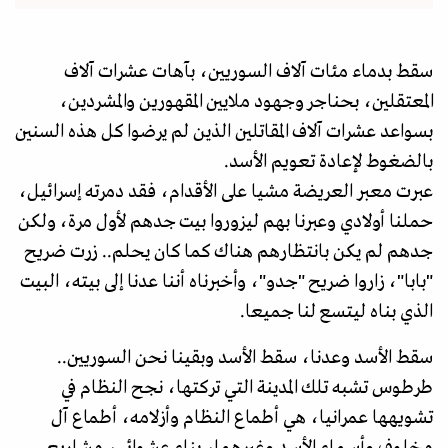
سقط بدماء مئات آلاف السوريين، بآهات عشرات آلاف
المعتقلين، بحناجر وجهود ملايين المقهورين والمشردين،
بسواعد عشرات آلاف المقاتلين الذين لم يرضوا كل هذه السنين
بالضغوط لإعادة تعويم الأسد.
عبرت معبر العريضة مشيا على الأقدام، فقد دمرته إسرائيل،
حملنا أولادي وعبرنا بهم ليزوروا بيت جدهم لأول مرة، ولكن
جدهم لم يكن بانتظارهم هناك كما كان يحلم.. زرت ضريح
"بابا"، زاروا ضريح "جدو"، وأخبرناه أننا عدنا إلى بيته، البيت
الذي بناه ليتسع لنا جميعا.
سقط الأسد وعدنا، سقط الأسد وبقينا نحن السوريين..
طرطوس تشبه تلك المدينة التي تركتها، نجح النظام في
تشويهها عمرانيا، هي أطماع النظام وأزلامه، أطماع آل
مخلوف وأسماء الأسد وغيرهما، بناء عشوائي، مشاريع