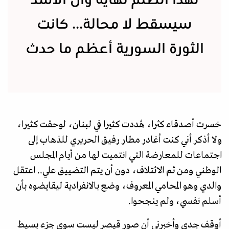
لهذا الظلم نهاية وأن الأسد
سيسقط لا محالة... كانت
الثورة السورية أعظم ما حدث
خسرت أصدقاء كثرا، هُددت كثيرا في لبنان، لوحقت كثيرا،
ولا أذكر أني كنت أغادر مطار رفيق الحريري للذهاب إلى
اجتماعات للمعارضة التي انتميت لها من أيام المجلس
الوطني ومن ثم الائتلاف، دون أن يتم التضييق علي.. اعتقل
والدي وهو المحامي المعروف، وضع بالانفرادية ليقايضوه بأن
أسلم نفسي، ولم ينجحوا.
أوقف جدي وأخبرني أن صور قيصر ليست سوى جزء بسيط