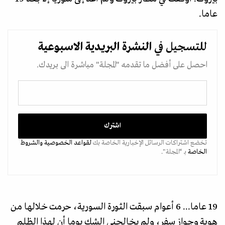
عاما.
للتسجيل في
النشرة البريدية
الاسبوعية
احصل على أفضل ما تقدمه "المجلة" مباشرة الى بريدك.
تخضع اشتراكات الرسائل الإخبارية الخاصة بك
لقواعد الخصوصية
والشروط
الخاصة
بـ “المجلة".
19 عاما... 6 أعوام سبقت الثورة السورية، حرمت خلالها من
هوية وجواز سفر، ولم يخالجني الشك يوما أن لهذا الظلم