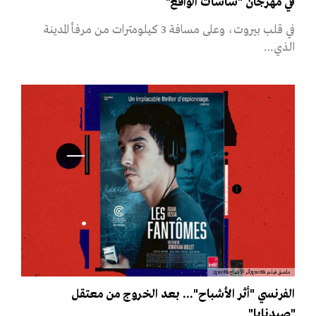
في مهرجان "شاشات الواقع"
في قلب بيروت، وعلى مسافة 3 كيلومترات من مرفأ المدينة
الذي…
ملصق فيلم &quot;أثر الأشباح&quot;.
الفرنسي "أثر الأشباح"... بعد الخروج من معتقل
"صيدنايا"