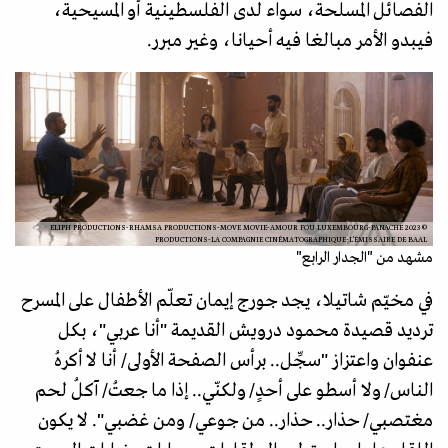
الفصائل المسلحة، سواء لدى الفلسطينية أو المسيحية،
فيبدو الأمر مبالغا فيه أحيانا، وغير مبرر.
© 2023 ELIPH PRODUCTIONS-RHAMSA PRODUCTIONS-MOVE MOVIE-AMOUR FOU LUXEMBOURG-PANACHE
PRODUCTIONS-LA COMPAGNIE CINÉMATOGRAPHIQUE-L’ÉMISSAIRE DE BAAL
مشهد من "الجدار الرابع"
في مخيّم شاتيلا، يجد جورج إيمان تعلّم الأطفال على المسرح
ترديد قصيدة محمود درويش القديمة "أنا عربي"، بكل
عنفوان واعتزاز "سجِّل.. برأس الصفحة الأولى/ أنا لا أكرهُ
الناس/ ولا أسطو على أحدٍ/ ولكنّي.. إذا ما جعتُ/ آكلُ لحم
مغتصبي/ حذار.. حذار.. من جوعي/ ومن غضبي". لا يكون