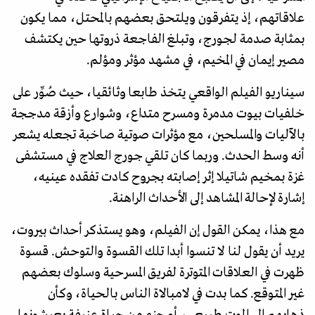
علاقاتهم، إذ يتفرقون ويلتحق بعضهم بالمحتل، مما يكون
بمثابة صدمة لجورج، وتبلغ الفاجعة ذروتها حين يكتشف
مصير إيمان في المخيم، في مشهد مؤثر ومؤلم.
سيناريو الفيلم الواقعي يتخذ طابعا وثائقيا، حيث صُوِّر على
خلفيات بيوت مدمرة ومسرح متداع، وشوارع وأزقة مدججة
بالآليات والمسلحين، مع مؤثرات صوتية صاخبة تجعله يشعر
أنه وسط الحدث. وربما كان تلقي جورج العلاج في مستشفى
غزة بمخيم شاتيلا إثر إصابته بجروح كادت تفقده عينيه،
إشارة لإحالة المشاهد إلى الأحداث الراهنة.
مع هذا، يمكن القول إن الفيلم، وهو يستذكر أحداث بيروت،
يريد أن يقول لنا لا تنسوا أبدا تلك القسوة والتوحش. قسوة
ظهرت في العلاقات المتوترة لفريق المسرحية وسلوك بعضهم
غير المتوقع. كما بدت في لامبالاة الناس بالحياة، وكأن
ذهابهم إلى الموت طبيعي، أو جزء من حياة عنيفة يعيشونها