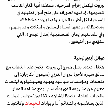
بيروت ليكمل إخراج المسرحية، معتقدا أنها المكان المناسب
لتقديمها، إذ تقوم تصوراته على منح أدوار تمثيلية في
المسرحية لكل أطراف الحرب. ولهذا يزوده مخططاته
وملاحظاته، ومعها أسماء الممثلين والممثلات وعناوينهم،
وفي مقدمتهم إيمان الفلسطينية (منال عيسى)، التي
ستؤدي دور أنتيغون.
عوائق أيديولوجية
هكذا، عندما يصل جورج إلى بيروت، يكون عليه الذهاب مع
سائق سيارة الأجرة مروان الدرزي (سيمون أبكاريان) إلى
منظمات ومؤسسات سياسية ودينية وميليشياوية ليتحدث
معهم عن مشروعه الذي بدأه سام. ومع مشاهد الدمار
والخراب العامة، يلاحظ المشاهد حدّة لهجة حرّاس البوابات
الذين يستقبلونه بالشتائم أمام بوابات
المخيمات
وكانتونات