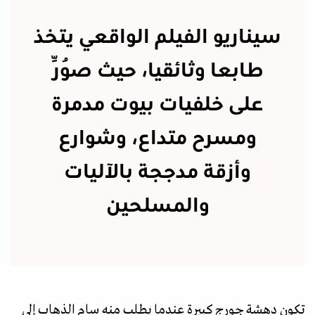
سيناريو الفيلم الواقعي يتخذ
طابعا وثائقيا، حيث صُوِّر
على خلفيات بيوت مدمرة
ومسرح متداع، وشوارع
وأزقة مدججة بالآليات
والمسلحين
تكون دهشة جورج كبيرة عندما يطلب منه سام الذهاب إلى