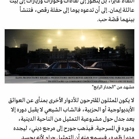
اللقاء عابرا، بل يتطور إلى لقاءات وحوارات وزيارات إلى بيت
عائلة إيمان. إلى أن تدعوه يوما إلى حفلة رقص، فتنشأ
بينهما قصّة حب.
© 2023 ELIPH PRODUCTIONS-RHAMSA PRODUCTIONS-MOVE MOVIE-AMOUR FOU LUXEMBOURG-PANACHE
PRODUCTIONS-LA COMPAGNIE CINÉMATOGRAPHIQUE-L’ÉMISSAIRE DE BAAL
مشهد من "الجدار الرابع"
لا يكون الممثلون المقترحون للأدوار الأخرى بمنأى عن العوائق
الأيديولوجية أو الحزبية، فالشاب الشيعي لا يقبل دوره إلا
بعد جدل حول مشروعية التمثيل من الناحية الدينية،
ودوره في المسرحية. فيذهب جورح إلى مرجع ديني، ليجده
مديرا ظهره، فيسمع منه أن التمثيل حرام لأنه يجسد