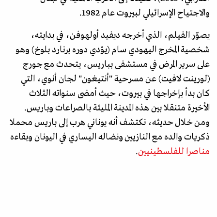
والاجتياح الإسرائيلي لبيروت عام 1982.
يصوّر الفيلم، الذي أخرجه ديفيد أولهوفن، في بدايته،
شخصية المخرج اليهودي سام (يؤدي دوره برنارد بلوخ) وهو
على سرير المرض في مستشفى بباريس، يتحدث مع جورج
(لورينت لافيت) عن مسرحية "أنتيغون" لجان أنوي، التي
كان بدأ بإخراجها في بيروت، حيث أمضى سنواته الثلاث
الأخيرة متنقلا بين هذه المدينة المليئة بالصراعات وباريس.
ومن خلال حديثه، نكتشف أنه يوناني هرب إلى باريس محملا
ذكريات والده مع النازيين ونضاله اليساري في اليونان وبقاءه
مناصرا للفلسطينيين
.