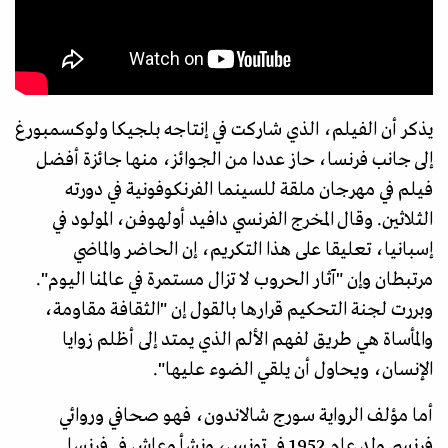
يذكر أن الفيلم، الذي شاركت في إنتاجه بلجيكا ولوكسمبورغ
إلى جانب فرنسا، حاز عددا من الجوائز، منها جائزة أفضل
فيلم في مهرجان ملقة للسينما الفرنكوفونية في دورته
الثلاثين. وقال المخرج الفرنسي دافيد أولهوفن، المولود في
إسبانيا، تعليقا على هذا التكريم، إن الحاضر والماضي
مرتبطان وإن "آثار الحروب لا تزال مستمرة في عالمنا اليوم".
وبررت لجنة التحكيم قرارها بالقول إن "الثقافة مقاومة،
والمأساة هي طريق لفهم الألم الذي يمتد إلى أظلم زوايا
الإنسان، ويحاول أن يلقي الضوء عليها".
أما مؤلف الرواية سورج شالاندون، فهو صحافي وروائي
فرنسي ولد عام 1952 في تونس، ونشأ وعاش في فرنسا.