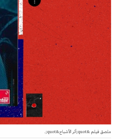
ملصق فيلم &quot;أثر الأشباح&quot;.