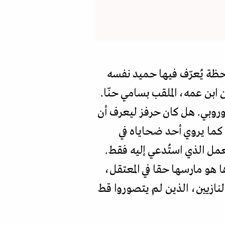
حظة يُعرّف فيها حميد نفسه
ابن عمه، الملقب بسامي حنّا.
أوروبي. هل كان حرفز ليعرف أن
كما يروي أحد ضحاياه في
عمل الذي استُدعي إليه فقط.
 هو مارسها حقا في المعتقل،
نازيين، الذين لم يتصوروا قط