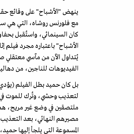
ينهض "الأشباح" على وقائع حقيق
مع فلورنس روشاه، التي هي سينم
كان السينمائي، واستُقبل بحفاو
الأشباح" باعتباره مجرد فيلم إث
يُتداول الآن من مآسي معتقلي 
الفيديوهات للناجين، من دهاليز
بل كان حميد بطل الفيلم (يؤدي 
لتعذيب وحشي، وتُرك للموت في 
ملتصقين في وضع غير مريح، هم 
مصيرهم النهائي، بعد التعذيب ال
المسموعة التي يلجأ إليها حميد، 