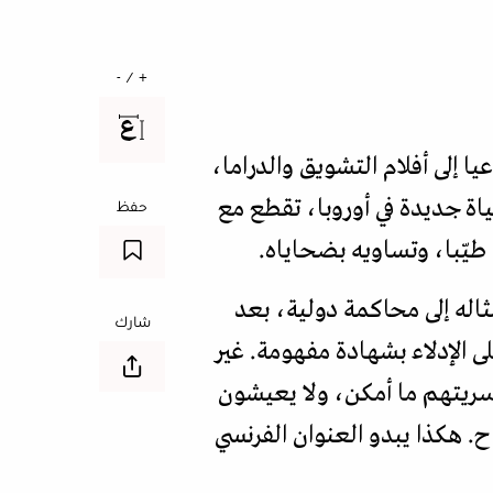
+ / -
لأشباح"، أو "الأشباح" حسب عنوانه الفرنسي الأصلي Les Fantômes، نوعيا إلى أفلام التشويق والدراما،
ة جديدة في أوروبا، تقطع مع
حفظ
طيّبا، وتساويه بضحاياه.
ثاله إلى محاكمة دولية، بعد
شارك
ى الإدلاء بشهادة مفهومة. غير
 سريتهم ما أمكن، ولا يعيشون
ح. هكذا يبدو العنوان الفرنسي