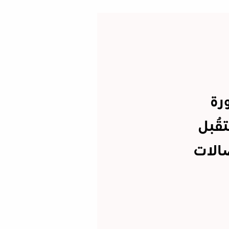
رة
ُقبل
الات