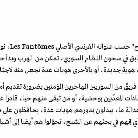
ينتمي "أثر ا
بق في سجون النظام السوري، تمكن من الهرب وبدأ حيا
هوية جديدة، أو بالأحرى هويات عدة تجعل منه لاجئا 
فريقٌ من السوريين المهاجرين المؤمنين بضرورة تقديم أم
ادات المعذّبين بوحشية، أو من تبقى منهم حيا، قادرا عل
لى عدالة ما، يبدلون بدورهم هويات عدة، يحافظون على
أي إنهم في بحثهم عن الشبح، تحوّلوا هم أيضا إلى أشبا