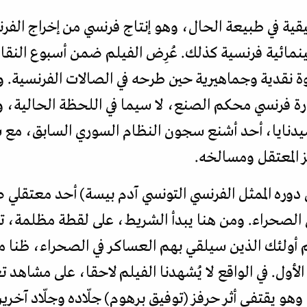
ية في طبيعة الحال، وهو إنتاج فرنسي من إخراج الفرن
ائية فرنسية كذلك. عُرِض الفيلم ضمن أسبوع النقاد 
ة نقدية وجماهيرية حين طرحه في الصالات الفرنسية. و
ارة فرنسي محكم الصنع، لا سيما في اللحظة الحالية، وم
صيدنايا، أحد أشنع سجون النظام السوري السابق، مع
 المعتقل ومسالخه.
دوره الممثل الفرنسي التونسي آدم بيسة) أحد معتقلي 
الصحراء. ومن هنا يبدأ الشريط، على لقطة مظلمة، ت
أولئك الذين سيلقي بهم العساكر في الصحراء، ظنا من
أول. في الواقع لا يُشهدنا الفيلم لاحقا، على مشاهد 
وهو يقتفي أثر حرفز (توفيق برهوم) جلّاده وجلّاد آخرين