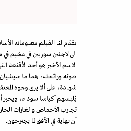
يقدّم لنا الفيلم معلوماته الأ
الى لاجئين سوريين في مخيم في م
الاسم الأخير هو أحد الأقنعة ال
صوته ورائحته، هما ما سيشيان 
شهادة، على ألا يرى وجوه المعتق
يُلبسهم أكياسا سوداء، ويخبر أ
تجارب الأحماض والغازات الحارق
أن نهاية في الأفق لما يجترحون.