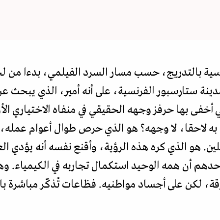
ساسية بالتدريج، حسب مسار السرد الفيلمي، بدءا من ل
دينة ستارسبور الفرنسية، على أنه أمير، الذي يبحث عن 
تي أخفى بها حرفز وجهه الحقيقي في منفاه الاختياري ال
به لاحقا، لا وجهه؟ هو الذي حرص طوال أعوام عمله، 
لين. هو الذي كره هذه الرؤية، وأقنع نفسه أنه يؤدي ال
حدهم أن همه الوحيد استكمال تجاربه في الكيمياء. وها
ة، لكن على أجساد مواطنيه. فظاعات تُذكّر مباشرة بال