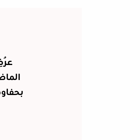
عُرِ
الماض
بحفاوة