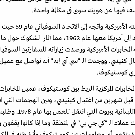
 فيها عن هويته سوى في مكالمة واحدة.
وكان أوزوالد قد تخ
امرأة سوفياتية تدعى مارينا وعاد إلى أمريكا معها عام 62
لمخابرات الأميركية ورصدت زياراته للسفارتين السوفي
 اغتيال كنيدي. ووجدت الـ "سي آي إيه" أنه تواصل مع عم
يري كوستيكوف.
لمخابرات المركزية الربط بين كوستيكوف، عميل المخابرا
قبل شهرين من اغتيال كينيدي، وبين الهجمات التي اس
والسفارات الغربية في ال
ات عملاء الـ "كي جي بي" في المنطقة وما إذا كانوا يقف
رة بتقصي أي معلومات عن كوستيكوف وأنشطته في المكس