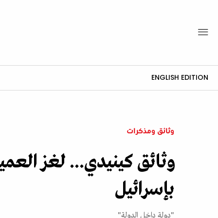
ENGLISH EDITION
وثائق ومذكرات
وثائق كينيدي... لغز العمي
بإسرائيل
"دولة داخل الدولة"