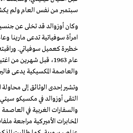
سبتمبر من نفس العام ولم يكشف
خطيرة كعميل سوفياتي. وراقبته ا
عام 1963، قبل شهرين من
والعاصمة المكسيكية يدعى فال
وتشير إحدى الوثائق إلى محاولة ا
التقى أوزوالد في مكسيكو سيتي 
المخابرات الأميركية مراجعة ملف
عناصر سورية. كما طالبت المذك