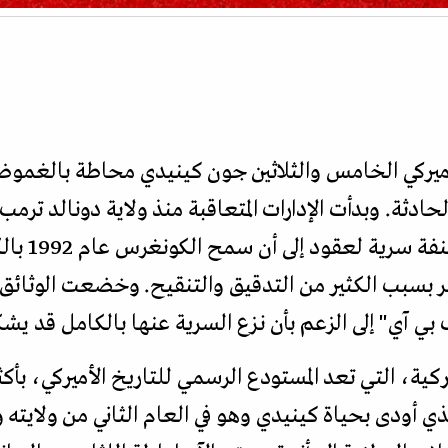
لأميركي الخامس والثلاثين جون كينيدي محاطة بالغموض 
 من 62 عاما على الحادثة. وبدأت الإدارات المتعاقبة منذ ولاية دونا
خر بسبب الكثير من التدقيق والتنقيح. وخضعت الوث
بي آي" إلى الزعم بأن نزع السرية عنها بالكامل قد يشك
ي أودى بحياة كينيدي وهو في العام الثاني من ولايته