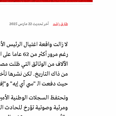
طارق راشد
آخر تحديث
22 مارس 2025
لا زالت واقعة اغتيال الرئيس ا
رغم مرور أكثر
من ذاك التاريخ. لكن نشرها تأ
حيث دفعت الـ "سي آي إيه" و"إف 
ومرئية وصوتية تؤرخ للحادث الذ