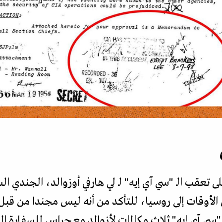
لى تعقب الـ "سي آي إيه" لـ لي هارفي أوزوالد، الجندي ا
الأوقات إلى روسيا، للتأكد من أنه ليس مجندا من قبل 
"سي آي إيه" ثلاث مكالمات لأزوالد مع حراس للسفارة ا