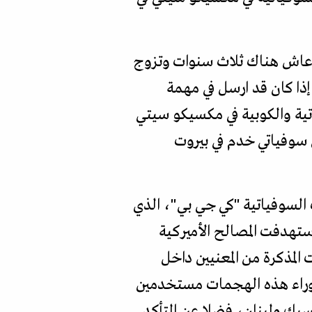
لى عن جنسيته الأميركية واتجه إلى الاتحاد السوفياتي عام 59 حيث عاش هناك ثلاث سنوات وتزوج
19، مما أثار الشكوك حول ما إذا كان قد ارسل في مهمة
اتية والكوبية في مكسيكو سيتي
يل سوفياتي خدم في بيروت
ت السوفياتية "كي جي بي"، الذي
تهدفت المصالح الأميركية
عاصمة اللبنانية بيروت التي انتقل للعمل بها عام 1978. وطلبت المذكرة من المعنيين داخل
ون وراء هذه الهجمات مستخدمين
يك ولبنان، فضلا عن التأكد