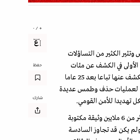
+ / -
وتثير الكثير من التساؤلات
لد ترمب الأولى في الكشف عن مئات
حفظ
الآلاف من الوثائق التي ظلت مصنفة سرية لعقود إلى أن سمح الكونغرس عام 1992 بالكشف عنها تباعا بعد 25 عاما
ائق لعمليات حذف وطمس عديدة
شارك
ل تهديدا للأمن القومي.
وتحتفظ السجلات الوطنية الأميركية، التي تعد المستودع الرسمي للتاريخ الأميركي، بأكثر من 6 ملايين وثيقة مكتوبة
 ولم يكن قد تجاوز السادسة