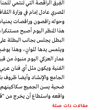
الفِرق الراقصة التي تنتمي للم
وحوله راقصون وراقصات يمنيات 
هذا المنظر اليوم أصبح مستنكرا
البطل يجلس بجانب البطلة على 
ويلمس يدها لثوانٍ، وهذا يوضح 
عمار العزكي اليوم منبوذ من قب
الفنية ويكون مثل أي فنان عرب
الجامع والإنشاد وأيضا ظروف ب
ضحية يسن الجميع سكاكينهم للا
واقعه واستطاع أن يخرج من "قضا
مقالات ذات صلة