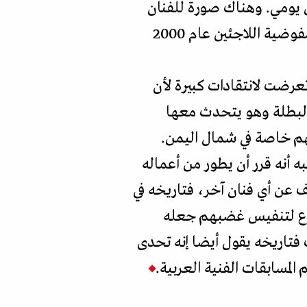
ل يومي. وهناك صورة للفنان
المصري عادل إمام في وزارة الثقافة عندما قام بزيارة لصنعاء كسفير للنوايا الحسنة في مفوضية اللاجئين عام 2000
عرضت لانتقادات كبيرة لأن
البطلة وهو يتحدث معها
يهم خاصة في شمال اليمن.
أنه قرر أن يطور من أعماله
 عن أي فنان آخر، فتاريخه في
ضوع لتنفيس غضبهم جعله
تاريخه يقول أيضا إنه تحدى
لمسابقات الفنية العربية.