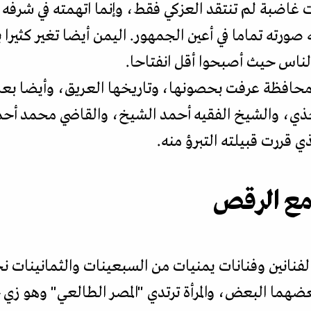
ضبة لم تنتقد العزكي فقط، وإنما اتهمته في شرفه وأخ
ورته تماما في أعين الجمهور. اليمن أيضا تغير كثير
الناس حيث أصبحوا أقل انفتاحا.
حافظة عرفت بحصونها، وتاريخها العريق، وأيضا بعلما
شاحذي، والشيخ الفقيه أحمد الشيخ، والقاضي محمد أح
ذي قررت قبيلته التبرؤ منه.
 مع الرقص
نانين وفنانات يمنيات من السبعينات والثمانينات نجد 
هما البعض، والمرأة ترتدي "المصر الطالعي" وهو ز