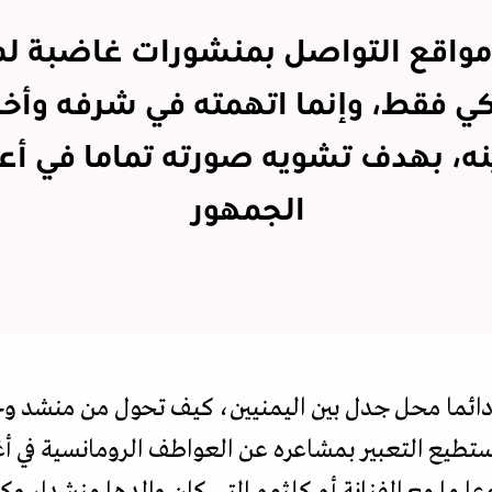
اقع التواصل بمنشورات غاضبة لم 
ي فقط، وإنما اتهمته في شرفه وأخل
نه، بهدف تشويه صورته تماما في أع
الجمهور
ت دائما محل جدل بين اليمنيين، كيف تحول من منشد وح
يستطيع التعبير بمشاعره عن العواطف الرومانسية في أغ
عا ما مع الفنانة أم كلثوم التي كان والدها منشدا، وكان