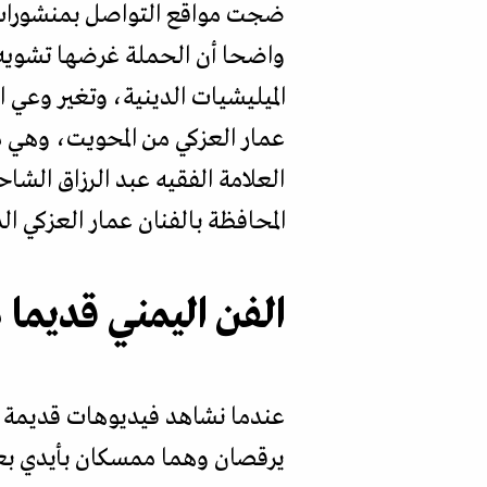
ضجت مواقع التواصل بمنشورات غا
واضحا أن الحملة غرضها تشويه ص
الميليشيات الدينية، وتغير وعي 
عمار العزكي من المحويت، وهي م
العلامة الفقيه عبد الرزاق ال
المحافظة بالفنان عمار العزكي ال
الفن اليمني قديما
عندما نشاهد فيديوهات قديمة لف
يرقصان وهما ممسكان بأيدي بعض