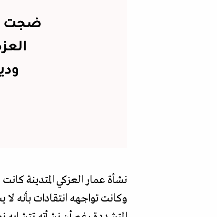
ضجت مو
العزك
ودي
نشأة عمار العزكي المتدينة كان
وكانت تواجهه انتقادات بأنه لا 
المتشددة رغم أن نشأته تتشابه نو