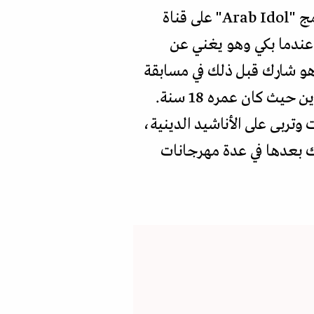
فلنعد قليلا لتاريخ عمار العزكي. عُرف العزكي على المستوى العربي في عام 2017 من برنامج "Arab Idol" على قناة
ه عندما بكي وهو يغني عن
 هو شارك قبل ذلك في مسابقة
"منشد الشارقة" لعام 2006 وفاز بلقب "منشد الشارقة"، وكان يعتبر من أصغر المنشدين حيث كان عمره 18 سنة.
عدة مقابلات صحافية أنه كان يحفظ القرآن منذ كان عمره 4 سنوات وتربى على الأناشيد الدينية،
رك بعدها في عدة مهرجانات