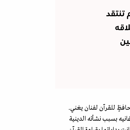
تنتقد
اقه
ين
افظٍ للقرآن لفنان يغني.
انيه بسبب نشأته الدينية
ت بداياتها بقراءة القرآن.