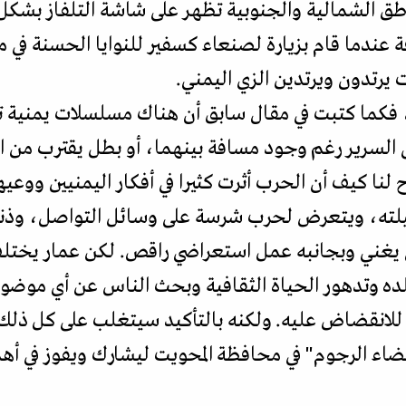
ناطق الشمالية والجنوبية تظهر على شاشة التلفاز بشك
يرتدون ويرتدين الزي اليمني.
، فكما كتبت في مقال سابق أن هناك مسلسلات يمنية ت
السرير رغم وجود مسافة بينهما، أو بطل يقترب من 
لنا كيف أن الحرب أثرت كثيرا في أفكار اليمنيين ووع
يلته، ويتعرض لحرب شرسة على وسائل التواصل، وذنبه 
ي يغني وبجانبه عمل استعراضي راقص. لكن عمار يختلف
لده وتدهور الحياة الثقافية وبحث الناس عن أي مو
نقضاض عليه. ولكنه بالتأكيد سيتغلب على كل ذلك ف
ء الرجوم" في محافظة المحويت ليشارك ويفوز في أهم ا