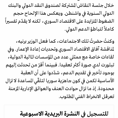
خلال جلسة النقاش المشتركة لصندوق النقد الدولي والبنك
الدولي السنوية في واشنطن. ويعكس هذا الإلحاح حجم
الضغوط المتزايدة على الاقتصاد السوري، لكنه لا يقدّم تفسيراً
كاملاً لتباطؤ الدعم الدولي.
وكنتُ حضرتُ تلك الاجتماعات، كما فعل الوزير برنيه،
لمناقشة آفاق الاقتصاد السوري وتحديات إعادة الإعمار. وفي
لقاءات خاصة مع ممثلي عدد من المؤسسات المالية الدولية،
تبلورت لدي صورة أكثر تعقيدا. فبينما أقرّ من تحدثت إليهم
بوجود تأخير في تقديم الدعم، شدّدوا على أن العقبة
الأساسية تكمن في كون جاهزية سوريا لتلقّي المساعدة لا تزال
محدودة. إذ ما تزال حوادث العنف والعوائق الإدارية المزمنة
تعرقل الانخراط الفني المطلوب.
للتسجيل في
النشرة البريدية
الاسبوعية