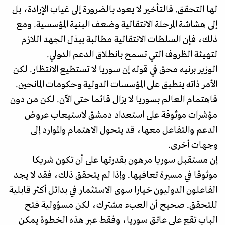
لها التحقق. فالتأخير لا يعود بالضرورة إلى غياب الإرادة، بل
إلى هشاشة المرحلة الانتقالية وضعف البنية المؤسسية. ومع
ذلك، فإن السلطات الانتقالية مطالبة ببذل الجهد اللازم
لتهيئة الظروف التي تسمح بانطلاق الدعم الدولي.
الوزير برنيه محق في قوله إن سوريا لا تستطيع الانتظار. لكن
الأمر ذاته ينطبق على المؤسسات الدولية وحكومات المانحين.
فاهتمام العالم بسوريا لا يزال قائما حتى الآن. لكن من دون
مؤشرات موثوقة على استعداد دمشق لاستيعاب عروض
الدعم والتفاعل معها، قد يتحول الاهتمام والموارد إلى
وجهات أخرى.
إن مستقبل سوريا مرهون بقدرتها على أن تكون شريكا
موثوقا في مسيرة تعافيها. وإذا لم يتحقق ذلك، فقد لا يجد
الفاعلون الدوليون خيارا سوى الاستثمار في بدائل أكثر قابلية
للتحقق. صحيح أن العبء مشترك، لكن مسؤولية فتح
الباب تقع على عاتق سوريا، وفقط عبر هذه الخطوة يمكن