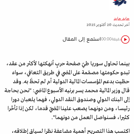
حايد حايد
آخر تحديث
20 أكتوبر 2025
استمع إلى المقال
دقيقة
00:00
بينما تحاول سوريا طيّ صفحة حربٍ أنهكتها لأكثر من عقد،
تبدو حكومتها مصمّمة على المضي في طريق التعافي، سواء
حظيت بدعم المؤسسات المالية الدولية أم لم تحظَ به. وقد
قال وزير المالية محمد يسر برنيه الأسبوع الماضي: "نحن بحاجة
إلى البنك الدولي وصندوق النقد الدولي، فهما يلعبان دورا
رئيسا، ومن دونهما يصعب علينا المضيّ قدما، لكن إذا تأخّرا
كثيرا، فسنواصل العمل من دونهما".
اكتسب هذا التصريح أهمية مضاعفة نظرا لسياق إطلاقه،