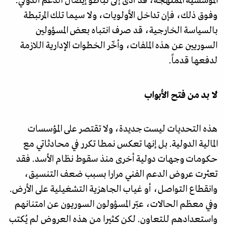
المؤسسية الممنهجة، قد أدى إلى تباطؤ إيصال الدعم الدولي.
وفوق ذلك، فإن تداخل الأولويات، ولا سيما تلك المرتبطة
بالسياسة الخارجية، قد صرف انتباه بعض المسؤولين
السوريين عن هذه الملفات، وأخّر الخطوات الإدارية اللازمة
لدفعها قدماً.
لا بد من فتح الأبواب
هذه التحديات ليست جديدة، ولا تقتصر على المؤسسات
المالية الدولية. بل إنها تعكس نمطا تكرر في محادثاتي مع
حكومات وجهات دولية أخرى منذ سقوط نظام الأسد. فقد
تعثرت عروض الدعم الفني مرارا بسبب ضعف التنسيق،
وانقطاع التواصل، أو غياب الجاهزية التشغيلية على الأرض.
وفي معظم الحالات، عبّر المسؤولون السوريون عن امتنانهم
واستعدادهم للتعاون. لكن كثيرا من هذه العروض لم يُكتب