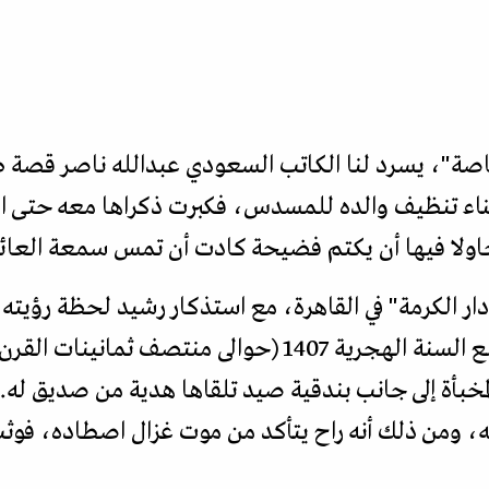
صاصة"، يسرد لنا الكاتب السعودي عبدالله ناصر قصة 
ناء تنظيف والده للمسدس، فكبرت ذكراها معه حتى 
ولا فيها أن يكتم فضيحة كادت أن تمس سمعة العائل
"دار الكرمة" في القاهرة، مع استذكار رشيد لحظة رؤيته
ينظف مسدساته الثلاثة، في مطلع السنة الهجرية 1407 (حوال
مخبأة إلى جانب بندقية صيد تلقاها هدية من صديق له.
 ومن ذلك أنه راح يتأكد من موت غزال اصطاده، فوثب ا