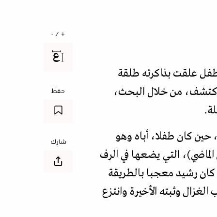
+ / -
طفل علقت بذاكرته طلقة
اكتشف، من خلال البحث،
حفظ
ة.
، حين كان طفلا، أباه وهو
شارك
ى منتصف ثمانينات القرن الماضي)، التي يضعها في الرف
 كان رشيد معجبا بالطريقة
لغزال وثبته الأخيرة وانتزع