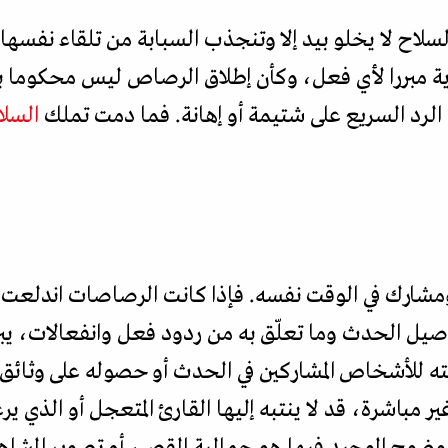
سلاح لا يخلو بيد إلا وتنجذب السبابة من تلقاء نفسها
 مبررا لأي فعل، وكأن إطلاق الرصاص ليس محكوما بقرا
الرد السريع على شتيمة أو إهانة. فما دمت تملك
السلا
ومشارك في الوقت نفسه. فإذا كانت الرصاصات اندلعت في
اصيل الحدث وما تعلّق به من ردود فعل وانفعالات، يبر
ه للأشخاص المشاركين في الحدث أو حصوله على وثائق 
ر مباشرة، قد لا ينتبه إليها القارئ المتعجل أو الذي 
لوضوح الوحيد فيها هو جمالية القص، أو تصوير المش