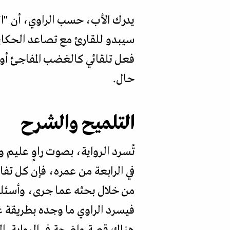
يدرك الأب، حسب الراوي، أن "ال
سيبدو للقارئ مع تصاعد الحكاية
فعل تلقائي كالغضب المفاجئ أو 
حال.
التلميح والشرح
تُسرد الرواية، بصوت راوٍ عليم 
في الرابعة من عمره، فإن كل تف
من خلال بحثه عما جرى، وأسئلت
فيسرد الراوي ما وجده بطريقة غي
هناك قصة واضحة في الرواية. ا