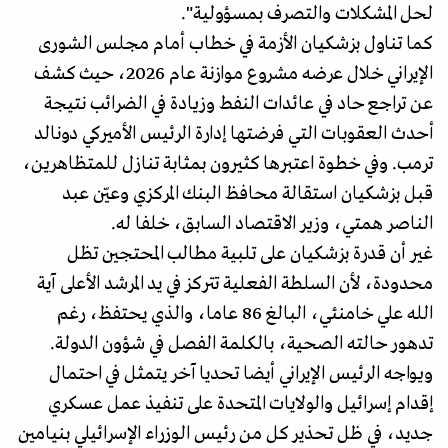
لحل المشكلات والتصرف بمسؤولية".
كما تناول بزشكيان الأزمة في خطاب أمام مجلس الشورى
الإيراني خلال عرضه مشروع موازنة عام 2026، حيث كشف
عن تراجع حاد في عائدات النفط وزيادة في الضرائب نتيجة
أحدث العقوبات التي فرضتها إدارة الرئيس الأميركي دونالد
ترمب. وفي خطوة اعتبرها كثيرون بمثابة تنازل للمتظاهرين،
قبل بزشكيان استقالة محافظ البنك المركزي وعيّن عبد
الناصر همتي، وزير الاقتصاد السابق، خلفا له.
غير أن قدرة بزشكيان على تلبية مطالب المحتجين تظل
محدودة، لأن السلطة الفعلية تتركز في يد المرشد الأعلى آية
الله علي خامنئي، البالغ 86 عاما، والذي يحتفظ، رغم
تدهور حالته الصحية، بالكلمة الفصل في شؤون الدولة.
ويواجه الرئيس الإيراني أيضا تحديا آخر يتمثل في احتمال
إقدام إسرائيل والولايات المتحدة على تنفيذ عمل عسكري
جديد، في ظل تحذير كل من رئيس الوزراء الإسرائيلي بنيامين