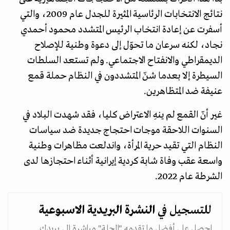
نتائج الانتخابات الرئاسية المثيرة للجدل عام 2009، والتي
أسفرت عن إعادة انتخاب الرئيس المتشدد محمود أحمدي
نجاد، لكنه سرعان ما تحوّل إلى دعوة وطنية للإصلاح
الديمقراطي والانفتاح الاجتماعي. ولم تستعد السلطات
السيطرة إلا بعدما شنّ المتشددون في النظام حملة قمع
عنيفة ضد المتظاهرين.
غير أنّ القمع لم ينهِ الاعتراض كليا، فقد شهدت البلاد في
السنوات اللاحقة موجات احتجاج جديدة ضد سياسات
النظام التي تقيد حرية المرأة، واندلعت مظاهرات وطنية
واسعة عقب وفاة شابة كردية إيرانية أثناء احتجازها لدى
الشرطة عام 2022.
للتسجيل في
النشرة البريدية
الاسبوعية
احصل على أفضل ما تقدمه "المجلة" مباشرة الى بريدك.