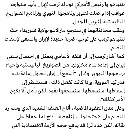
نتنياهو والرئيس الأميركي دونالد ترمب لإيران بأنها ستواجه
عواقب إذا واصلت تطوير برنامجها النووي وبرنامج الصواريخ
الباليستية المثيرين للجدل.
وعقب محادثاتهما في منتجع مارالاغو بولاية فلوريدا، حثّ
نتنياهو ترمب على توجيه ضربة جديدة لإيران والسعي لإسقاط
النظام.
كما أشار ترمب إلى أن قلقه الأساسي يتمثل في احتمال سعي
إيران إلى إعادة بناء مخزونها من الصواريخ الباليستية وإحياء
برنامجها النووي. وقال: "أسمع أن إيران تحاول إعادة بناء
قدراتها النووية. وإذا كانت تفعل ذلك، فسنضطر إلى
إسقاطها. سنسقطها. سنسحقها بقوة. لكن نأمل ألّا يكون
الأمر كذلك".
وعلى مدى العقود الماضية، أتاح العنف الشديد الذي وسم رد
النظام على الاحتجاجات المناهضة، أتاح له الحفاظ على
بقائه. لكن هذه المرة قد يدفع حجم الأزمة الاقتصادية التي