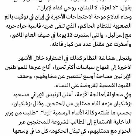
يقول: "لا لغزة، لا للبنان، روحي فداء لإيران".
وجاء اندلاع موجة الاحتجاجات الأخيرة في إيران في توقيت بالغ
الصعوبة للنظام الحاكم، الذي تلقى ضربة قاسية جراء حربه
مع إسرائيل، والتي استمرت 12 يوما في صيف العام الماضي،
وأسفرت عن مقتل عدد من كبار قادته.
وتتجلى هشاشة النظام كذلك في اضطراره خلال الأشهر
الأخيرة إلى انتهاج سياسات أكثر تحررا، أتاح عبرها للمواطنين
الإيرانيين مساحة أوسع للتعبير عن مخاوفهم، وخفف
القيود القمعية المفروضة على النساء.
وفي محاولة لمعالجة الأزمة، أعلن الرئيس الإيراني مسعود
بزشكيان عزمه لقاء ممثلين عن المحتجين. وقال بزشكيان،
بحسب ما نقلته وكالة الأنباء الرسمية "إرنا": "طلبت من وزير
الداخلية الاستماع إلى المطالب المشروعة للمحتجين عبر
الحوار مع ممثليهم، كي تبذل الحكومة كل ما في وسعها