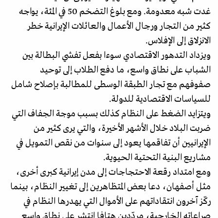
غدت شبه معدومة. ومع بلوغ التضخم 50 في المئة، يواجه
كثير من التجار ورجال الأعمال والعائلات الإيرانية خطر
الانزلاق إلى الإفلاس.
ويزداد التدهور الاقتصادي سوءا بفعل تفشي البطالة بين
الشباب على نطاق واسع، ما دفع الطلاب إلى توحيد
صفوفهم مع تجار الطبقة الوسطى للمطالبة بإصلاح شامل
للسياسات الاقتصادية للدولة.
ويتزايد الضغط على النظام كذلك بسبب موجة الجفاف التي
ضربت البلاد خلال الأشهر الأخيرة، والتي يرى كثير من
الإيرانيين أن تفاقمها يعود إلى سنوات من نقص التمويل في
مشاريع البنية التحتية الحيوية.
ومع امتداد رقعة الاحتجاجات إلى مدن إيرانية كبرى أخرى،
مثل أصفهان، دعا بعض المتظاهرين إلى تغيير النظام، بينما
ركّز آخرون انتقاداتهم على الأموال التي يهدرها النظام في
صراعاته الخارجية، مردّدين هتافا انتشر على نطاق واسع