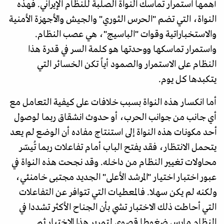
أهمها استمرار تماسك النواة الصلبة للنظام الإيراني. فهذه
النواة، التي تضم "الحرس الثوري" والجيش والأجهزة الأمنية
والاستخباراتية وقوات "الباسيج"، هي عصب النظام.
واستمرار تماسكها ووحدتها هو كلمة السر في قدرة هذا
النظام على الاستمرار والصمود أياً تكن الخسائر التي
يتكبدها كل يوم.
أما انكسار هذه النواة بسبب خلافات على كيفية التعامل مع
أي جانب من جوانب الحرب، أو حدوث انشقاق ربما لوصول
أحد مكونات هذه النواة إلى استنتاج مفاده أن الوضع لم يعد
يتحمل الانتظار، فقد يفتح الباب أمام تفاعلات ربما تُيسّر
محاولات تغيير النظام من داخله. وقد نجحت هذه النواة في
عبور اختبار اختيار "المرشد الأعلى" الجديد مجتبى خامنئي،
ولكنه لم يكن سهلا. فالمعطيات التي تتوافر عن التفاعلات
التي أحاطت ذلك الاختبار تشي بأن الجناح الأكثر تشددا في
النظام مارس ضغوطا قصوى لتمرير هذا الاختبار ثم