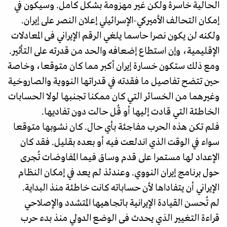
الحالية خاسرة ولكن غير مهزومة بشكل كامل. وسيكون في
إمكان التحالف الأميركي-الإسرائيلي إعلان النصر على إيران.
ولكنه لن يكون نصرا حاسما يلغي الرقم الإيراني فى المعادلات
الإقليمية، وإن استطاع إضعافه والحد من قدرته على التأثير.
ومع ذلك ستكون خسارة إيران أكبر مما كان متوقعا، وخاصة
حين تتضح تفاصيل ما فقدته في قدراتها النووية والصاروخية
وغيرهما من الخسائر التي كان ممكنا تجنبها لولا الحسابات
الخاطئة التي قادت إليها أو قُل حالت دون تفاديها.
فلم تكن هذه الحرب مفاجئة بأي حال. كان نشوبها متوقعا
سواء في الوقت الذي اندلعت فيه أو بعده بقليل. فقد كان
الإعداد لها مستمرا على قدم وساق فيما المفاوضات تُجرى
حول برنامج إيران النووي. وعندئذ لم يعد في إمكان النظام
الإيراني أن يتفاداها لأن حساباته كانت خاطئة منذ البداية.
لم تُحسن القيادة الإيرانية باتجاهيها المتشدد والإصلاحي
قراءة التغيير الذي يحدث فى الوضع الدولي منذ بدء حرب