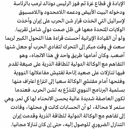
الإبادة في قطاع غزة ثم فوز الرئيس دونالد ترمب بالرئاسة
ودخوله البيت الأبيض ودعمه اللامحدود واللامسبوق
لإسرائيل التي اتخذت قرار شن الحرب على إيران وأخذت
الولايات المتحدة معها فى ظل صمت دولي شامل تقريبا.
ولو أن القيادة الإيرانية أحسنت قراءة هذا التحول الكبير لربما
سعت في وقت مبكر إلى التحرك لتفادي الحرب أو جعل شنها
أصعب. وكان أمامها طريق واحد في هذا الاتجاه، وهو
التفاهم مع الوكالة الدولية للطاقة الذرية على صيغة تقدم
فيها تنازلات على صعيد إتاحة تفتيش مفاعلاتها النووية
وفتحها أمام مفتشي الوكالة سعيا إلى انتزاع اعتراف منها
بسلمية البرنامج النووي المتذرَّع به لشن الحرب. فعندما
تكون العاصفة شديدة عاتية يحسن الانحناء لها كي تمر. وهي
ستمر لا محالة، لو أن الحسابات كانت في محلها، وقادت
إلى تفاهم مع الوكالة الدولية للطاقة الذرية وقدمت إيران
التنازل الضروري للوصول إليه، حتى إن كان تنازلا مجانيا.