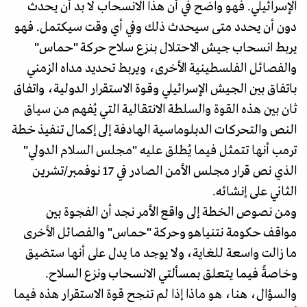
الإسرائيلي. فهو واضح في أن هذا الانسحاب لا بد أن يحدث
دون أن يحدد متى سيحدث ذلك وفي أي وقت سيكتمل. فهو
يربط انسحاب جيش الاحتلال بنزع سلاح حركة "حماس"
والفصائل الفلسطينية الأخرى، ويربط تحديد مداه الزمني
باتفاق بين الجيش الإسرائيلي وقوة الاستقرار الدولية، واتفاق
ثان بين هذه القوة والسلطة الانتقالية التي يُفهم من سياق
النص والتحركات الدبلوماسية الهادفة إلى إكمال تنفيذ خطة
ترمب أنها تتمثل فيما يُطلق عليه "مجلس السلام الدولي"
الذي نص قرار مجلس الأمن الصادر في 17 نوفمبر/تشرين
الثاني على إنشائه.
ومن نصوص الخطة إلى واقع الأمر نجد أن الفجوة بين
مواقف حكومة نتنياهو وحركة "حماس" والفصائل الأخرى
ما زالت واسعة للغاية، ولا يوجد ما يدل على أنها ستضيق
وخاصةً فيما يتعلق بمسألتي الانسحاب ونزع السلاح.
والسؤال، هنا، هو ماذا إذا لم تنجح قوة الاستقرار هذه فيما