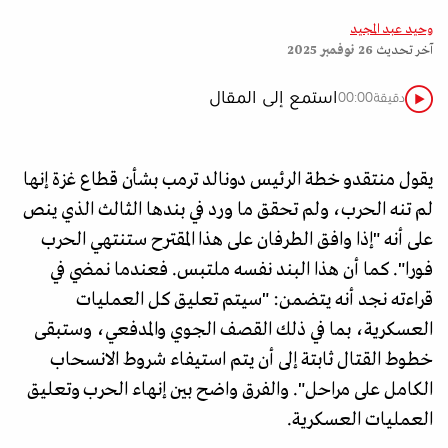
وحيد عبد المجيد
آخر تحديث
26 نوفمبر 2025
استمع إلى المقال
دقيقة
00:00
يقول منتقدو خطة الرئيس دونالد ترمب بشأن قطاع غزة إنها
لم تنه الحرب، ولم تحقق ما ورد في بندها الثالث الذي ينص
على أنه "إذا وافق الطرفان على هذا المقترح ستنتهي الحرب
فورا". كما أن هذا البند نفسه ملتبس. فعندما نمضي في
قراءته نجد أنه يتضمن: "سيتم تعليق كل العمليات
العسكرية، بما في ذلك القصف الجوي والمدفعي، وستبقى
خطوط القتال ثابتة إلى أن يتم استيفاء شروط الانسحاب
الكامل على مراحل". والفرق واضح بين إنهاء الحرب وتعليق
العمليات العسكرية.