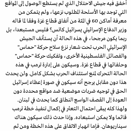
أخفق فيه جيش الاحتلال الذي لم يستطع الوصول إلى المواقع
التي توجد بها الأسلحة المطلوب نزعها، ولم يتمكن من
معرفة أماكن 60 في المئة من أنفاق قطاع غزة وفقا لما قاله
وزير الدفاع الإسرائيلي يسرائيل كاتس؟ فليس مستبعدا، بل
ربما يكون مرجحا، في هذه الحالة أن يستأنف الجيش
الإسرائيلي الحرب تحت شعار نزع سلاح حركة "حماس"
والفصائل الفلسطينية الأخرى، وتفكيك حركة "حماس"
وحلفائها في قطاع غزة. وسيكون على إدارة ترمب في هذه
الحالة التحرك لمنع استئناف الحرب بشكل كامل. ولن يحدث
هذا دون مقابل يرجح أنه سيكون في صورة إعطاء إسرائيل
الحق في توجيه ضربات موضعية ضد مواقع محددة دون
العودة إلى القصف الواسع النطاق كما يحدث في لبنان.
ولهذا كله يبقى احتمال التعثر في إكمال تنفيذ خطة ترمب
قائما ولا يمكن استبعاده. وإذا حدث ذلك سيكون هناك
سيناريوهان. فإما انهيار الاتفاق على هذه الخطة ومن ثم