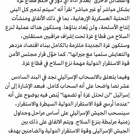
والفصائل الأخرى "بعدم أداء أي دور في حكم قطاع غزة
بشكل مباشر أو غير مباشر" نقرأ أنه "سيتم تدمير كل البنى
التحتية العسكرية الإرهابية، بما في ذلك الأنفاق ومنشآت
إنتاج الأسلحة، ولن يُعاد بناؤها. وستكون هناك عملية لنزع
السلاح من قطاع غزة تحت إشراف مراقبين مستقلين،
وستكون غزة الجديدة ملتزمة بالكامل ببناء اقتصاد مزدهر
والتعايش سلميا مع جيرانها". كما خوَّل قرار مجلس الأمن
قوة الاستقرار الدولية مهمة نزع السلاح في قطاع غزة.
وفيما يتعلق بالانسحاب الإسرائيلي نجد في البند السادس
عشر نصا واضحا على أنه انسحاب كامل. فبعد الإشارة إلى أن
إسرائيل "لن تحتل غزة أو تضمها" يُنص فيه بوضوح على أنه
"عندما تُرسي قوة الاستقرار الدولية السيطرة والاستقرار،
سينسحب الجيش الإسرائيلي على أساس مراحل وجداول
زمنية مرتبطة بنزع السلاح. ويتم الاتفاق على ذلك بين
الجيش الإسرائيلي وقوة الاستقرار الدولية والضامنين بهدف