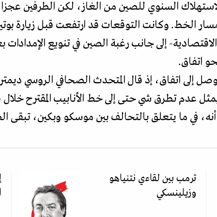
1 في المئة من الاستهلاك السنوي للصين من الغاز، لكن الطرفين ع
ر الخط. وكانت التوقعات قد ارتفعت قبل زيارة بوتين 
لاقتصادية- إلى جانب رغبة الصين في تنويع الإمدادات 
حو اتفاق.
لتوصل إلى اتفاق، إذ قال المتحدث الصحافي الروسي ديم
مثل عدم تطرق شي حتى إلى خط الأنابيب المقترح خلال ق
ه، في ما يتعلق بالتحالف بين موسكو وبكين، تبقى الص
ترمب بين لقاءي نتنياهو
إ
وزيلينسكي
ا