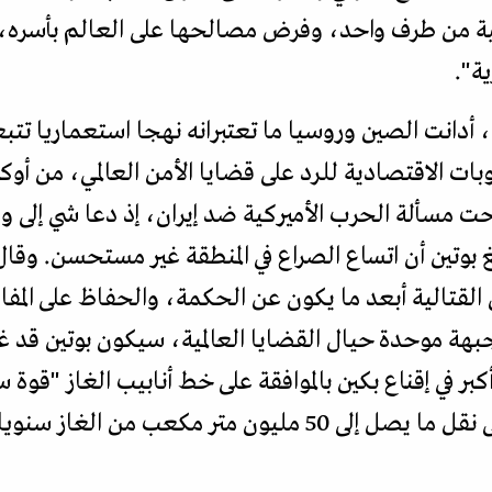
لمية من طرف واحد، وفرض مصالحها على العالم بأسره، 
ة".
 أدانت الصين وروسيا ما تعتبرانه نهجا استعماريا تتبع
ت الاقتصادية للرد على قضايا الأمن العالمي، من أوكراني
رحت مسألة الحرب الأميركية ضد إيران، إذ دعا شي إلى و
غ بوتين أن اتساع الصراع في المنطقة غير مستحسن. وقال
 القتالية أبعد ما يكون عن الحكمة، والحفاظ على المفا
بهة موحدة حيال القضايا العالمية، سيكون بوتين قد غ
النقاش منذ 20 عاما، ويهدف إلى نقل ما يصل إلى 50 مليون م