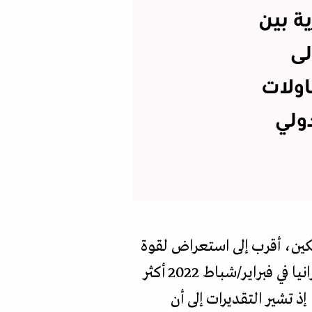
ة بين
لى
اولات
ولي
كين، أقرب إلى استعراض لقوة
العلاقات بين روسيا والصين، حتى لو أصبحت الروابط بين البلدين منذ اندلاع حرب أوكرانيا في فبراير/شباط 2022 أكثر
ذ تشير التقديرات إلى أن