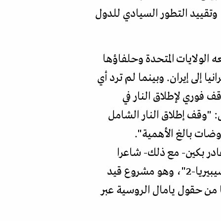
وتقييد التطور السيادي للدول
ه الولايات المتحدة وحلفاؤها
ا إلى إيران. وبينما لم ترد أي
قف فوري لإطلاق النار في
: "وقف إطلاق النار الشامل
وضات بالغ الأهمية".
ادر بكين- مع ذلك- شاعرا
بخيبة أمل لعدم تحقيقه تقدما أكبر في إقناع بكين بالموافقة على خط أنابيب الغاز "قوة سيبيريا-2"، وهو مشروع قيد
تر مكعب من الغاز سنويا من حقول يامال الروسية عبر