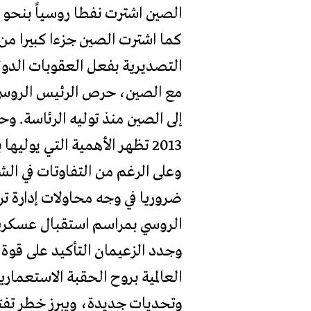
الصين اشترت نفطا روسياً بنحو 372 مليار دولار منذ بداية النزاع.
كما اشترت الصين جزءا كبيرا م
التصديرية بفعل العقوبات الدولي
مع الصين، حرص الرئيس الروسي ع
إلى الصين منذ توليه الرئاسة. و
2013 تظهر الأهمية التي يوليها بوتين لهذه الشراكة الاستراتيجية الحيوية.
وعلى الرغم من التفاوتات في الش
ضروريا في وجه محاولات إدارة ت
الروسي بمراسم استقبال عسكرية
وجدد الزعيمان التأكيد على قوة
العالمية بروح الحقبة الاستعمار
وتحديات جديدة، ويبرز خطر تفتت