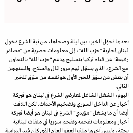
بعدها تحوّل الخبر، بين ليلة وضحاها، من نية الشرع دخول
لبنان لمحاربة "حزب الله"، إلى معلومات حصرية من "مصادر
رفيعة" عن قيام تركيا بتسليح ودعم "حزب الله" بالتعاون
مع الشرع، الذي يسهّل لهم مرور المال والسلاح. والمستهجن
أن بعض من سوّق للخبر الأول هو نفسه من سوّق للخبر
الثاني.
اليوم، الشغل الشاغل لمعارضي الشرع في لبنان هو فبركة
أخبار عن الداخل السوري وتضخيم الأحداث. لكن اللافت
أيضا أن ما يشغل "مؤيدي" الشرع في لبنان هو أيضا فبركة
أخبار ومعلومات تقحمه وتقحم سوريا في ملفات لبنانية
بحتة، وليس آخرها ملف العفو العام الذي كان قيد الدراسة