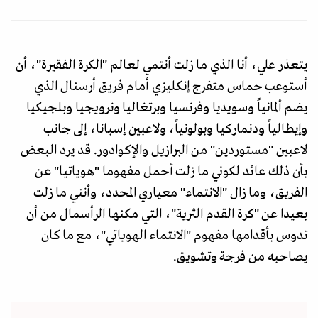
يتعذر علي، أنا الذي ما زلت أنتمي لعالم "الكرة الفقيرة"، أن
أستوعب حماس متفرج إنكليزي أمام فريق أرسنال الذي
يضم ألمانياً وسويديا وفرنسيا وبرتغاليا ونرويجيا وبلجيكيا
وإيطالياً ودنماركيا وبولونياً، ولاعبين إسبانا، إلى جانب
لاعبين "مستوردين" من البرازيل والإكوادور. قد يرد البعض
بأن ذلك عائد لكوني ما زلت أحمل مفهوما "هوياتيا" عن
الفريق، وما زال "الانتماء" معياري المحدد، وأنني ما زلت
بعيدا عن "كرة القدم الثرية"، التي مكنها الرأسمال من أن
تدوس بأقدامها مفهوم "الانتماء الهوياتي"، مع ما كان
يصاحبه من فرجة وتشويق.