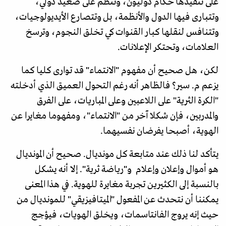
على تنفيذها حكام دوليون، وتنظم على صعيد دولي،
وتتبارى فيها الدول والأنظمة، بل وتتصارع الأيديولوجيات،
وتتنافس لنقلها كبار القنوات كي تخلق النجوم، وترسخ
العلامات، وتحتكر الإعلانات.
لكن، هل صحيح أن مفهوم "الانتماء" قد توارى كليا كما
يزعم م. سير؟ فالظاهر أنه رغم التحول العميق الذي أدخلته
"الكرة الثرية" على اللاعبين وعلى المباريات، على الفرق
والمدربين، فإن شكلا آخر من "الانتماء"، ومفهوما مغايرا عن
الهوية، أصبحا يفرضان نفسيهما.
يتأكد لنا ذلك عند متابعة كل مونديال. صحيح أن المونديال
هو أموال وإعلان وإعلام و"رياضة ثرية". إلا أنه يشكل
بالنسبة إلى الكثيرين تجربة مغايرة للهوية. في هذا المعنى
يمكننا أن نتحدث عن المفعول "الميتافيزيقي" للمونديال من
حيث إنه يروج الفانتاسمات، ويخلق الهويات، فيؤجج