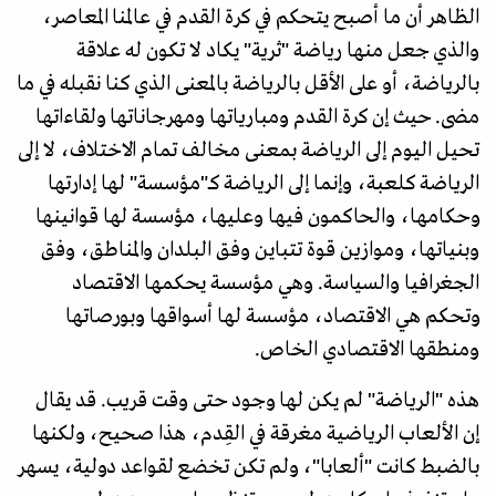
الظاهر أن ما أصبح يتحكم في كرة القدم في عالمنا المعاصر،
والذي جعل منها رياضة "ثرية" يكاد لا تكون له علاقة
بالرياضة، أو على الأقل بالرياضة بالمعنى الذي كنا نقبله في ما
مضى. حيث إن كرة القدم ومبارياتها ومهرجاناتها ولقاءاتها
تحيل اليوم إلى الرياضة بمعنى مخالف تمام الاختلاف، لا إلى
الرياضة كلعبة، وإنما إلى الرياضة كـ"مؤسسة" لها إدارتها
وحكامها، والحاكمون فيها وعليها، مؤسسة لها قوانينها
وبنياتها، وموازين قوة تتباين وفق البلدان والمناطق، وفق
الجغرافيا والسياسة. وهي مؤسسة يحكمها الاقتصاد
وتحكم هي الاقتصاد، مؤسسة لها أسواقها وبورصاتها
ومنطقها الاقتصادي الخاص.
هذه "الرياضة" لم يكن لها وجود حتى وقت قريب. قد يقال
إن الألعاب الرياضية مغرقة في القِدم، هذا صحيح، ولكنها
بالضبط كانت "ألعابا"، ولم تكن تخضع لقواعد دولية، يسهر