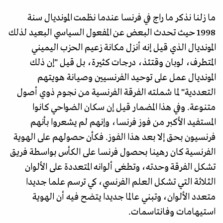
ما زلنا نذكر ما راج في فرنسا عندما نظمت المونديال سنة
1998 حيث تحدث البعض عن المفعول السياسي البعيد لذلك
المونديال الذي قيل إنه أنزل مكانة زعيم الحزب اليميني
المتطرف، لوبان وقتئذ، درجات كثيرة، بل قيل "إن ذلك
المونديال عمل على توحيد الفرنسيين وصيانة هويتهم
التعددية" لما شملته الفرقة الفرنسية من نجوم ذوي أصول
متنوعة. وفي هذا المضمار قيل إن سكان الضواحي كانوا
المستفيد الأكبر من فوز فرنسا، وإنهم لم يشعروا بأنهم
فرنسيون بحق إلا بعد هذا الفوز. فكأن حصولهم على الهوية
الفرنسية كان رهينا بحصول فرنسا على الكأس بواسطة فريق
تشكل الفرقة وحدته، وتطغى ألوانه المتعددة على الألوان
الثلاثة التي تشكل العلم الفرنسي، كي ترسم علما جديدا
متعدد الألوان، وتبني عالما جديدا يتضح فيه أن الهوية
استيهامات وفانتاسمات.