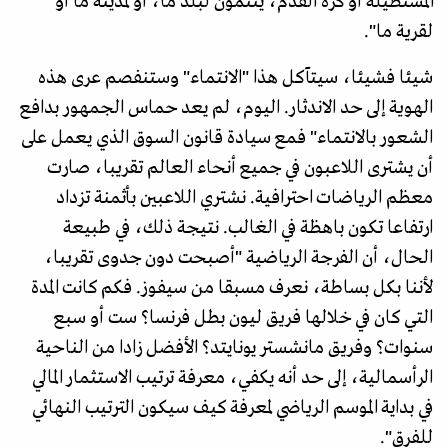
المستطيلة أو كرة القدم، ينتمون لبلد ما، أو لمدينة ما أو
لقرية ما".
شيئا فشيئا، سيتآكل هذا "الانتماء" وستنفصم عرى هذه
الهوية إلى حد الاندثار. اليوم، لم يعد حماس الجمهور بدافع
الشعور بالانتماء" فمع سيادة قانون السوق الذي يعمل على
أن يشترى اللاعبون في جميع أنحاء العالم تقريبا، صارت
معظم الرياضات احترافية. نشتري اللاعبين بأثمنة تزداد
ارتفاعا تكون باهظة في الغالب. نتيجة ذلك، في طبيعة
الحال، أن الفرجة الرياضية "أصبحت دون جدوى تقريبا،
لأننا بكل بساطة، نعرف مسبقا من سيفوز. فكم كانت المدة
التي كان في خلالها فريق ليون بطل فرنسا؟ ست أو سبع
سنوات؟ وفريق مانشستر يونايتد؟ الأفضل زادا من الناحية
الرأسمالية، إلى حد أنه يكفي، معرفة ترتيب الاستثمار المالي
في بداية الموسم الرياضي لمعرفة كيف سيكون الترتيب النهائي
للفرق".