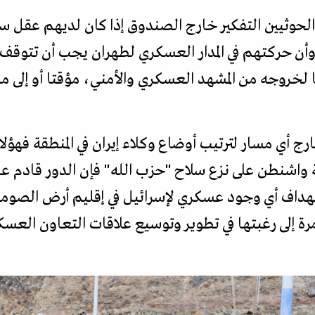
لحوثيين التفكير خارج الصندوق إذا كان لديهم عقل س
 وأن حركتهم في المدار العسكري لطهران يجب أن تتوقف 
لخروجه من المشهد العسكري والأمني، مؤقتا أو إلى ما 
ج أي مسار لترتيب أوضاع وكلاء إيران في المنطقة فهؤل
اية واشنطن على نزع سلاح "حزب الله" فإن الدور قادم ع
داف أي وجود عسكري لإسرائيل في إقليم أرض الصومال ا
 مرة إلى رغبتها في تطوير وتوسيع علاقات التعاون العس