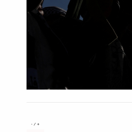
+ / -