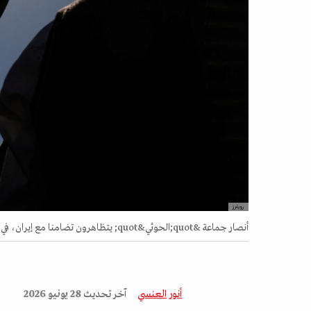
رويترز
أنصار جماعة &quot;الحوثي&quot; يتظاهرون تضامنا مع إيران، في صنعاء، اليمن، بتاريخ 10 أبريل 2026
أنور العنسي
آخر تحديث
28 يونيو 2026