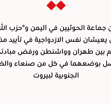
جماعة الحوثيين في اليمن و"حزب الل
ن يعيشان نفس الازدواجية في تأييد مذ
م بين طهران وواشنطن ورفض مبادئه
صل بوضعهما في كل من صنعاء والض
الجنوبية لبيروت