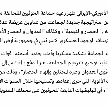
ميركي-الإيراني ظهر زعيم جماعة الحوثيين المتحالفة مع
 استراتيجية جديدة لجماعته من عناوين عريضة عدة 
ه بـ"الحصار والتبعية"، وكذلك "العدوان والحصار الأم
هداف الوجود العسكري الاسرائيلي في جمهورية أرض ا
الجماعة تشكيلا عسكريا وأمنيا جديدا أسمته "قوات ال
نفيذ توجيهات زعيم الجماعة، عبر الدفع بالمقاتلين إلى
 العدوان وطرد المحتلين وإنهاء الحصار"، وذلك من خ
 الألوية التي جرى إعدادها وتسليحها خلال السنوات ا
"، أي الميليشيات التابعة للحوثيين على مختلف المستو