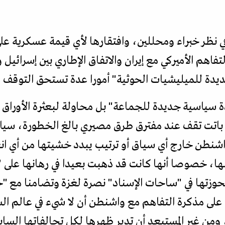
نظر خبراء ومحللين، وافتقارها لأي قيمة عسكرية على
تفاهم الأميركي مع إيران والاتفاق الإطاري بين إسرائيل و
لجديدة للميليشيات الحوثية" أمورا عدة تستحق التوقف 
دة سياسية جديدة للجماعة" بل محاولة لبعثرة الأوراق
باتت تقف عند مفترق طرق مصيري بالغ الخطورة، سي
واشنطن خارج أي سياق أو ترتيب يبدد خشيتها من أي ا
 خصوصا أنها كانت قد ذهبت بعيدا في رهانها على "محو
وزتها في "ساحات الإسناد" نصرة لغزة وتضامنا مع "حزب
على مذكرة التفاهم مع واشنطن أن لا شيء في عالم الس
ومن غير المستبعد أن تدير ظهرها لكل تحالفاتها السابقة