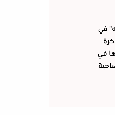
ه" في
كرة
ا في
احية