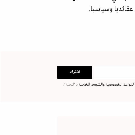
 عقائديا وسياسيا.
لقواعد الخصوصية
والشروط الخاصة
بـ “المجلة".