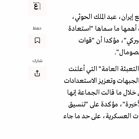
 إيران، عبد الملك الحوثي،
أهمها ما سماها "استعادة
حفظ
يركي"، مؤكدا أن "قوات
لصومال".
شارك
تعبئة العامة" التي أعلنت
 الجبهات وتعزيز الاستعدادات
لال ما قالت الجماعة إنها
لأخيرة"، مؤكدة على "تنسيق
يات العسكرية، على حد ما جاء