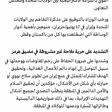
القوي بالشراكة الاستراتيجية بين الولايات المتحدة ومجلس
التعاون.
ورحّب الوزراء بالتوقيع على مذكرة التفاهم بين الولايات
المتحدة وإيران في 17 يونيو/حزيران، منوهين بأهمية أدوار
الوساطة التي اضطلعت بها كل من باكستان وقطر.
التشديد على حرية ملاحة غير مشروطة في مضيق هرمز
وشددوا على ضرورة الحفاظ على زخم المفاوضات ووحدتها في
سبيل التوصل إلى إنهاء دائم للأعمال العدائية، وتحقيق
الهدف المشترك المتمثل في منع إيران من تطوير سلاح نووي أو
حيازته بأي شكل من الأشكال، مؤكدين أن تحقيق السلام
والأمن الدائمين في المنطقة يتطلّب التصدي لجميع أشكال
التهديدات الإيرانية، بما في ذلك صواريخها الباليستية
وطائراتها المُسيّرة ودعمها للوكلاء في المنطقة.