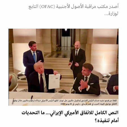
أصدر مكتب مراقبة الأصول الأجنبية (OFAC) التابع
لوزارة…
لقطة من فيديو نشره حساب الرئيس الفرنسي إيمانويل ماكرون على تويتر، تظهر الرئيس الأميركي دونالد ترمب وماكرون خلال توقيع
الاتفاق مع إيران لإنهاء الحرب في قصر فرساي، باريس في 18 يونيو 2026
النص الكامل للاتفاق الأميركي الإيراني... ما التحديات
أمام تنفيذه؟