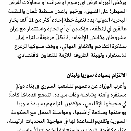
ورفض الوزراء فرض أي رسوم أو ضرائب أو محاولات لفرض
السيطرة على المضيق، ورحّبوا بإعلان سلطنة عُمان والمنظمة
البحرية الدولية بدء تنفيذ خطة إجلاء أكثر من 11 ألف بحّار
عالقين في المنطقة، مؤكدين أن أي تجارة واستثمار مع إيران
مشروطان وقابلان للإلغاء، إذ تظلّ مرهونةً بالتزام إيران
بمذكرة التفاهم والاتفاق النهائي، ووقف سلوكها المزعزع
للاستقرار، وتهيئة الظروف اللازمة للتعاون الاقتصادي.
الالتزام بسيادة سوريا ولبنان
وأعرب الوزراء عن دعمهم للشعب السوري في بناء دولةٍ
مستقرة وآمنة وشاملة وذات سيادة، تندمج اندماجًا كاملًا
في محيطها الإقليمي، مؤكدين التزامهم بسيادة سوريا
ووحدتها وسلامة أراضيها، ومواصلة العمل مع الحكومة
السورية وتقديم المساعدة لها في مواجهة التحديات الرئيسة،
مثل مكافحة الإرهاب، واستعادة الخدمات الأساسية،