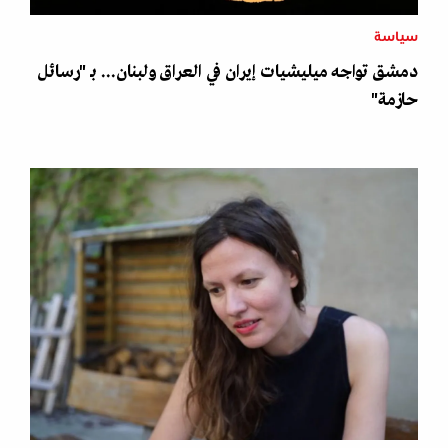
سياسة
دمشق تواجه ميليشيات إيران في العراق ولبنان... بـ "رسائل
حازمة"