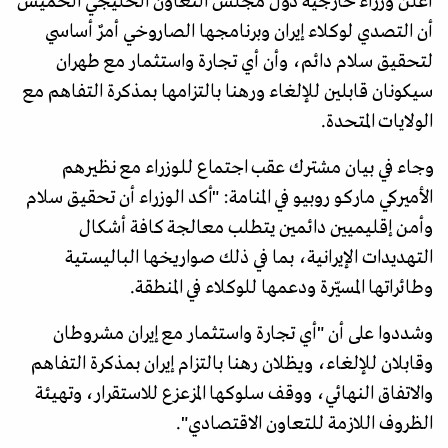
أعلن وزراء خارجية دول مجلس التعاون الخليجي الخميس
أن التصدي لوكلاء إيران وبرنامجها الصاروخي أمرٌ أساسي
لتحقيق سلام دائم، وأن أي تجارة واستثمار مع طهران
سيكونان قابلين للإلغاء ورهنا بالتزامها بمذكرة التفاهم مع
الولايات المتحدة.
وجاء في بيان مشترك عقب اجتماع للوزراء مع نظيرهم
الأميركي ماركو روبيو في المنامة: "أكد الوزراء أن تحقيق سلام
وأمن إقليميين دائمين يتطلب معالجة كافة أشكال
التهديدات الإيرانية، بما في ذلك صواريخها الباليستية
وطائراتها المسيّرة ودعمها للوكلاء في المنطقة.
وشددوا على أن "أي تجارة واستثمار مع إيران مشروطان
وقابلان للإلغاء، ويظلان رهنا بالتزام إيران بمذكرة التفاهم
والاتفاق النهائي، ووقف سلوكها المزعزع للاستقرار، وتهيئة
الظروف اللازمة للتعاون الاقتصادي".