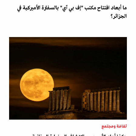
ما أبعاد افتتاح مكتب "إف بي آي" بالسفارة الأميركية في
الجزائر؟
ثقافة ومجتمع