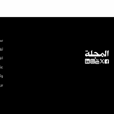
سي
ثق
اق
عل
وث
بر