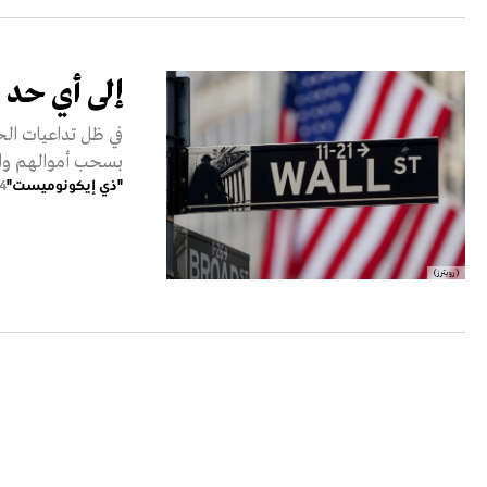
إلى أي حد 
في ظل تداعيات ال
بسحب أموالهم وارتف
"ذي إيكونوميست"
04 أبر
(رويترز)