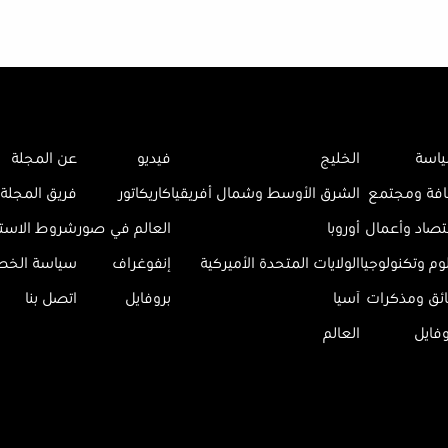
اسة
الخليج
فيديو
عن المجلة
افة ومجتمع
الشرق الأوسط وشمال أفريقيا
كاريكاتور
فريق المجلة
تصاد وأعمال
أوروبا
العالم في صور
شروط الاست
وم وتكنولوجيا
الولايات المتحدة الأميركية
إنفوغراف
سياسة الخ
ائق ومذكرات
آسيا
بروفايل
اتصل بنا
وفايل
العالم