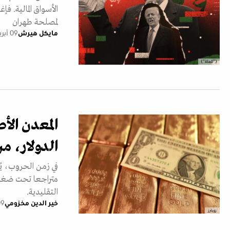
الأسواق المالية. ف
لمصلحة طهران
مايكل هيرش
09 أبريل 2026
("المجلة")
المعدن الأ
الدولار، م
في زمن الحروب، ي
متراجعا تحت ضغط ا
التقليدية.
خير الدين مخزومي
09 أبريل
رويترز