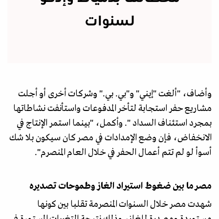
لسنوات
وأضاف، "ألغت "إيني" و"بي. بي." وشركات أخرى أو أجلت
مشاريع حفر استجابة لتأخر المدفوعات واستأنفت نشاطاتها
بمجرد استئناف السداد ". وأكمل، "بينما استمر الإنتاج في
الانخفاض، فإن وضع الإمدادات في مصر كان سيكون بلا شك
أسوأ لو لم تتم أعمال الحفر في خلال العام المنصرم".
مصر ما بين ضغوط استيراد الغاز وطموحات تصديره
شهدت مصر خلال السنوات المنصرمة تقلبا بين كونها
مستوردة ومصدرة للغاز، وذلك نتيجة التغيرات المستمرة في