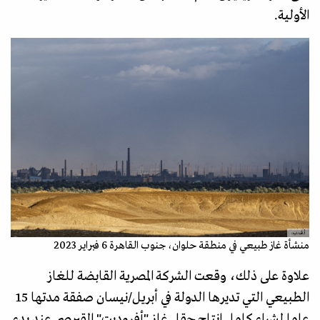
الأولية.
أ.ف.ب.
منشأة غاز طبيعي في منطقة حلوان، جنوب القاهرة 6 فبراير 2023
علاوة على ذلك، وقعت الشركة المصرية القابضة للغاز
الطبيعي التي تديرها الدولة في أبريل/نيسان صفقة مدتها 15
عاما لشراء كامل إنتاج حقل غاز "أفروديت" القبرصي عند بدء