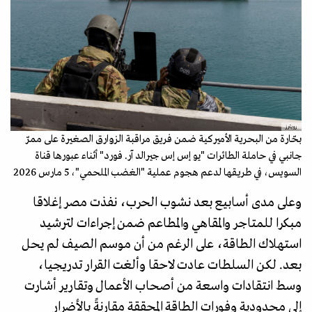
رويترز
بحّارة من البحرية الأميركية ضمن فريق مراقبة الزوارق الصغيرة على ممرّ
جانبي في حاملة الطائرات "يو إس إس جيرالد آر. فورد" أثناء عبورها قناة
السويس، في طريقها لدعم هجوم عملية "الغضب الملحمي"، 5 مارس 2026
وعلى مدى أسابيع بعد نشوب الحرب، نفذت مصر إغلاقا
مبكرا للمتاجر والمقاهي والمطاعم ضمن إجراءات لترشيد
استهلاك الطاقة، على الرغم من أن موسم الصيف لم يحل
بعد. لكن السلطات عادت لاحقا وألغت القرار تدريجيا،
وسط انتقادات واسعة من أصحاب الأعمال وتقارير أشارت
إلى محدودية وفورات الطاقة المحققة مقارنةً بالأضرار