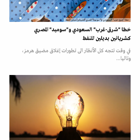
خطا "شرق-غرب" السعودي و"سوميد" المصري كشريانين بديلين للنفط
خطا "شرق-غرب" السعودي و"سوميد" المصري
كشريانين بديلين للنفط
في وقت تتجه كل الأنظار الى تطورات إغلاق مضيق هرمز،
وتاليا…