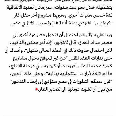
بتشغيله خلال نحو ست سنوات، مع إمكان تمديد الاتفاقية
لمدة خمس سنوات أخرى. وسيربط مشروع آخر حقل غاز
"كرونوس" القبرصي بمنشآت الغاز وتسييل الغاز في مصر.
وردا على سؤال عن احتمال أن تتحول مصر مرة أخرى إلى
مصدر صاف للغاز، قال لاكوتور: "إنه أمر ممكن بالتأكيد،
لكن احتمال حدوث ذلك في العقد الحالي ضئيل". وأضاف أن
حتى بدايات العقد المقبل "من غير المتوقع دخول مشاريع
كبيرة محتملة مثل أفروديت أو كرونوس في مرحلة الانتاج،
ما لم تتخذ قرارات استثمارية نهائية"، وحتى ذلك الحين،
"فإن معظم التطورات في مصر ستؤدي إلى إبطاء التدهور"
من دون أن تشهد عودتها الى تصدير الغاز.