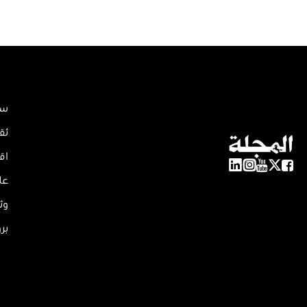
سي
ثق
اق
عل
وث
بر