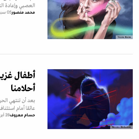
العصبي وإعادة الت
محمد منصور
05 سبتمبر 2025
Yusra Naim
أطفال غزيو
أحلامنا
بعد أن تنتهي الح
عائقا أمام استئناف
حسام معروف
28 أبريل 2025
Nesma Moharam