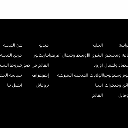
اسة
الخليج
فيديو
عن المجلة
افة ومجتمع
الشرق الأوسط وشمال أفريقيا
كاريكاتور
فريق المجلة
تصاد وأعمال
أوروبا
العالم في صور
شروط الاست
وم وتكنولوجيا
الولايات المتحدة الأميركية
إنفوغراف
سياسة الخ
ائق ومذكرات
آسيا
بروفايل
اتصل بنا
وفايل
العالم