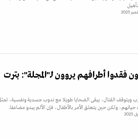
أهيل
ن فقدوا أطرافهم يروون لـ"المجلة": بترت
رب ويتوقف القتال، يبقى الضحايا طويلا مع ندوب جسدية ونفسية، تمثل
 حياتهم، ولكن حين يتعلق الأمر بالأطفال، فإن الألم يبدو مضاعفا.