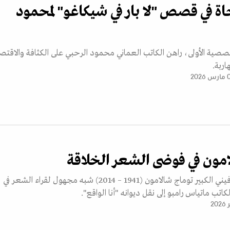
اة في قصص "لا بار في شيكاغو" لمحمود
صية الأولى، راهن الكاتب العماني محمود الرحبي على الكثافة والاقتص
اربة.
2026
مون في فوضى الشعر الخلاقة
كان الشاعر السلوفيني الكبير توماج شالامون (1941 – 2014) شبه مجهول لقراء الشعر في
لكاتب ماتياس رامبو إلى نقل ديوانه "أنا الواقع".