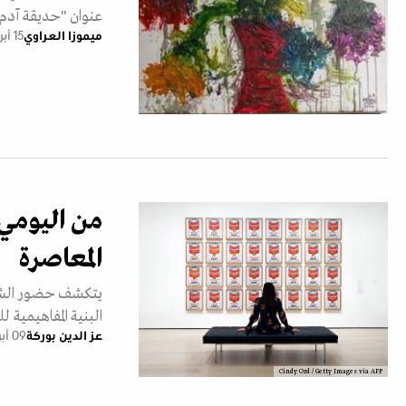
عنوان "حديقة آدم 
ميموزا العراوي
15 أبريل 2026
من اليومي إ
المعاصرة
يتكشف حضور الشيء
البنية المفاهيمية لل
عز الدين بوركة
09 أبريل 2026
Cindy Ord / Getty Images via AFP