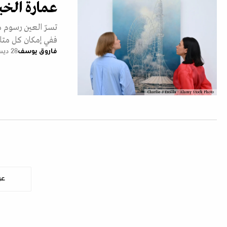
عمارة الخي
تسرّ العين رسوم مي
ففي إمكان كل متلق
فاروق يوسف
28 ديسمبر 2024
Charlie J Ercilla - Alamy Stock Photo
عر