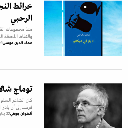
خرائط النج
الرحبي
منذ مجموعاته القص
والتقاط اللحظة اله
عماد الدين موسى
05 مارس 
توماج شالا
فرنسا إلى أن بادر ا
أنطوان جوكي
02 يناير 2026