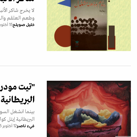
لا يخرج شاكر الأنب
وطعم العلقم وال
خليل صويلح
15 أكتوبر 2025
"تيت مودرن
البريطانية
بينما انشغل السور
البريطانية إيتل كولكوهون (1906-1988) أن
فيء ناصر
12 أكتوبر 2025