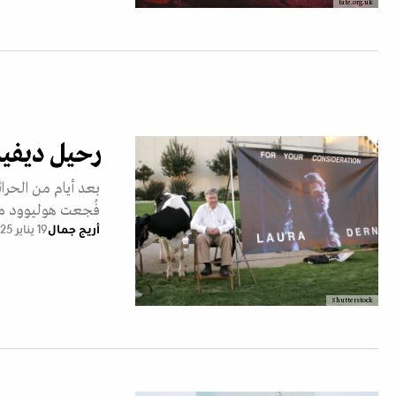
tate.org.uk
رحيل ديفيد
بعد أيام من الحرا
فُجعت هوليوود مج
أريج جمال
19 يناير 2025
Shutterstock