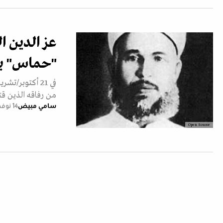
عز الدين ا
"حماس" ب
من رفاقه الذين قتل
سامي مبيض
14 نوفمبر 2023
Open Source