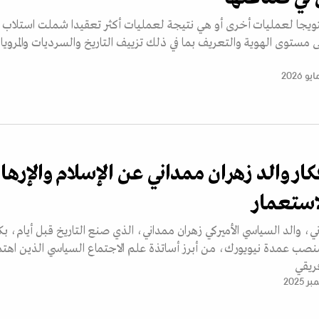
ت نكبة 1948 تتويجا لعمليات أخرى أو هي نتيجة لعمليات أكثر تعقيدا شملت استلاب
مستوى الهوية والتعريف بما في ذلك تزييف التاريخ والسرديات والمرويا
كار والد زهران ممداني عن الإسلام والإره
لاستعمار
 والد السياسي الأميركي زهران ممداني، الذي صنع التاريخ قبل أيام، بك
صب عمدة نيويورك، من أبرز أساتذة علم الاجتماع السياسي الذين اهتم
فريقي