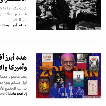
كان
فلسطين كبلاد على 
عن البلاد.
عاطف أبو سيف
23 مايو 2026
AFP
هذه أبرز أف
وأميركا وا
يعد محمود ممداني،
أول مسلم يفوز بمن
بدراسة المجتمع الأ
إبراهيم عادل
08 نوفمبر 2025
Axel Rangel García