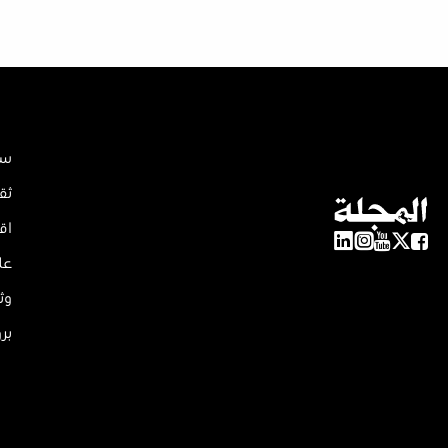
سي
ثق
اق
عل
وث
بر