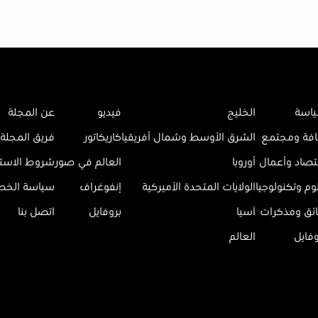
اسة
الخليج
فيديو
عن المجلة
افة ومجتمع
الشرق الأوسط وشمال أفريقيا
كاريكاتور
فريق المجلة
تصاد وأعمال
أوروبا
العالم في صور
شروط الاست
وم وتكنولوجيا
الولايات المتحدة الأميركية
إنفوغراف
سياسة الخ
ائق ومذكرات
آسيا
بروفايل
اتصل بنا
وفايل
العالم