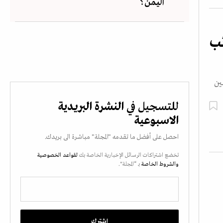
اليمن؟
ئب
نين
للتسجيل في
النشرة البريدية
الاسبوعية
احصل على أفضل ما تقدمه "المجلة" مباشرة الى بريدك.
تخضع اشتراكات الرسائل الإخبارية الخاصة بك
لقواعد الخصوصية
والشروط الخاصة
بـ “المجلة".