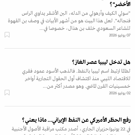
الأخضر"؟
"سولي الكيف وأرهولي من الدله، البن الأشقر يداوي الراس
فنجاله". لعل هذا البيت هو من أشهر الأبيات في وصف بن القهوة
للشاعر السعودي خلف بن هذال، خصوصا في…
07 يوليو 2026
هل تدخل ليبيا عصر الغاز؟
لطالما ارتبط اسم ليبيا بالنفط. فالذهب الأسود عمود فقري
للاقتصاد الليبي منذ اكتشاف أول الحقول التجارية أواخر
خمسينيات القرن الماضي. وهو مصدر أكثر من…
02 يوليو 2026
رفع الحظر الأميركي عن النفط الإيراني... ماذا يعني؟
في 22 يونيو/حزيران الجاري، أصدر مكتب مراقبة الأصول الأجنبية