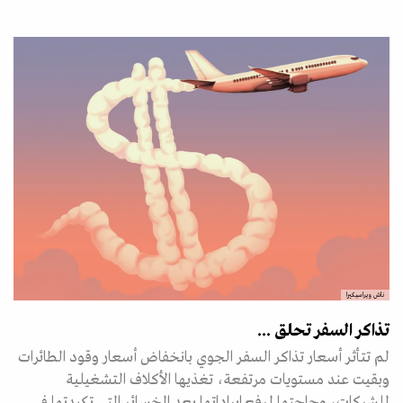
ناش ويراسيكيرا
تذاكر السفر تحلق ...
لم تتأثر أسعار تذاكر السفر الجوي بانخفاض أسعار وقود الطائرات
وبقيت عند مستويات مرتفعة، تغذيها الأكلاف التشغيلية
للشركات، وحاجتها لرفع إيراداتها بعد الخسائر التي تكبدتها في