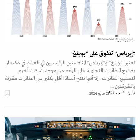
ديانا استيفانيا روبيو
"إيرباص" تتفوق على "بوينغ"
تعتبر "بوينغ" و"إيرباص" المنافستين الرئيسيين في العالم في مضمار
تصنيع الطائرات التجارية. على الرغم من وجود شركات أخرى
لتصنيع الطائرات، إلا أنها تنتج أعدادًا أقل بكثير من الطائرات مقارنة
بالشركتين…
لندن - "المجلة"
21 مايو 2024