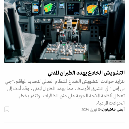
Shutterstock
التشويش الخادع يهدد الطيران المدني
تتزايد حوادث التشويش الخادع للنظام العالمي لتحديد المواقع،"جي
بي إس." في الشرق الأوسط، مما يهدد الطيران المدني، وقد أدت إلى
تعطل أنظمة الملاحة الجوية على متن الطائرات، وتنذر بخطر
الحوادث المرعبة.
أيمي ماكينون
04 أبريل 2024