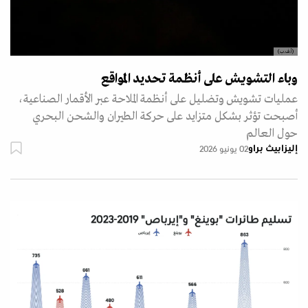
(أ.ف.ب)
وباء التشويش على أنظمة تحديد المواقع
عمليات تشويش وتضليل على أنظمة الملاحة عبر الأقمار الصناعية،
أصبحت تؤثر بشكل متزايد على حركة الطيران والشحن البحري
حول العالم
إليزابيث براو
02 يونيو 2026