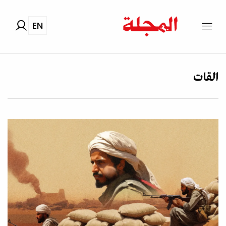
EN
القات