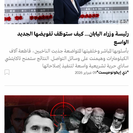
(أ.ف.ب)
رئيسة وزراء اليابان... كيف ستوظف تفويضها الجديد
الواسع
بأسلوبها المباشر وخلفيتها المتواضعة جذبت الناخبين، قاطعة آلاف
الكيلومترات وهيمنت على وسائل التواصل. النتائج ستمنح تاكايتشي
ساناي حرية تشريعية واسعة لتنفيذ إصلاحاتها
"ذي إيكونوميست"
09 فبراير 2026