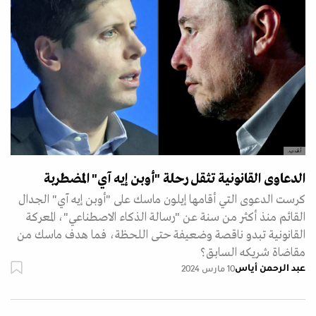
أ.ف.ب.
الدعاوى القانونية تثقل رحلة "أوبن إيه آي" المضطربة
كرست الدعوى التي أقامها إيلون ماسك على "أوبن إيه آي" الجدال
القائم منذ أكثر من سنة عن "رسالة الذكاء الاصطناعي"، المعركة
القانونية تبدو ناقصة وضعيفة حتى اللحظة، فما هدف ماسك من
مقاضاة شريكه السابق؟
عبد الرحمن أياس
10 مارس 2024