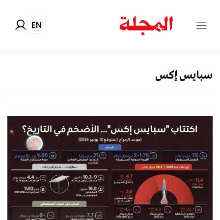
EN
سبايس إكس