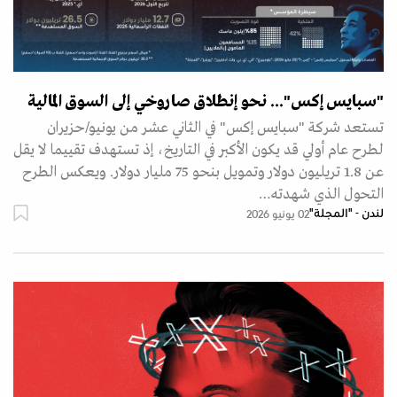
"سبايس إكس"... نحو إنطلاق صاروخي إلى السوق المالية
تستعد شركة "سبايس إكس" في الثاني عشر من يونيو/حزيران
لطرح عام أولي قد يكون الأكبر في التاريخ، إذ تستهدف تقييما لا يقل
عن 1.8 تريليون دولار وتمويل بنحو 75 مليار دولار. ويعكس الطرح
التحول الذي شهدته…
لندن - "المجلة"
02 يونيو 2026