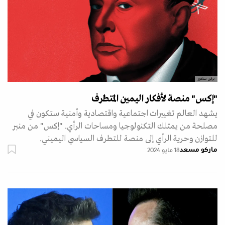
براين ستافير
"إكس" منصة لأفكار اليمين المتطرف
يشهد العالم تغييرات اجتماعية واقتصادية وأمنية ستكون في
مصلحة من يمتلك التكنولوجيا ومساحات الرأي. "إكس" من منبر
للتوازن وحرية الرأي إلى منصة للتطرف السياسي اليميني.
ماركو مسعد
18 مايو 2024