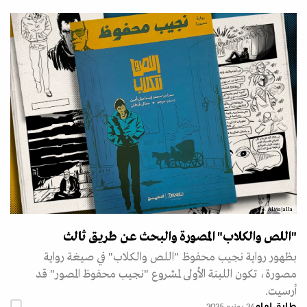
AlMajalla
"اللص والكلاب" المصورة والبحث عن طريق ثالث
بظهور رواية نجيب محفوظ "اللص والكلاب" في صيغة رواية
مصورة، تكون اللبنة الأولى لمشروع "نجيب محفوظ المصور" قد
أرسيت.
طارق إمام