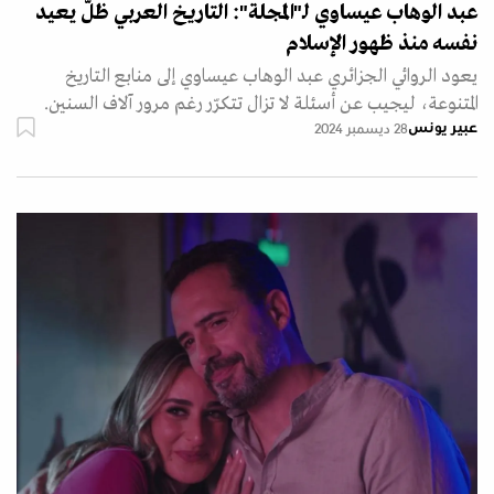
عبد الوهاب عيساوي لـ"المجلة": التاريخ العربي ظلّ يعيد
نفسه منذ ظهور الإسلام
يعود الروائي الجزائري عبد الوهاب عيساوي إلى منابع التاريخ
المتنوعة، ليجيب عن أسئلة لا تزال تتكرّر رغم مرور آلاف السنين.
عبير يونس
28 ديسمبر 2024