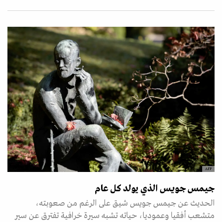
AFP
جيمس جويس الذي يولد كل عام
الحديث عن جيمس جويس شيق على الرغم من صعوبته،
متشعب أفقيا وعموديا، حياته تشبه سيرة خرافية تفترق عن سير