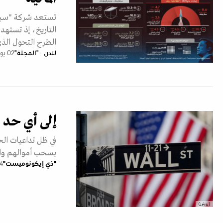
تستعد شركة "سبايس
الطرح التحول ال
لندن - "المجلة"
02 يونيو 2026
إلى أي حد 
في ظل تداعيات ال
بسحب أموالهم وارتف
"ذي إيكونوميست"
04 أبر
(رويترز)