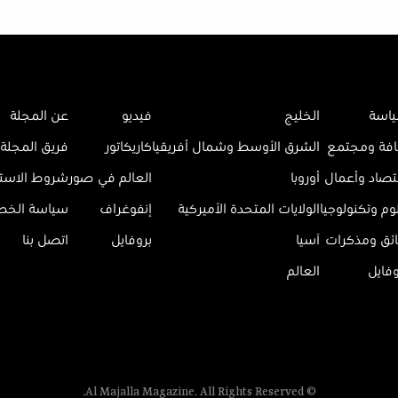
اسة
الخليج
فيديو
عن المجلة
افة ومجتمع
الشرق الأوسط وشمال أفريقيا
كاريكاتور
فريق المجلة
تصاد وأعمال
أوروبا
العالم في صور
شروط الاست
وم وتكنولوجيا
الولايات المتحدة الأميركية
إنفوغراف
سياسة الخ
ائق ومذكرات
آسيا
بروفايل
اتصل بنا
وفايل
العالم
© Al Majalla Magazine. All Rights Reserved.