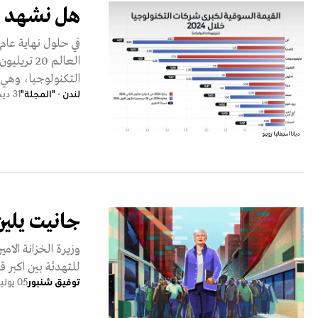
هل نشهد فقا
التكنولوجيا، وهي 
لندن - "المجلة"
31 ديسمبر 2024
ديانا استيفانيا روبيو
جانيت يلين
وزيرة الخزانة الام
للتهدئة بين اكبر ق
توفيق شنبور
05 يوليو 2023