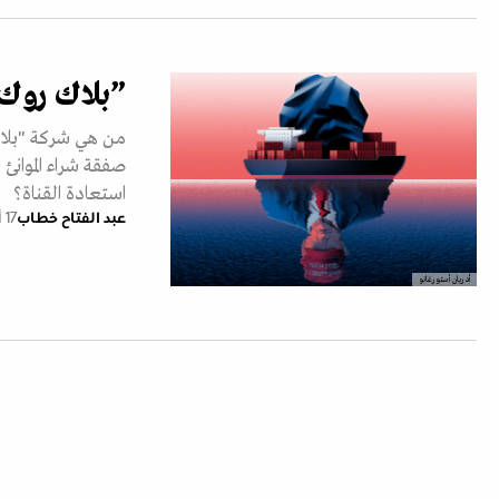
”بلاك روك“.
من هي شركة "بلاك 
صفقة شراء الموانئ 
استعادة القناة؟
عبد الفتاح خطاب
17 أبريل 2025
أدريان أستورغانو