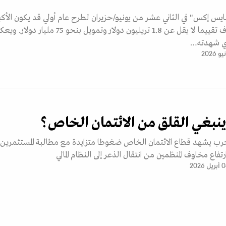
 إكس" في الثاني عشر من يونيو/حزيران لطرح عام أولي قد يكون الأكبر
التاريخ، إذ تستهدف تقييما لا يقل عن 1.8 تريليون دولار وتمويل بنحو 75 مليار 
ذي شهدته…
ينبغي القلق من الائتمان الخاص؟
حرب يشهد قطاع الائتمان الخاص ضغوطا متزايدة مع مطالبة المستثمرين
اع مخاوف المنظمين من انتقال الذعر إلى النظام المالي
يل 2026