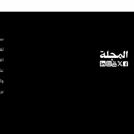
سي
ثق
اق
عل
وث
بر