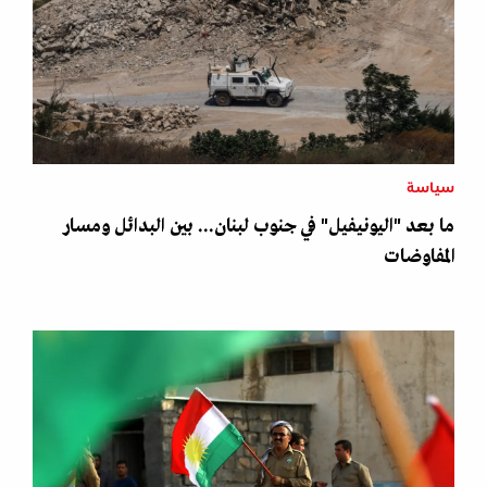
سياسة
ما بعد "اليونيفيل" في جنوب لبنان... بين البدائل ومسار
المفاوضات