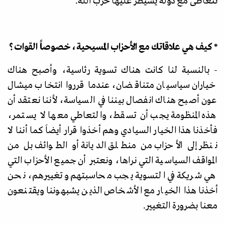
تتعاطى مع دولة يسيطر عليها حزب الله.
* كيف هي علاقاتك مع الأحزاب المسيحية، خصوصاً القوات؟
- بالنسبة لنا كانت هناك تسوية رئاسية، وأصبح هناك
خياران سياسيان متناقضان، عندما قرروا انتخاب ميشال
عون أصبح هناك انفصال بيننا في السياسة، لأننا نعتقد أن
هذه المنظومة يجب أن تسقط، والتعاطي معها لا يستمر،
فأخذنا هذا الخيار السيادي وهم أخذوا قرار أيضاَ كما أننا لا
ننظر إلى الأحزاب من منطلق الديانة أو الطوائف بل من
المواقف السياسية التي نراها، ونعتبر أن جميع الأحزاب التي
هي شريكة في التسوية يجب محاسبتهم وتغييرهم، نحن
أخذنا هذا الخيار مع الأشخاص الذين يشبهوننا ويقتنعون
معنا بضرورة التغيير.