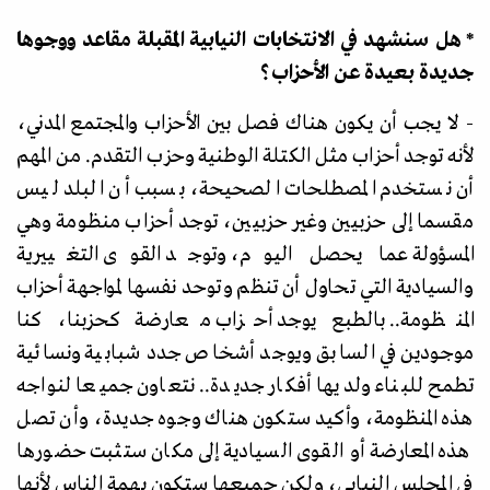
* هل سنشهد في الانتخابات النيابية المقبلة مقاعد ووجوها
جديدة بعيدة عن الأحزاب؟
- لا يجب أن يكون هناك فصل بين الأحزاب والمجتمع المدني،
لأنه توجد أحزاب مثل الكتلة الوطنية وحزب التقدم. من المهم
أن نستخدم المصطلحات الصحيحة، بسبب أن البلد ليس
مقسما إلى حزبيين وغير حزبيين، توجد أحزاب منظومة وهي
المسؤولة عما يحصل اليوم، وتوجد القوى التغييرية
والسيادية التي تحاول أن تنظم وتوحد نفسها لمواجهة أحزاب
المنظومة.. بالطبع يوجد أحزاب معارضة كحزبنا، كنا
موجودين في السابق ويوجد أشخاص جدد شبابية ونسائية
تطمح للبناء ولديها أفكار جديدة.. نتعاون جميعا لنواجه
هذه المنظومة، وأكيد ستكون هناك وجوه جديدة، وأن تصل
هذه المعارضة أو القوى السيادية إلى مكان ستثبت حضورها
في المجلس النيابي، ولكن جميعها ستكون بهمة الناس لأنها