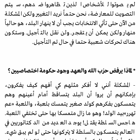
لم يصوتوا للأشخاص الذين تظاهروا ضدهم، سيتم
التصويت للمعارضة، نحن حتماً نريد التغيير ولكن المشكلة
من الآن حتى تأتي الانتخابات يجب أن لا ينهار البلد، هو حالياً
منهار ولكن يمكن أن يتفجر. ولن نقل بالتأجيل. وستكون
هناك تحركات شعبية حتما في حال تم التأجيل.
* لماذا يرفض حزب الله والعهد وجود حكومة اختصاصيين؟
- المشكلة أنني لا أفكر مثلهم كي أفهم كيف يفكرون،
بإمكانهم أن يروا أن البلد يتساقط أمام أعينهم وهم
يتمسكون بفكرهم كولد صغير يتمسك بلعبة، واللعبة
«
عم
تهرر
»
بيد الولد! وهو ما زال متمسكا بها حتى تختفي اللعبة.
هاجس السلطة يقتل! يوجد العديد من الدكتاتوريين في
العالم يتمسكون بالسلطة لا يتركونها حتى لو لم يبق شيء.