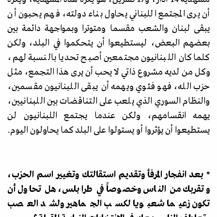
أن يرى المجتمع اللبناني يحاول بناء دولته، فهم يحبون أن
يبقى لبنان والشعب مقسما ومتوترا وبمواجهة دائمة بين
بعضهم البعض، ليستطيعوا أن يتحكموا في البلد، ولكن
كلما كان اللبنانيون مجتمعين أصبح تحديا بالنسبة لهم،
وكل من لديه مشروع ذاتي لا يحب أن يرى هذا التجمع، مثل
حزب الله، فهو فئوي ويهمه أن يبقى اللبنانيون مقسمين،
والنظام السوري الذي يلعب على التناقضات بين اللبنانيين،
يهمه انقسامهم، ولكن عندما يجتمع اللبنانيون لن
يستطيعوا أن يؤثروا أو يستولوا على البلد كما يحاولون اليوم.
* بعد انفجار المرفأ وتقديم استقالتك وتغيير اسم الحزب،
وتقربك من الناس وخصوصاً في طرابلس، هل تحاول أن
تكون زعيما شعبويا لكسب الجماهير ولشد العصب