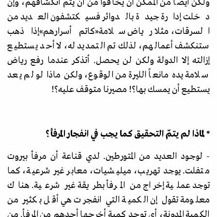
ولكن أيضاً من الممكن أن يخافوا من أن يتم انكشافهم، وإن
دخلت إدارة جيدة بالدوائر فسيكتشفون العديد من
السرقات، مثلا رياض سلامة
«
كاتم أسرارهم
»
إذا ذهب
ستنكشف أعمالهم، لذلك تم التمديد له، لا أحد يستطيع
إزالته إلا الدولة ولكن لن يحصل. أتذكر عندما رفع رياض
سلامة يده مانعاً الليرة من الوقوع، ولكن ماذا لو لم يعد
يستطيع أن يمسك بها؟! مصيرنا متوقف عليه؟!
* لماذا لم يتمّ التحقيق كما يجب في انفجار المرفأ؟
- لوجود العديد من المتورطين. لدي قناعة أن مرفأ بيروت
متفلت. يوجد تهريب، ميليشيات، معابر غير شرعية، كما
توجد عملية إخراج من المرفأ بطريقة غير شرعية. هناك
معلومة تقول إن الكمية التي انفجرت هي أقل بكثير من
الكمية المدونة، أي توجد كمية أخرجها أحدهم من المرفأ. من