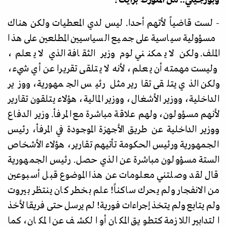
- لست قاضياً لأتهم أحدا. ليس لدي المعطيات ولكن هناك
مسؤولية سياسية على جميع السياسيين المطلعين على هذا
الملف. ولكن لا يمكنني لوم وزير الثقافة الذي لا يعلم،
وليست مهمته أن يعلم، لأنه لا يتلقى تقريرا عن أي شيء،
ولكن الذي يتلقى تقارير مثل رئيس الجمهورية، ووزير
الداخلية، ووزير الأشغال، ووزير المالية، هؤلاء يتلقون تقارير
لأنهم مسؤولون، ولهم علاقة مباشرة مع المرفأ. وزير الدفاع
ووزير الداخلية عن طريق الأجهزة الموجودة في المرفأ، رئيس
الجمهورية ورئيس الحكومة تأتيهم تقارير، هؤلاء الأشخاص
الستة مسؤولون مباشرة عن الذي حصل. رئيس الجمهورية
قال لقد وصلتني معلومات عن هذا الموضوع قبل أسبوعين
من الانفجار ولم يحرك ساكناً! علم بخطر كان ينتظر بيروت
ولم يتابع ولم يتخذ إجراءات فورية! لم يرسل حتى فريقا لأخذ
التدابير اللازمة كتطويق المكان أو الكشف عن المكان، كما