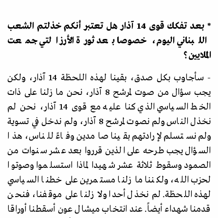
* بعد تفكك قوى 14 آذار هل تعتبر أنكم خذلتم الشعب
اللبناني اليوم، خصوصا بعد ثورة الأرز التي جمعت
الملايين؟
- سأجاوب بكل صدق، بقينا لهذه اللحظة 14 آذار، ولكن
يجب سؤال من صوت لمرشح 8 آذار، نحن ما زلنا على ذات
الخط السياسي الذي كنا عليه مع قوى 14 آذار، نحن لم
نخذل الناس ولم نصوت لمرشح 8 آذار، ولم ندخل في تسوية
ولم نستسلم لإرادتهم بقينا صامدين وفاءً للناس، هذا
السؤال يجب طرحه على الذين قرروا بعد عشر سنوات من
الصمود وسقوط ثلاثة عشر شهيدا لماذا استسلموا وصوتوا
لحزب الله، ولكننا ما زلنا مستمرين على خطنا السياسي
لهذه اللحظة. لم نخذل أحدا ولا زلنا على موقفنا، فنحن
قدمنا شهداء أيضاً. عند انتخاب ميشال عون أسقطنا أوراقا