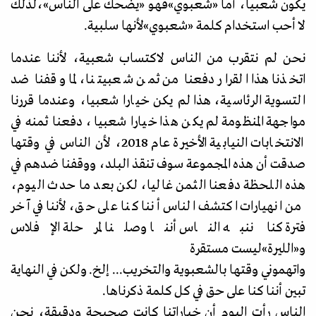
يكون شعبيا، أما
«
شعبوي
»
فهو
«
يضحك على الناس
»،
لذلك
لا أحب استخدام كلمة
«
شعبوي
»
لأنها سلبية.
نحن لم نتقرب من الناس لاكتساب شعبية، لأننا عندما
اتخذنا هذا القرار دفعنا من ثمن شعبيتنا، لما وقفنا ضد
التسوية الرئاسية، هذا لم يكن خيارا شعبيا، وعندما قررنا
مواجهة المنظومة لم يكن هذا خيارا شعبيا، دفعنا ثمنه في
الانتخابات النيابية الأخيرة عام 2018، لأن الناس في وقتها
صدقت أن هذه المجموعة سوف تنقذ البلد، ووقفنا ضدهم في
هذه اللحظة دفعنا الثمن غاليا، لكن بعد ما حدث اليوم،
من انهيارات اكتشف الناس أننا كنا على حق، لأننا في آخر
فترة كنا ننبه الناس أننا وصلنا لمرحلة الإفلاس
و
«
الليرة
»
ليست مستقرة
واتهموني وقتها بالشعبوية والتخريب... إلخ. ولكن في النهاية
تبين أننا كنا على حق في كل كلمة ذكرناها.
الناس رأت اليوم أن خياراتنا كانت صحيحة ودقيقة، نحن