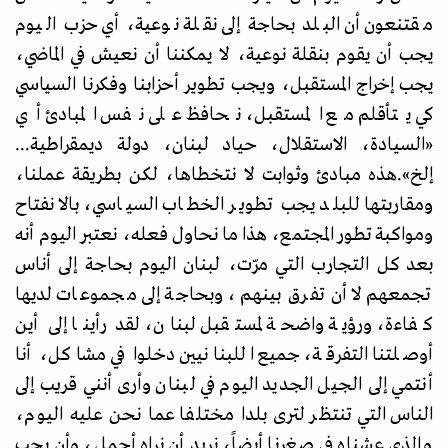
مقتنعون أن البلد بحاجة إلى نقلة نوعية، أي حزب اليوم
يجب أن يقوم بنقلة نوعية، لا يمكننا أن نعيش في الماضي،
يجب إخراج المستقبل، ويجب تطوير أحزابنا وفكرنا السياسي
كي يتأقلم مع المستقبل، نحافظ على نفس المبادئ أي
«
السيادة، الاستقلال، حياد لبنان، دولة ديمقراطية...
إلخ
».
هذه مبادئ وثوابت لا نتخطاها، لكن بطريقة عملنا،
ومقاربتها للبلد يجب تطوير الخطاب السياسي، بالانفتاح
ومواكبة تطور المجتمع، هذا ما نحاول فعله، نعتبر اليوم أنه
بعد كل التجارب التي مرّت، لبنان اليوم بحاجة إلى أناس
تجمعهم لا أن تفرق بينهم، وبحاجة إلى مجموعات لديها
كفاءة، ورؤية واضحة لمستقبل لبنان، لقد رأينا إلى أين
أوصلتنا التفرقة، جميع اللبنانيين دخلوا في مشاكل، أنا
أنتمي إلى الجيل الجديد اليوم في لبنان وأرى أنني قريب إلى
الناس التي تنتظر لترى بلدا مختلفا عما نحن عليه اليوم،
والذي عشناه في صغرنا أيضاً، نريد أن نراه أجمل، وأن يحب