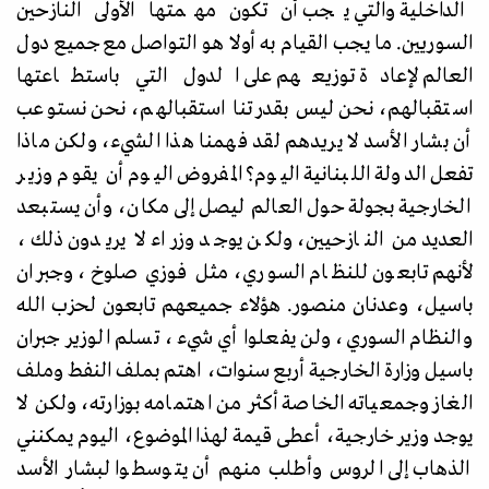
الداخلية والتي يجب أن تكون مهمتها الأولى النازحين
السوريين. ما يجب القيام به أولا هو التواصل مع جميع دول
العالم لإعادة توزيعهم على الدول التي باستطاعتها
استقبالهم، نحن ليس بقدرتنا استقبالهم، نحن نستوعب
أن بشار الأسد لا يريدهم لقد فهمنا هذا الشيء، ولكن ماذا
تفعل الدولة اللبنانية اليوم؟ المفروض اليوم أن يقوم وزير
الخارجية بجولة حول العالم ليصل إلى مكان، وأن يستبعد
العديد من النازحيين، ولكن يوجد وزراء لا يريدون ذلك،
لأنهم تابعون للنظام السوري، مثل فوزي صلوخ، وجبران
باسيل، وعدنان منصور. هؤلاء جميعهم تابعون لحزب الله
والنظام السوري، ولن يفعلوا أي شيء، تسلم الوزير جبران
باسيل وزارة الخارجية أربع سنوات، اهتم بملف النفط وملف
الغاز وجمعياته الخاصة أكثر من اهتمامه بوزارته، ولكن لا
يوجد وزير خارجية، أعطى قيمة لهذا الموضوع، اليوم يمكنني
الذهاب إلى الروس وأطلب منهم أن يتوسطوا لبشار الأسد