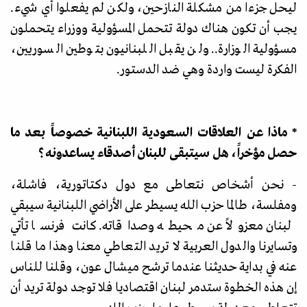
ليحل جزءا من مشكلة النازحين، ولكن لم يفعلوا أي شيء.
يجب أن تكون هناك دولة تتحمل المسؤولية ووزراء يتحملون
مسؤولية الوزارة.. ولن يقبل اللبنانيون بتوطين السوريين،
الفكرة ليست واردة وهي ضد الدستور.
* ماذا عن العلاقات السعودية اللبنانية خصوصاً بعد ما
حصل مؤخراً، هل سيتبقى للبنان أصدقاء يساعدونه؟
- نحن أشخاص نتعاطى مع دول دكتاتورية، فاشلة،
ومفلسة، طالما حزب الله يسيطر على الأراضي اللبنانية سيبقي
لبنان معزولاً عن محيطه وصداقاته. كانت فرنسا تأتي
وتسايرنا والدول العربية لا تريد التعاطي معنا وهذا ما قلنا
عنه في بداية حديثنا عندما ترشح ميشال عون، وقلنا للناس
إن هذه الخطوة ستدمر لبنان اقتصاديا فلا توجد دولة تريد أن