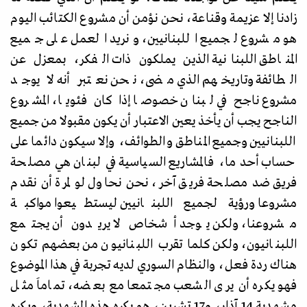
زادنا إلا عزيمة وقناعة، نحن نؤمن أن مشروع الكتائب اليوم
هو مشروع لجميع اللبنانيين، ونريد العمل على جميع
المناطق اللبنانية الذين يملكون ذات الفكر، بمعزل عن
الطائفة وتاريخهم الذي مضى، نحن نعتبر أنه لا يوجد
مشروع ناجح في لبنان خصوصا إذا كان فئويا، المشروع
الناجح يجب أن يأخذ يعين الاعتبار أن يكون مقبولا من جميع
اللبنانيين وجميع المناطق والطوائف، وإلا سيكون دائما على
حساب أحد ما، فالمشاريع السياسية في لبنان هي مصلحة
فريق ضد مصلحة فريق آخر، نحن نحاول لو لمرة أن نقدم
مشروعا ورؤية لجميع اللبنانيين ليستطيعوا مواكبة
مشروعنا، ولكن يوجد أشخاص لا يريدون أن يجتمع
اللبنانيون، ولكن كلما تقرب اللبنانيون من بعضهم تكون
هناك ردة فعل، والنظام السوري لديه تجربة في هذا الموضوع
فهو يكره أن يرى الشعب مجتمعا مع بعضه، تماماَ مثل
مشهدية 14 آذار، و17 تشرين، هو يكره هذه المشهدية، ويكره