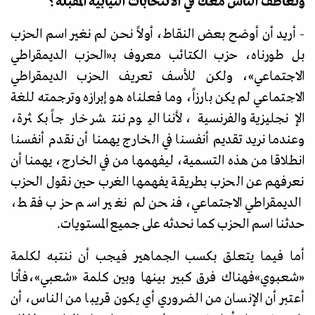
وتعاطف الناس معك في الانتخابات النيابية المقبلة؟
- أريد أن أوضح بعض النقاط، أولاً نحن لم نغير اسم الحزب
بل طورناه، حزب الكتائب معروف بـ
«
الحزب الديمقراطي
الاجتماعي
»
، ولكن للأسف تعريف الحزب الديمقراطي
الاجتماعي لم يكن بارزاً، وما فعلناه هو إبرازه وترجمته للغة
الإنجليزية والفرنسية، لأننا اليوم ننتشر خارجاً بكثرة،
وعندما نريد تقديم أنفسنا في الخارج يهمنا أن نقدم أنفسنا
انطلاقا من هذه التسمية، ليفهمها من في الخارج، يهمنا أن
نعرفهم عن الحزب بطريقة يفهمها الغرب حين نقول الحزب
الديمقراطي الاجتماعي، فنحن لم نغير اسم حزب فقط،
حدثنا اسم الحزب كما نحدثه على جميع المستويات.
أما فيما يتعلق بكسب الجماهير فيجب أن ننتبه لكلمة
«
شعبوي
»
فهناك فرق كبير بينها وبين كلمة
«
شعبي
»،
فأنا
أعتبر أن الإنسان من الضروري أي يكون قريبا من الناس، أن