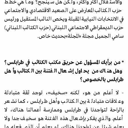
والاستقلال أكثر وأكثر، ولكن هل سينجح؟ وما هي خطط
حزب الكتائب المعارض على الصعيد الاقتصادي والاجتماعي
في الانتخابات النيابية المقبلة ويخص النائب المستقيل ورئيس
حزب الديمقراطي الاجتماعي اللبناني (حزب الكتائب اللبناني)
سامي الجميل مجلة
«
المجلة
»
بحديث خاص.
* من برأيك المسؤول عن حريق مكتب الكتائب في طرابلس؟
وهل هناك من يحاول إشعال الفتنة بين الكتائب وأهل
طرابلس بالخصوص؟
- لا أعلم من هو، لكنه
«
سخيف
»
، توجد ثقة متبادلة
وعلاقات متبادلة بين الكتائب وأهل طرابلس، كما نشعر
بالراحة لتواجدنا في طرابلس وممارسة أعمالنا هناك، لا
أعلم. والذي يفكر بإشعال هذه الفتنة هو سخيف جدا ولا
يعلم شيئا عن تواجدنا هناك، لو يعلم أن الذي فعله ما