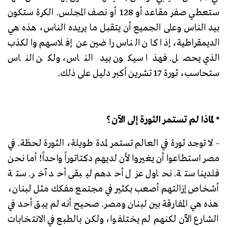
ستعطي صفر مقاعد أو 128 أو نصف المجلس. الكرة ستكون
بيد الناس وعلى الجميع أن يتقبل ما يريده الناس، هذه هي
الديمقراطية، إذا كان الناس راضين عن إفلاسهم والكذب
الذي يحصل. فهذا سيكون بيد الناس، ولكن الناس
ستحاسب، ثورة 17 تشرين أكبر دليل على ذلك.
* لماذا لم تستمر الثورة إلى الآن؟
- لا توجد ثورة في العالم تستمر لمدة طويلة، الثورة لحظة. في
مصر استطاعوا أن يغيروا لأن لديهم دكتاتوراً واحداً! أما نحن
فلدينا ستة. نحاول عزل أحدهم ليبقى أحد آخر. ستة
أشخاص إزالتهم أصعب بكثير في مجتمع مفكك مثل لبنان،
هذه هي المفارقة بين لبنان ومصر. صحيح أنه لم يبق أحد
في
الشارع الآن لكنهم لم يختلفوا، ولكن بالطبع في الانتخابات