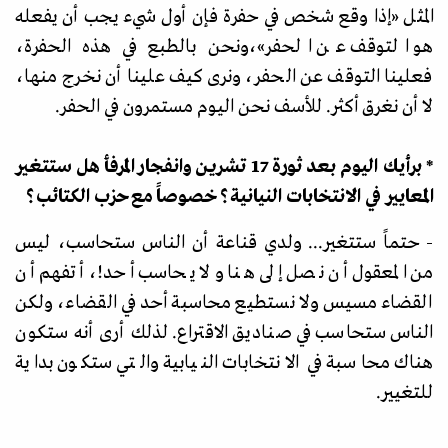
المثل
«
إذا وقع شخص في حفرة فإن أول شيء يجب أن يفعله
هو التوقف عن الحفر
»،
ونحن بالطبع في هذه الحفرة،
فعلينا التوقف عن الحفر، ونرى كيف علينا أن نخرج منها،
لا أن نغرق أكثر. للأسف نحن اليوم مستمرون في الحفر.
* برأيك اليوم بعد ثورة 17 تشرين وانفجار المرفأ هل ستتغير
المعايير في الانتخابات النيانية؟ خصوصاً مع حزب الكتائب؟
- حتماً ستتغير... ولدي قناعة أن الناس ستحاسب، ليس
من المعقول أن نصل إلى هنا ولا يحاسب أحد!، أتفهم أن
القضاء مسيس ولا نستطيع محاسبة أحد في القضاء، ولكن
الناس ستحاسب في صناديق الاقتراع. لذلك أرى أنه ستكون
هناك محاسبة في الانتخابات النيابية والتي ستكون بداية
للتغيير.