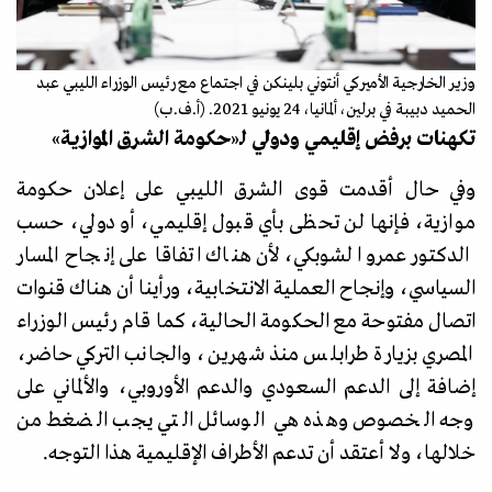
وزير الخارجية الأميركي أنتوني بلينكن في اجتماع مع رئيس الوزراء الليبي عبد
الحميد دبيبة في برلين، ألمانيا، 24 يونيو 2021. (أ.ف.ب)
تكهنات برفض إقليمي ودولي لـ
«
حكومة الشرق الموازية
»
وفي حال أقدمت قوى الشرق الليبي على إعلان حكومة
موازية، فإنها لن تحظى بأي قبول إقليمي، أو دولي، حسب
الدكتور عمرو الشوبكي، لأن هناك اتفاقا على إنجاح المسار
السياسي، وإنجاح العملية الانتخابية، ورأينا أن هناك قنوات
اتصال مفتوحة مع الحكومة الحالية، كما قام رئيس الوزراء
المصري بزيارة طرابلس منذ شهرين، والجانب التركي حاضر،
إضافة إلى الدعم السعودي والدعم الأوروبي، والألماني على
وجه الخصوص وهذه هي الوسائل التي يجب الضغط من
خلالها، ولا أعتقد أن تدعم الأطراف الإقليمية هذا التوجه.