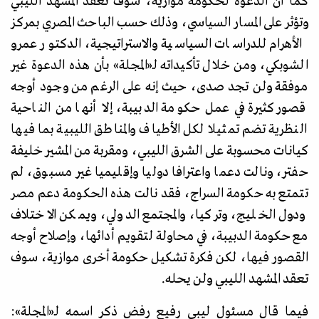
كما أن الدعوة لحكومة موازية، سوف تعقد المشهد الليبي
وتؤثر على المسار السياسي، وذلك حسب الباحث المصري بمركز
الأهرام للدراسات السياسية والاستراتيجية، الدكتور عمرو
الشوبكي، ومن خلال تأكيداته لـ
«
المجلة
»
بأن هذه الدعوة غير
موفقة ولن تجد صدى، حيث إنه على الرغم من وجود أوجه
قصور كثيرة في عمل حكومة الدبيبة، إلا أنها من الناحية
النظرية تضم تمثيلا لكل الأطياف والمناطق الليبية بما فيها
كيانات محسوبة على الشرق الليبي، ومقربة من المشير خليفة
حفتر، ونالت دعما واعترافا دوليا وإقليميا غير مسبوق، لم
تتمتع به حكومة السراج، فقد نالت هذه الحكومة دعم مصر
ودول الخليج، وتركيا، والمجتمع الدولي، ويمكن الاختلاف
مع حكومة الدبيبة، في محاولة لتقويم أدائها، وإصلاح أوجه
القصور فيها، لكن فكرة تشكيل حكومة أخرى موازية، سوف
تعقد المشهد الليبي ولن يحله.
فيما قال مسئول ليبي رفيع رفض ذكر اسمه لـ
«
المجلة
»
: