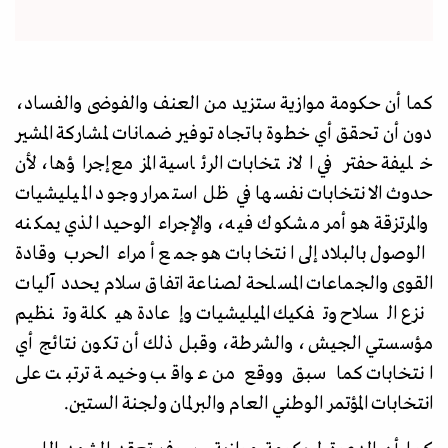
كما أن حكومة موازية ستزيد من العنف والفوضى والفساد،
دون أن تحقق أي خطوة باتجاه توفير ضمانات لمشاركة المشير
خليفة حفتر في الانتخابات الرئاسية المزمع إجراؤها، لأن
حدوث الانتخابات نفسها في ظل استمرار وجود الميليشيات
والمرتزقة هو أمر مشكوك فيه، والإجراء الوحيد الذي يمكنه
الوصول بالبلاد إلى انتخابات هو جمع أمراء الحرب وقادة
القوى والجماعات المسلحة لصناعة اتفاق سلام يحدد آليات
نزع السلاح وتفكيك الميليشيات وإعادة هيكلة وتنظيم
مؤسستي الجيش، والشرطة، وقبل ذلك أن تكون نتائج أي
انتخابات كما سبق ووقع من عواقب وخيمة ترتبت على
انتخابات المؤتمر الوطني العام والبرلمان ولجنة الستين.