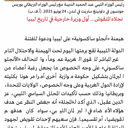
رئيس الوزراء الليبي عبد الحميد الدبيبة مع رئيس الوزراء البريطاني بوريس
جونسون في داونينغ ستريت في لندن، 24 يونيو 2021. (أ.ف.ب)
نجلاء المنقوش... أول وزيرة خارجية في تاريخ ليبيا
هيمنة
«
أنجلو ساكسونية
»
على ليبيا ودعوة للفتنة
الدولة الليبية تقع برمتها اليوم تحت الهيمنة والاحتلال التام
غير المباشر للقوى الغربية عموماً، والتحالف
«
الأنجلو
ساكسوني
»
على وجه الخصوص ما يجعل رغبة أعضاء من
البرلمان بتشكيل حكومة موازية أخرى أمرا مرهونا بكليته
لإرادة الدول الغربية وعلى وجه الخصوص، الولايات المتحدة،
وبريطانيا وذلك حسب تأكيدات المحلل السياسي الليبي، عز
الدين عقيل، الذي أكد لـ
«
المجلة
»
أنه
«
بغض النظر عن هدف
هؤلاء الأعضاء في البرلمان الليبي، سواء كان هدفهم
تقويضيا، أم تقسيميا. فإن سعيهم لإحداث تقويض لجهود