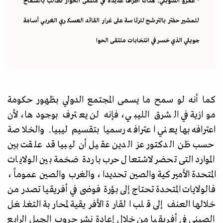
* عمرو الشوبكي: هناك أطراف عديدة في ملتقى الحوار تطالب بالسماح
للمشير حفتر بالترشح للرئاسة على غرار القائد العسكري الغربي أسامة
جويلي الذي خسر في انتخابات ملتقى الحوا
كما أنه لو سمح ما يسمى المجتمع الدولي بظهور حكومة
موازية في الشرق الليبي، فإنه لن يعترف بوجودها، لأن
اعترافه بها يعني اعترافه رسميا بتقسيم ليبيا. والخلاصة
حسب ظن الدكتور عز الدين عقيل أن ليبيا قد علقت بين
الموارد التى تحضر لاشتعال حرب باردة ضخمة بين الولايات
المتحدة الأميركية والصين تحديدا، والغرب والصين عموماً،
فالولايات المتحدة تحتاج إلى بؤرة فوضى في أفريقيا تصدر من
خلالها العنف إلى قلب القارة الأفريقية لمحاربة التغلغل
الصيني في أفريقيا من خلال إعادة نشر حروب الجيل الرابع