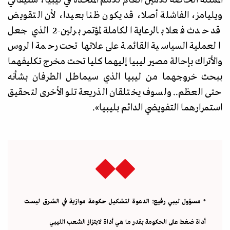
الممثلة الخاصة للأمين العام للأمم المتحدة في ليبيا، ستيفاني
ويليامز، الفاشلة أصلا، قد يكون ظنا بعيدا، لأن التقويض
قد حدث فعلا بالرعاية الكاملة لمؤتمر برلين-2 الذي جعل
العملية السياسية القائمة على علاتها تحت رحمة الروس
والأتراك بإحالة مصير ليبيا إليهما كليا تحت مخرج تكليفهما
ببحث خروجهما من ليبيا الذي سيماطل الطرفان بشأنه
حتى العظم.. ولسوف يختلقان الذريعة تلو الأخرى لتحقيق
استمرارهما التفويضي الدائم بليبيا
»
.
* مسؤول ليبي رفيع: الدعوة لتشكيل حكومة موازية في الشرق ليست
أداة ضغط على الحكومة بقدر ما هي أداة لابتزاز الشعب الليبي