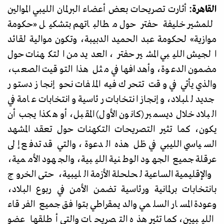
القاهرة:
أثارت تصريحات بعض أعضاء البرلمان الليبي الموالين
للمشير خليفة حفتر حول مطالباتهم بتشكيل
«
حكومة
موازية
»
لحكومة عبد الحميد الدبيبة، وتكون موالية لقائد
الجيش الليبي المشير حفتر، العديد من التكهنات حول
مضمون الدعوة، وأهدافها في مثل هذا التوقيت الصعب،
والذي يأتي في وقت تتحرك فيه الملفات نحو إنجاز دستور
جديد للبلاد، وإنجاز انتخابات رئاسية وانتخابات عامة في
البلاد خلال ديسمبر (كانون الأول) المقبل، أو هكذا يجب أن
يكون، كما تثير التصريحات التكهنات حول تعقد المشهد
السياسي الليبي في ظل هذه الدعوة، والتي قد تدفع إلى
عرقلة جميع الجهود الوطنية الليبية، والجهود الأممية،
والإقليمية الساعية لحلحلة الأزمة الليبية، حتى الخروج
بانتخابات برلمانية ورئاسية تضمن الأمن في ربوع البلاد،
وعودة المسار السلمي والديمقراطي بتوافق جميع الفرقاء
الليبيين، كما تثير هذه التصريحات والتي أطلقها عضو