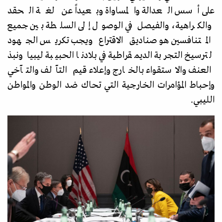
على أسس العدالة والمساواة وبعيداً عن لغة الحقد
والكراهية، والفيصل في الوصول إلى السلطة بين جميع
المتنافسين هو صناديق الاقتراع ويجب تكريس الجهود
لترسيخ التجربة الديمقراطية في بلادنا الحبيبة ليبيا ونبذ
العنف والاستقواء بالخارج وإعلاء قيم التآلف والتآخي
وإحباط المؤامرات الخارجية التي تحاك ضد الوطن والمواطن
الليبي.