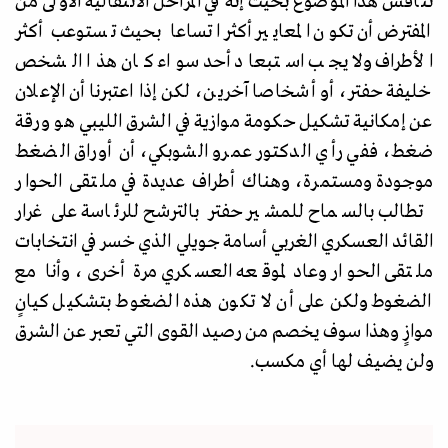
تناقش هذا الموضوع بحيث إنه في المراحل الانتقالية الأولى من
المفترض أن تكون المعايير أكثر اتساعا بحيث تستوعب أكثر
الأطراف ولا يجب استبعاد أحد سواء كان هذا الشخص
خليفة حفتر، أو أشخاصا آخرين، لكن إذا اعتبرنا أن الإعلان
عن إمكانية تشكيل حكومة موازية في الشرق الليبي هو ورقة
ضغط، ففي رأي الدكتور عمرو الشوبكي، أن أوراق الضغط
موجودة ومستمرة، وهناك أطراف عديدة في ملتقى الحوار
تطالب بالسماح للمشير حفتر بالترشح للرئاسة على غرار
القائد العسكري الغربي أسامة جويلي الذي خسر في انتخابات
ملتقى الحوار وعاد لموقعه العسكري مرة أخرى، وأنا مع
الضغوط ولكن على أن لا تكون هذه الضغوط بتشكيل كيانٍ
موازٍ وهذا سوف يخصم من رصيد القوى التي تعبر عن الشرق
ولن يضيف لها أي مكسب.