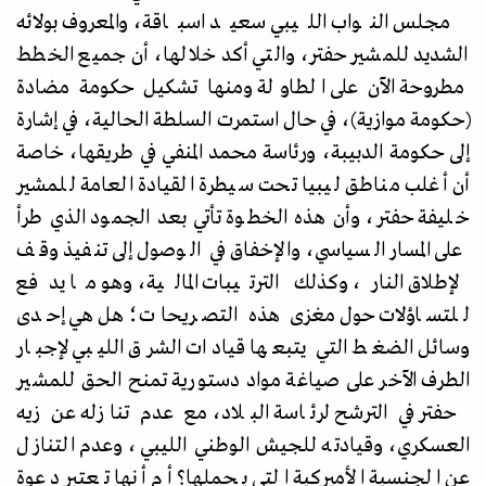
مجلس النواب الليبي سعيد اسباقة، والمعروف بولائه
الشديد للمشير حفتر، والتي أكد خلالها، أن جميع الخطط
مطروحة الآن على الطاولة ومنها تشكيل حكومة مضادة
(حكومة موازية)، في حال استمرت السلطة الحالية، في إشارة
إلى حكومة الدبيبة، ورئاسة محمد المنفي في طريقها، خاصة
أن أغلب مناطق ليبيا تحت سيطرة القيادة العامة للمشير
خليفة حفتر، وأن هذه الخطوة تأتي بعد الجمود الذي طرأ
على المسار السياسي، والإخفاق في الوصول إلى تنفيذ وقف
لإطلاق النار، وكذلك الترتيبات المالية، وهو ما يدفع
للتساؤلات حول مغزى هذه التصريحات؛ هل هي إحدى
وسائل الضغط التي يتبعها قيادات الشرق الليبي لإجبار
الطرف الآخر على صياغة مواد دستورية تمنح الحق للمشير
حفتر في الترشح لرئاسة البلاد، مع عدم تنازله عن زيه
العسكري، وقيادته للجيش الوطني الليبي، وعدم التنازل
عن الجنسية الأميركية التي يحملها؟ أم أنها تعتبر دعوة