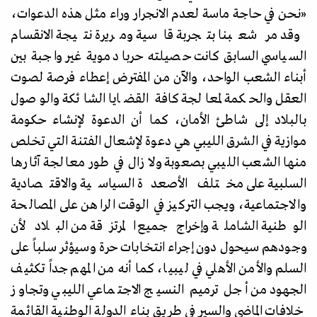
«
نحن في حاجة ماسة لعدم الانجرار وراء مثل هذه الدعوات،
وقد مر شعبنا بتجربة قاسية ومريرة نتيجة الانقسام
السياسي السابق كانت حصيلته حربا دموية غير واجبة بين
أبناء الشعب الواحد، والآن من المفترض إعطاء فرصة لصوت
العقل والحكمة لمعالجة كافة القضايا الشائكة والوصول
بالبلاد إلى شاطئ الأمان، كما أن الدعوة لإنشاء حكومة
موازية في الشرق الليبي هي دعوة لإشعال الفتنة التي تخلص
منها الشعب الليبي بصعوبة ولا زال في طور معالجة آثارها
السلبية على مختلف الأصعدة السياسية والاقتصادية
والاجتماعية، ويجب التركيز في الوقت الراهن على المصالحة
الوطنية الشاملة وإخراج جميع المرتزقة من البلاد لأن
وجودهم سيحول دون إجراء انتخابات حرة وسيؤثر سلباً على
السلم والأمن الأهلي في ليبيا، كما أنه من المهم جداً تكثيف
الجهود من أجل ترميم النسيج الاجتماعي الليبي وتجاوز
خلافات الماضي والسير في طريق بناء الدولة الوطنية القائمة