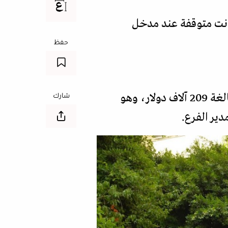
ارة بيضاء كانت متوقفة عند مدخل
حفظ
وصباح اليوم، دخل أحد المودعين إلى أحد المصارف في بيروت، مطالباً بتسليمه أمواله البالغة 209 آلاف دولار، وهو
شارك
ير الفرع.