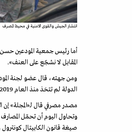
انتشار الجيش والقوى الامنية في محيط المصرف
أما رئيس جمعية المودعين حسن م
المقابل لا نشجّع على العنف».
ومن جهته، قال عضو لجنة المودعي
الدولة لم تتخذ منذ العام 2019 أي إجراء لحل مشكلة المودعين.
مصدر مصرفي قال لـ«المجلة» إن ا
وتحاول اليوم أن تحمّل المصارف
صيغة قانون الكابيتال كونترول