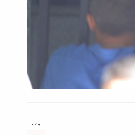
+ / -